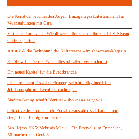
Die Kunst der leuchtenden Augen: Einzigartiges Entertainment für
Veranstaltungen mit Cara
Virtuelle Teamevents: Wie dieser Online Cocktailkurs auf TV-Niveau
Gäste begeistert
Artistik & die Bedrohung der Kulturszene – im showcases-Magazin
KI-Show für Events: Wenn alles mit allem verbunden ist
Ein neues Kapitel für die Eventbranche
20 Jahre Patent, 15 Jahre Firmengeschichte: Skyliner feiert
Jubiläumsjahr mit Eventüberdachungen
Stadtmarketing schafft Identität – showcases zeigt wie!
doitactive.de: So macht ein Portal Veranstalter sichtbarer – und
steigert den Erfolg von Events
San Hejmo 2025: Mehr als Musik – Ein Festival zum Entdecken,
Mitmachen und Genießen