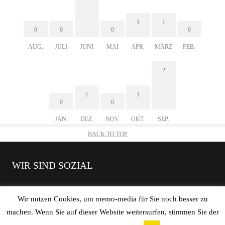
1
1
0
0
0
0
AUG.
JULI
JUNI
MAI
APR.
MÄRZ
FEB.
2
1
1
0
0
JAN.
DEZ.
NOV.
OKT.
SEP.
BACK TO TOP
WIR SIND SOZIAL
Wir nutzen Cookies, um memo-media für Sie noch besser zu
machen. Wenn Sie auf dieser Website weitersurfen, stimmen Sie der
Copyright © 2026 elbgoods GmbH | All rights reserved. |
Impressum
|