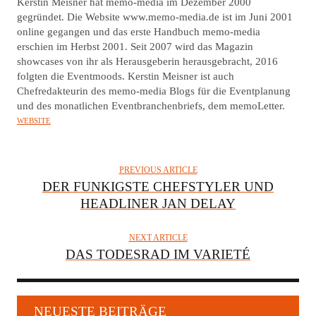
U
Kerstin Meisner hat memo-media im Dezember 2000
T
gegründet. Die Website www.memo-media.de ist im Juni 2001
online gegangen und das erste Handbuch memo-media
H
erschien im Herbst 2001. Seit 2007 wird das Magazin
O
showcases von ihr als Herausgeberin herausgebracht, 2016
R
folgten die Eventmoods. Kerstin Meisner ist auch
Chefredakteurin des memo-media Blogs für die Eventplanung
und des monatlichen Eventbranchenbriefs, dem memoLetter.
WEBSITE
PREVIOUS ARTICLE
DER FUNKIGSTE CHEFSTYLER UND
HEADLINER JAN DELAY
NEXT ARTICLE
DAS TODESRAD IM VARIETÉ
NEUESTE BEITRÄGE