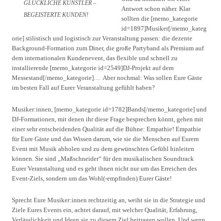
GLÜCKLICHE KÜNSTLER –
Antwort schon näher. Klar
BEGEISTERTE KUNDEN!
sollten die [memo_kategorie
id=1897]Musiker[/memo_kateg
orie] stilistisch und logistisch zur Veranstaltung passen: die dezente
Background-Formation zum Diner, die große Partyband als Premium auf
dem internationalen Kundenevent, das flexible und schnell zu
installierende [memo_kategorie id=2549]DJ-Projekt auf dem
Messestand[/memo_kategorie]… Aber nochmal: Was sollen Eure Gäste
im besten Fall auf Eurer Veranstaltung gefühlt haben?
Musiker:innen, [memo_kategorie id=1782]Bands[/memo_kategorie] und
DJ-Formationen, mit denen ihr diese Frage besprechen könnt, gehen mit
einer sehr entscheidenden Qualität auf die Bühne: Empathie! Empathie
für Eure Gäste und das Wissen darum, wie sie die Menschen auf Eurem
Event mit Musik abholen und zu dem gewünschten Gefühl hinleiten
können. Sie sind „Maßschneider“ für den musikalischen Soundtrack
Eurer Veranstaltung und es geht ihnen nicht nur um das Erreichen des
Event-Ziels, sondern um das Wohl(-empfinden) Eurer Gäste!
Sprecht Eure Musiker:innen rechtzeitig an, weiht sie in die Strategie und
Ziele Eures Events ein, achtet darauf, mit welcher Qualität, Erfahrung,
Verlässlichkeit und Ideen sie zu diesem Ziel beitragen wollen. Und wenn