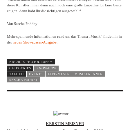
diese Künstler:innen dann auch noch eine große Empathie für Eure Gäste
zeigen: dann habt Ihr die richtigen ausgewählt!
Von Sascha Poddey
Mehr spannende Informationen rund um das Thema
„
Musik
“
findet ihr in
der
neuen Showacases-Ausgabe
.
NACHLIK PHOTOGRAPHY
CATEGORIES
KNOW-HOW
TAGGED
EVENTS
LIVE-MUSIK
MUSIKER:INNEN
SASCHA PODDEY
A
KERSTIN MEISNER