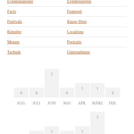
Eventeinsteiger
Eventexperten
Facts
Featured
Festivals
Know-How
Künstler
Locations
Messen
Portraits
Technik
Unternehmen
2
1
1
0
0
0
0
AUG.
JULI
JUNI
MAI
APR.
MÄRZ
FEB.
2
1
1