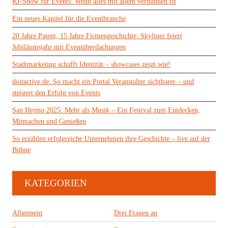
KI-Show für Events: Wenn alles mit allem verbunden ist
Ein neues Kapitel für die Eventbranche
20 Jahre Patent, 15 Jahre Firmengeschichte: Skyliner feiert
Jubiläumsjahr mit Eventüberdachungen
Stadtmarketing schafft Identität – showcases zeigt wie!
doitactive.de: So macht ein Portal Veranstalter sichtbarer – und
steigert den Erfolg von Events
San Hejmo 2025: Mehr als Musik – Ein Festival zum Entdecken,
Mitmachen und Genießen
So erzählen erfolgreiche Unternehmen ihre Geschichte – live auf der
Bühne
KATEGORIEN
Allgemein
Drei Fragen an