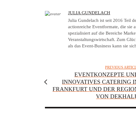
A
JULIA GUNDELACH
U
Julia Gundelach ist seit 2016 Teil
T
actionreiche Eventformate, die sie au
spezialisiert auf die Bereiche Mar
H
Veranstaltungswirtschaft. Zum Glück
O
als das Event-Business kann sie sich
R
PREVIOUS ARTIC
EVENTKONZEPTE UN
INNOVATIVES CATERING I
FRANKFURT UND DER REGIO
VON DEKHAL