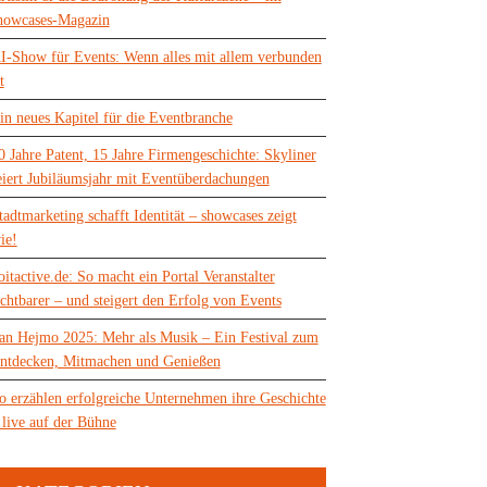
howcases-Magazin
I-Show für Events: Wenn alles mit allem verbunden
t
in neues Kapitel für die Eventbranche
0 Jahre Patent, 15 Jahre Firmengeschichte: Skyliner
eiert Jubiläumsjahr mit Eventüberdachungen
tadtmarketing schafft Identität – showcases zeigt
ie!
oitactive.de: So macht ein Portal Veranstalter
ichtbarer – und steigert den Erfolg von Events
an Hejmo 2025: Mehr als Musik – Ein Festival zum
ntdecken, Mitmachen und Genießen
o erzählen erfolgreiche Unternehmen ihre Geschichte
 live auf der Bühne