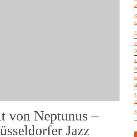
s
K
is
E
2
f
S
w
d
s
S
E
lt von Neptunus –
S
–
üsseldorfer Jazz