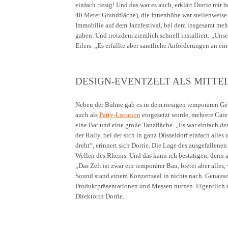
einfach riesig! Und das war es auch, erklärt Dorrie mir
40 Meter Grundfläche), die Innenhöhe war stellenweis
Immobilie auf dem Jazzfestival, bei dem insgesamt meh
gaben. Und trotzdem ziemlich schnell installiert: „Unse
Eilers. „Es erfüllte aber sämtliche Anforderungen an ei
DESIGN-EVENTZELT ALS MITTE
Neben der Bühne gab es in dem riesigen temporären Ge
auch als
Party-Location
eingesetzt wurde, mehrere Cate
eine Bar und eine große Tanzfläche. „Es war einfach
de
der Rally, bei der sich in ganz Düsseldorf einfach alles
dreht“, erinnert sich Dorrie. Die Lage des ausgefallene
Wellen des Rheins. Und das kann ich bestätigen, denn
„Das Zelt ist zwar ein temporärer Bau, bietet aber alles
Sound stand einem Konzertsaal in nichts nach. Genauso 
Produktpräsentationen und Messen nutzen. Eigentlich m
Direktorin Dorrie.