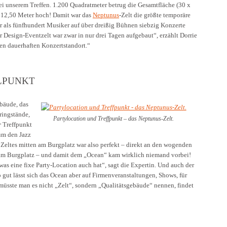
 bei unserem Treffen. 1.200 Quadratmeter betrug die Gesamtfläche (30 x
e 12,50 Meter hoch! Damit war das
Neptunus
-Zelt die größte temporäre
r als fünfhundert Musiker auf über dreißig Bühnen siebzig Konzerte
r Design-Eventzelt war zwar in nur drei Tagen aufgebaut“, erzählt Dorrie
nen dauerhaften Konzertstandort.“
LPUNKT
bäude, das
ringstände,
Partylocation und Treffpunkt – das Neptunus-Zelt.
r
Treffpunkt
 um den Jazz
n Zeltes mitten am Burgplatz war also perfekt – direkt an den wogenden
 am Burgplatz – und damit dem „Ocean“ kam wirklich niemand vorbei!
, was eine fixe Party-Location auch hat“, sagt die Expertin. Und auch der
gut lässt sich das Ocean aber auf Firmenveranstaltungen, Shows, für
üsste man es nicht „Zelt“, sondern „Qualitätsgebäude“ nennen, findet