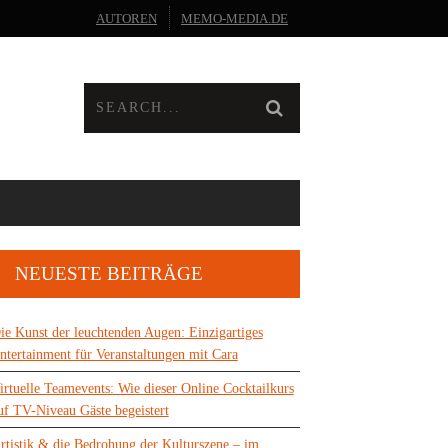
AUTOREN
MEMO-MEDIA.DE
NEUESTE BEITRÄGE
ie Kunst der leuchtenden Augen: Einzigartiges
ntertainment für Veranstaltungen mit Cara
irtuelle Teamevents: Wie dieser Online Cocktailkurs
uf TV-Niveau Gäste begeistert
rtistik & die Bedrohung der Kulturszene – im