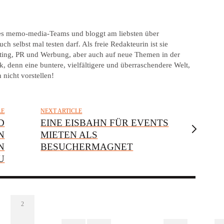
 des memo-media-Teams und bloggt am liebsten über
ch selbst mal testen darf. Als freie Redakteurin ist sie
keting, PR und Werbung, aber auch auf neue Themen in der
, denn eine buntere, vielfältigere und überraschendere Welt,
 nicht vorstellen!
LE
NEXT ARTICLE
D
EINE EISBAHN FÜR EVENTS
N
MIETEN ALS
N
BESUCHERMAGNET
U
2