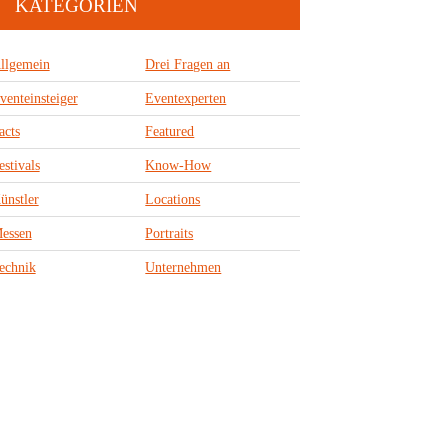
KATEGORIEN
llgemein
Drei Fragen an
venteinsteiger
Eventexperten
acts
Featured
estivals
Know-How
ünstler
Locations
essen
Portraits
echnik
Unternehmen