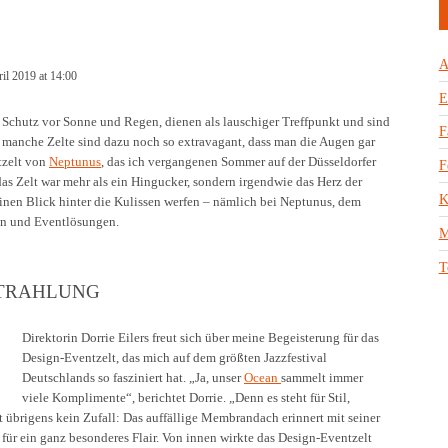
A
ril 2019 at 14:00
E
n Schutz vor Sonne und Regen, dienen als lauschiger Treffpunkt und sind
F
d manche Zelte sind dazu noch so extravagant, dass man die Augen gar
tzelt von
Neptunus
, das ich vergangenen Sommer auf der Düsseldorfer
F
das Zelt war mehr als ein Hingucker, sondern irgendwie das Herz der
K
inen Blick hinter die Kulissen werfen – nämlich bei Neptunus, dem
ten und Eventlösungen.
M
T
STRAHLUNG
Direktorin Dorrie Eilers freut sich über meine Begeisterung für das
Design-Eventzelt, das mich auf dem größten Jazzfestival
Deutschlands so fasziniert hat. „Ja, unser
Ocean
sammelt immer
viele Komplimente“, berichtet Dorrie. „Denn es steht für Stil,
t übrigens kein Zufall: Das auffällige Membrandach erinnert mit seiner
 für ein ganz besonderes Flair. Von innen wirkte das Design-Eventzelt