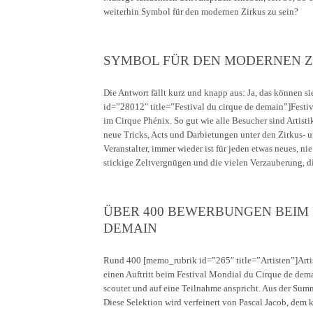
weiterhin Symbol für den modernen Zirkus zu sein?
SYMBOL FÜR DEN MODERNEN Z
Die Antwort fällt kurz und knapp aus: Ja, das können s
id=”28012″ title=”Festival du cirque de demain”]Fest
im Cirque Phénix. So gut wie alle Besucher sind Artisti
neue Tricks, Acts und Darbietungen unter den Zirkus- 
Veranstalter, immer wieder ist für jeden etwas neues, ni
stickige Zeltvergnügen und die vielen Verzauberung, die
ÜBER 400 BEWERBUNGEN BEIM 
DEMAIN
Rund 400 [memo_rubrik id=”265″ title=”Artisten”]Arti
einen Auftritt beim Festival Mondial du Cirque de dem
scoutet und auf eine Teilnahme anspricht. Aus der Sum
Diese Selektion wird verfeinert von Pascal Jacob, dem k