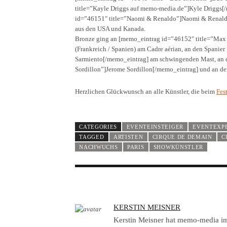
title=”Kayle Driggs auf memo-media.de”]Kyle Driggs[
id=”46151″ title=”Naomi & Renaldo”]Naomi & Renaldo
aus den USA und Kanada.
Bronze ging an [memo_eintrag id=”46152″ title=”Ma
(Frankreich / Spanien) am Cadre aérian, an den Spanie
Sarmiento[/memo_eintrag] am schwingenden Mast, an d
Sordillon”]Jerome Sordillon[/memo_eintrag] und an den
Herzlichen Glückwunsch an alle Künstler, die beim
Fes
CATEGORIES
EVENTEINSTEIGER
EVENTEXP
TAGGED
ARTISTEN
CIRQUE DE DEMAIN
C
NACHWUCHS
PARIS
SHOWKÜNSTLER
A
KERSTIN MEISNER
U
Kerstin Meisner hat memo-media 