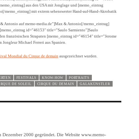
/memo_eintrag] aus den USA mit Jonglage und [memo_eintrag
[/memo_eintrag] mit extrem sehenswerter Hand-auf-Hand-Akrobatik
x & Antonio auf memo-media.de”]Max & Antonio[/memo_eintrag]
r [memo_eintrag id=”46153″ title=”Saulo Sarmiento”]Saulo
en französischen Strapaten [memo_eintrag id=”46154″ title=”Jerome
 Jongleur Michael Ferreri aus Spanien.
tival Mondial du Cirque de demain
ausgezeichnet wurden.
ERTEN
FESTIVALS
KNOW-HOW
PORTRAITS
IRQUE DE SOLEIL
CIRQUE DU DEMAIN
GALAKÜNSTLER
im Dezember 2000 gegründet. Die Website www.memo-