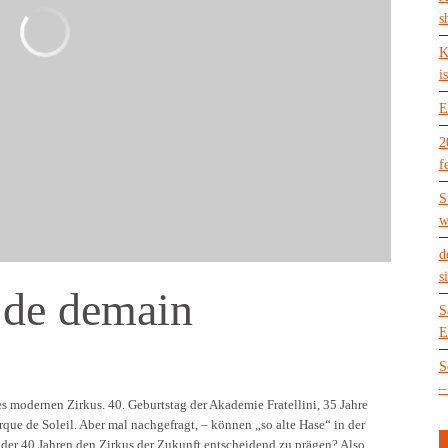
s
K
is
E
2
f
S
w
d
s
 de demain
S
E
S
–
s modernen Zirkus. 40. Geburtstag der Akademie Fratellini, 35 Jahre
ue de Soleil. Aber mal nachgefragt, – können „so alte Hase“ in der
oder 40 Jahren den Zirkus der Zukunft entscheidend zu prägen? Also