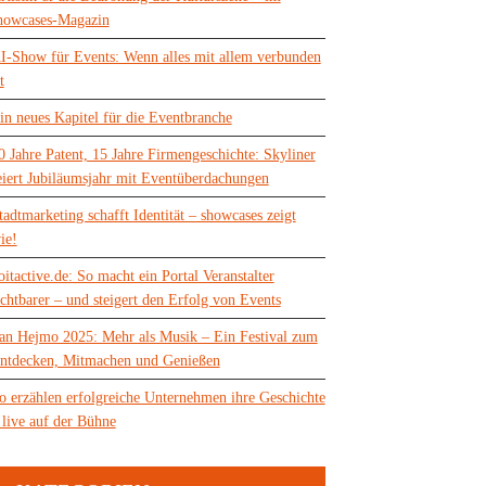
howcases-Magazin
I-Show für Events: Wenn alles mit allem verbunden
t
in neues Kapitel für die Eventbranche
0 Jahre Patent, 15 Jahre Firmengeschichte: Skyliner
eiert Jubiläumsjahr mit Eventüberdachungen
tadtmarketing schafft Identität – showcases zeigt
ie!
oitactive.de: So macht ein Portal Veranstalter
ichtbarer – und steigert den Erfolg von Events
an Hejmo 2025: Mehr als Musik – Ein Festival zum
ntdecken, Mitmachen und Genießen
o erzählen erfolgreiche Unternehmen ihre Geschichte
 live auf der Bühne