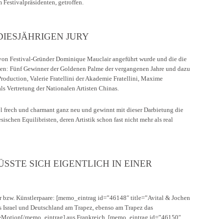
 Festivalpräsidenten, getroffen.
IESJÄHRIGEN JURY
r von Festival-Gründer Dominique Mauclair angeführt wurde und die die
ten: Fünf Gewinner der Goldenen Palme der vergangenen Jahre und dazu
Production, Valerie Fratellini der Akademie Fratellini, Maxime
s Vertretung der Nationalen Artisten Chinas.
l frech und charmant ganz neu und gewinnt mit dieser Darbietung die
chen Equilibristen, deren Artistik schon fast nicht mehr als real
STE SICH EIGENTLICH IN EINER E
ler bzw. Künstlerpaare: [memo_eintrag id=”46148″ title=”Avital & Jochen
 Israel und Deutschland am Trapez, ebenso am Trapez das
Motion[/memo_eintrag] aus Frankreich, [memo_eintrag id=”46150″