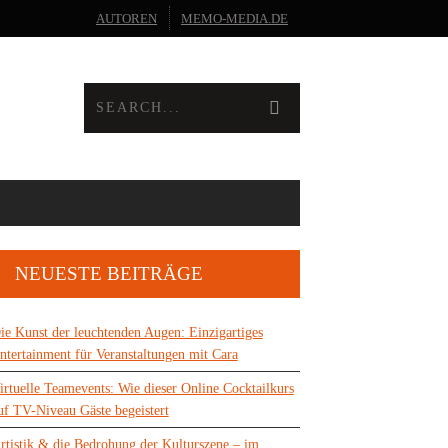
AUTOREN
MEMO-MEDIA.DE
NEUESTE BEITRÄGE
ie Kunst der leuchtenden Augen: Einzigartiges
ntertainment für Veranstaltungen mit Cara
irtuelle Teamevents: Wie dieser Online Cocktailkurs
uf TV-Niveau Gäste begeistert
rtistik & die Bedrohung der Kulturszene – im