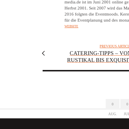
T
media.de ist im Juni 2001 online 
Herbst 2001. Seit 2007 wird das Ma
H
2016 folgten die Eventmoods. Kers
O
für die Eventplanung und des mona
R
WEBSITE
PREVIOUS ARTIC
CATERING-TIPPS – VO
RUSTIKAL BIS EXQUISI
0
0
AUG.
JU