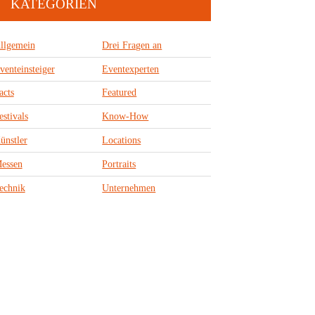
KATEGORIEN
llgemein
Drei Fragen an
venteinsteiger
Eventexperten
acts
Featured
estivals
Know-How
ünstler
Locations
essen
Portraits
echnik
Unternehmen