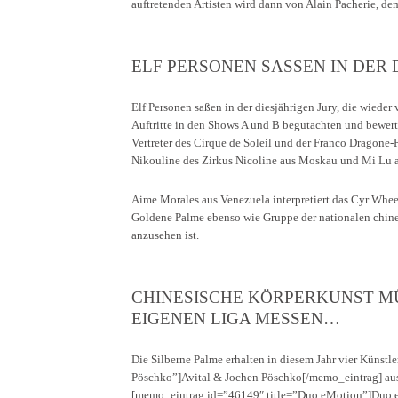
auftretenden Artisten wird dann von Alain Pacherie, dem
ELF PERSONEN SASSEN IN DER D
Elf Personen saßen in der diesjährigen Jury, die wiede
Auftritte in den Shows A und B begutachten und bewer
Vertreter des Cirque de Soleil und der Franco Dragone-
Nikouline des Zirkus Nicoline aus Moskau und Mi Lu al
Aime Morales aus Venezuela interpretiert das Cyr Whee
Goldene Palme ebenso wie Gruppe der nationalen chinesis
anzusehen ist.
CHINESISCHE KÖRPERKUNST MÜS
IGENEN LIGA MESSEN…
Die Silberne Palme erhalten in diesem Jahr vier Künst
Pöschko”]Avital & Jochen Pöschko[/memo_eintrag] aus
[memo_eintrag id=”46149″ title=”Duo eMotion”]Duo e