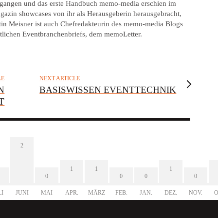
gegangen und das erste Handbuch memo-media erschien im
gazin showcases von ihr als Herausgeberin herausgebracht,
tin Meisner ist auch Chefredakteurin des memo-media Blogs
tlichen Eventbranchenbriefs, dem memoLetter.
LE
NEXT ARTICLE
N
BASISWISSEN EVENTTECHNIK
T
2
1
1
1
0
0
0
0
LI
JUNI
MAI
APR.
MÄRZ
FEB.
JAN.
DEZ.
NOV.
O