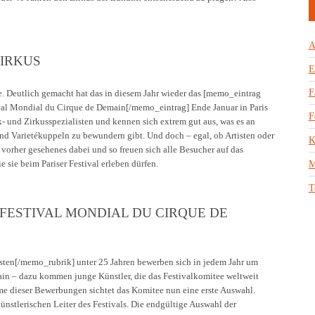
A
IRKUS
E
F
ie. Deutlich gemacht hat das in diesem Jahr wieder das [memo_eintrag
ival Mondial du Cirque de Demain[/memo_eintrag] Ende Januar in Paris
F
k- und Zirkusspezialisten und kennen sich extrem gut aus, was es an
und Varietékuppeln zu bewundern gibt. Und doch – egal, ob Artisten oder
K
e vorher gesehenes dabei und so freuen sich alle Besucher auf das
 sie beim Pariser Festival erleben dürfen.
M
T
FESTIVAL MONDIAL DU CIRQUE DE
sten[/memo_rubrik] unter 25 Jahren bewerben sich in jedem Jahr um
ain – dazu kommen junge Künstler, die das Festivalkomitee weltweit
me dieser Bewerbungen sichtet das Komitee nun eine erste Auswahl.
ünstlerischen Leiter des Festivals. Die endgültige Auswahl der