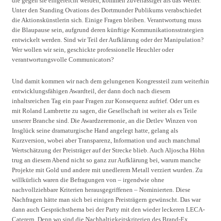
die gegen sie eingereicht werden, kommen zuverlässiger als das Wetter.
Unter den Standing Ovations des Dortmunder Publikums verabschiedet
die Aktionskünstlerin sich. Einige Fragen bleiben. Verantwortung muss
die Blaupause sein, aufgrund deren künftige Kommunikationsstrategien
entwickelt werden. Sind wir Teil der Aufklärung oder der Manipulation?
Wer wollen wir sein, geschickte professionelle Heuchler oder
verantwortungsvolle Communicators?
Und damit kommen wir nach dem gelungenen Kongressteil zum weiterhin
entwicklungsfähigen Awardteil, der dann doch nach diesem
inhaltsreichen Tag ein paar Fragen zur Konsequenz aufrief. Oder um es
mit Roland Lambrette zu sagen, die Gesellschaft ist weiter als es Teile
unserer Branche sind. Die Awardzeremonie, an die Detlev Winzen von
Insglück seine dramaturgische Hand angelegt hatte, gelang als
Kurzversion, wobei aber Transparenz, Information und auch manchmal
Wertschätzung der Preisträger auf der Strecke blieb. Auch Aljoscha Höhn
trug an diesem Abend nicht so ganz zur Aufklärung bei, warum manche
Projekte mit Gold und andere mit unedlerem Metall verziert wurden. Zu
willkürlich waren die Befragungen von – irgendwie ohne
nachvollziehbare Kriterien herausgegriffenen – Nominierten. Diese
Nachfragen hätte man sich bei einigen Preisträgern gewünscht. Das war
dann auch Gesprächsthema bei der Party mit den wieder leckeren LECA-
Caterern. Denn wo sind die Nachhaltigkeitskriterien des Brand-Ex