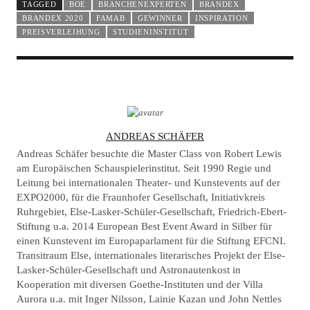
TAGGED
BOE
BRANCHENEXPERTEN
BRANDEX
BRANDEX 2020
FAMAB
GEWINNER
INSPIRATION
PREISVERLEIHUNG
STUDIENINSTITUT
A
ANDREAS SCHÄFER
U
Andreas Schäfer besuchte die Master Class von Robert Lewis
T
am Europäischen Schauspielerinstitut. Seit 1990 Regie und
Leitung bei internationalen Theater- und Kunstevents auf der
H
EXPO2000, für die Fraunhofer Gesellschaft, Initiativkreis
O
Ruhrgebiet, Else-Lasker-Schüler-Gesellschaft, Friedrich-Ebert-
R
Stiftung u.a. 2014 European Best Event Award in Silber für
einen Kunstevent im Europaparlament für die Stiftung EFCNI.
Transitraum Else, internationales literarisches Projekt der Else-
Lasker-Schüler-Gesellschaft und Astronautenkost in
Kooperation mit diversen Goethe-Instituten und der Villa
Aurora u.a. mit Inger Nilsson, Lainie Kazan und John Nettles