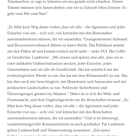
Traumwelten, so sagt er, könnten wir uns gerade nicht erlauben. Unsere
Träume müssten sich darum drehen, wie wir in Zukunft leben können. Es
geht vom Wie zum Was?
„Es führt kein Weg daran vorbei, dass wir alle – die Agenturen und jeder
Einzelne von uns – sich viel, viel kritischer mit den Botschaften
auseinandersetzen müssen, die wir aussenden.“Unangemessener Aufwand
und Ressourcenverbrauch führen zu harter Kritik. Das Publikum stimmt
mit den Füßen ab und kommt einfach nicht mehr – siehe IAA. Die CeBit
ist Geschichte. Lambrette: „Wir wissen und spüren also alle, dass wir in
einer radikalen Umbruchsituation stecken, jeder Einzelne, jedes
Unternehmen und wir alle als Gesellschaft. Das hat natürlich mit der
technologischen Wende zu tun, das hat mit dem Klimawandel zu tun. Das
hat aber auch mit Gerechtigkeit, mit Demokratie und Autonomie und mit
politischen Landschaften zu tun. Politische Sicherheiten und
Überzeugungen geraten ins Wanken.“ Dabei ist er sich der Wirk- und
Finanzmacht, und dem Ungleichgewicht um die Botschaften bewusst: „Es
führt kein Weg daran vorbei, dass wir alle – die Agenturen und jeder
Einzelne von uns – sich viel, viel kritischer mit den Botschaften
auseinandersetzen müssen, die wir aussenden.“ Und er ist überzeugt,
verantwortungsvolle Kommunikation ist auch profitabel. Für Lambrette
gehen Leidenschaft und Verantwortung zusammen: „Ein neues