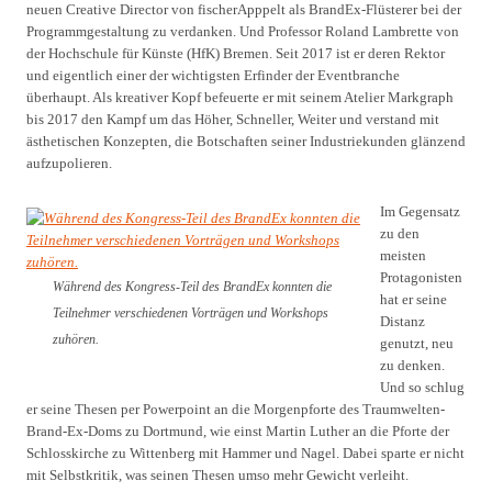
neuen Creative Director von fischerApppelt als BrandEx-Flüsterer bei der
Programmgestaltung zu verdanken. Und Professor Roland Lambrette von
der Hochschule für Künste (HfK) Bremen. Seit 2017 ist er deren Rektor
und eigentlich einer der wichtigsten Erfinder der Eventbranche
überhaupt. Als kreativer Kopf befeuerte er mit seinem Atelier Markgraph
bis 2017 den Kampf um das Höher, Schneller, Weiter und verstand mit
ästhetischen Konzepten, die Botschaften seiner Industriekunden glänzend
aufzupolieren.
Im Gegensatz
zu den
meisten
Protagonisten
Während des Kongress-Teil des BrandEx konnten die
hat er seine
Teilnehmer verschiedenen Vorträgen und Workshops
Distanz
zuhören.
genutzt, neu
zu denken.
Und so schlug
er seine Thesen per Powerpoint an die Morgenpforte des Traumwelten-
Brand-Ex-Doms zu Dortmund, wie einst Martin Luther an die Pforte der
Schlosskirche zu Wittenberg mit Hammer und Nagel. Dabei sparte er nicht
mit Selbstkritik, was seinen Thesen umso mehr Gewicht verleiht.