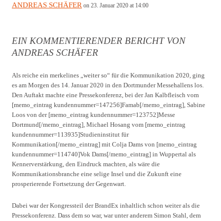
ANDREAS SCHÄFER
on 23. Januar 2020 at 14:00
EIN KOMMENTIERENDER BERICHT VON
ANDREAS SCHÄFER
Als reiche ein merkelines „weiter so“ für die Kommunikation 2020, ging
es am Morgen des 14. Januar 2020 in den Dortmunder Messehallens los.
Den Auftakt machte eine Pressekonferenz, bei der Jan Kalbfleisch vom
[memo_eintrag kundennummer=147256]Famab[/memo_eintrag], Sabine
Loos von der [memo_eintrag kundennummer=123752]Messe
Dortmund[/memo_eintrag], Michael Hosang vom [memo_eintrag
kundennummer=113935]Studieninstitut für
Kommunikation[/memo_eintrag] mit Colja Dams von [memo_eintrag
kundennummer=114740]Vok Dams[/memo_eintrag] in Wuppertal als
Kennerverstärkung, den Eindruck machten, als wäre die
Kommunikationsbranche eine selige Insel und die Zukunft eine
prosperierende Fortsetzung der Gegenwart.
Dabei war der Kongressteil der BrandEx inhaltlich schon weiter als die
Pressekonferenz. Dass dem so war, war unter anderem Simon Stahl, dem