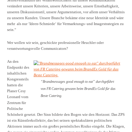
Selbstverständnis der Verantwortlichkeit für unsere Kommunikation
verändert unsere Kriterien, unsere Arbeitsweise, unsere Ernsthaftigkeit,
unseren Diskussionsstil, unsere Argumentation, vor allem unser Verhältnis
zu unseren Kunden. Unsere Branche bekäme eine neue Identität und wäre
mehr als nur ‘Ideen-Schmiede‘ für Vermarktungs- und Imagestrategien zu
sein.“
Wer wollen wir sein, geschickte professionelle Heuchler oder
verantwortungsvolle Communicators?
An den
Endpunkt des
inhaltlichen
Kongressteils
“Brandmessages good enough to eat” durchgeführt
hatten die
von FR Catering gewann beim BrandEx Gold für das
Planer Cesy
Beste Catering.
Leonard vom
Zentrum für
Politische
Schönheit gesetzt. Der Sinn bildete den Bogen wie den Horizont. Das ZPS
ist ein Künstlerkollektiv, das bei seinen spektakulären politischen
Aktionen immer auch ein großes persönliches Risiko eingeht. Die Klagen,