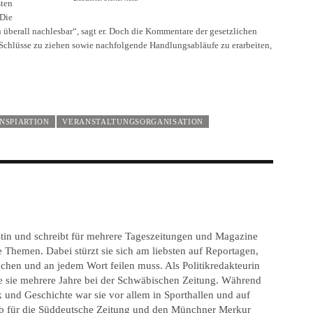
sten
„Die
überall nachlesbar“, sagt er. Doch die Kommentare der gesetzlichen
n Schlüsse zu ziehen sowie nachfolgende Handlungsabläufe zu erarbeiten,
INSPIARTION
VERANSTALTUNGSORGANISATION
istin und schreibt für mehrere Tageszeitungen und Magazine
he Themen. Dabei stürzt sie sich am liebsten auf Reportagen,
auchen und an jedem Wort feilen muss. Als Politikredakteurin
e sie mehrere Jahre bei der Schwäbischen Zeitung. Während
k und Geschichte war sie vor allem in Sporthallen und auf
b für die Süddeutsche Zeitung und den Münchner Merkur