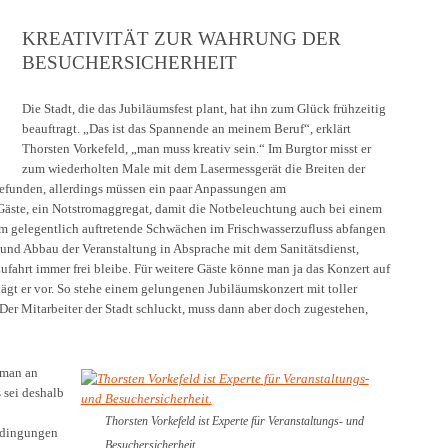
KREATIVITÄT ZUR WAHRUNG DER
BESUCHERSICHERHEIT
Die Stadt, die das Jubiläumsfest plant, hat ihn zum Glück frühzeitig
beauftragt. „Das ist das Spannende an meinem Beruf“, erklärt
Thorsten Vorkefeld, „man muss kreativ sein.“ Im Burgtor misst er
zum wiederholten Male mit dem Lasermessgerät die Breiten der
efunden, allerdings müssen ein paar Anpassungen am
Gäste, ein Notstromaggregat, damit die Notbeleuchtung auch bei einem
 um gelegentlich auftretende Schwächen im Frischwasserzufluss abfangen
 und Abbau der Veranstaltung in Absprache mit dem Sanitätsdienst,
ufahrt immer frei bleibe. Für weitere Gäste könne man ja das Konzert auf
ägt er vor. So stehe einem gelungenen Jubiläumskonzert mit toller
er Mitarbeiter der Stadt schluckt, muss dann aber doch zugestehen,
 man an
 sei deshalb
Thorsten Vorkefeld ist Experte für Veranstaltungs- und
edingungen
Besuchersicherheit.