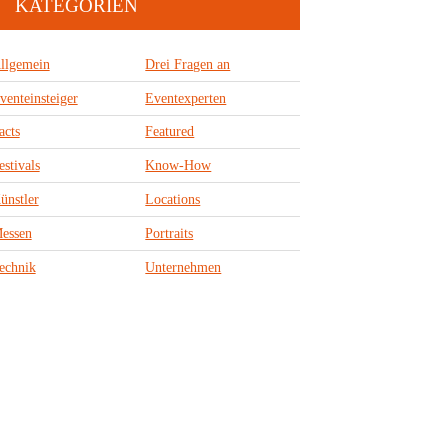
KATEGORIEN
llgemein
Drei Fragen an
venteinsteiger
Eventexperten
acts
Featured
estivals
Know-How
ünstler
Locations
essen
Portraits
echnik
Unternehmen