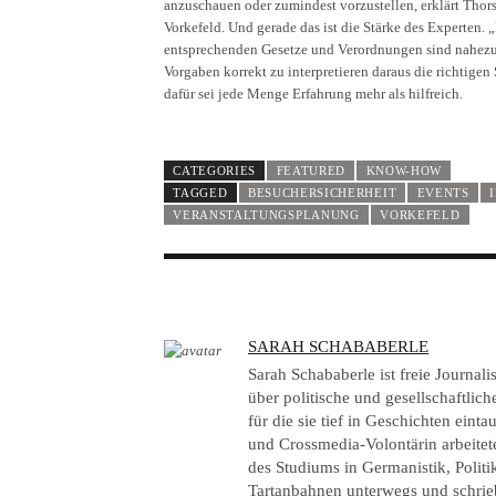
anzuschauen oder zumindest vorzustellen, erklärt Thor
Vorkefeld. Und gerade das ist die Stärke des Experten. 
entsprechenden Gesetze und Verordnungen sind nahezu 
Vorgaben korrekt zu interpretieren daraus die richtige
dafür sei jede Menge Erfahrung mehr als hilfreich.
CATEGORIES
FEATURED
KNOW-HOW
TAGGED
BESUCHERSICHERHEIT
EVENTS
VERANSTALTUNGSPLANUNG
VORKEFELD
A
SARAH SCHABABERLE
U
Sarah Schababerle ist freie Journal
T
über politische und gesellschaftlic
für die sie tief in Geschichten eint
H
und Crossmedia-Volontärin arbeitet
O
des Studiums in Germanistik, Politi
R
Tartanbahnen unterwegs und schrie