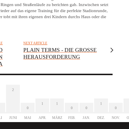
l, Ringen und Straßenläufe zu berichten gab. Inzwischen setzt
ieder auf das eigene Training für die perfekte Stadionrunde,
der tobt mit ihren eigenen drei Kindern durchs Haus oder die
LE
NEXT ARTICLE
D
PLAIN TERMS - DIE GROSSE H
N
ERAUSFORDERUNG
A
2
1
1
1
0
0
0
0
LI
JUNI
MAI
APR.
MÄRZ
FEB.
JAN.
DEZ.
NOV.
O