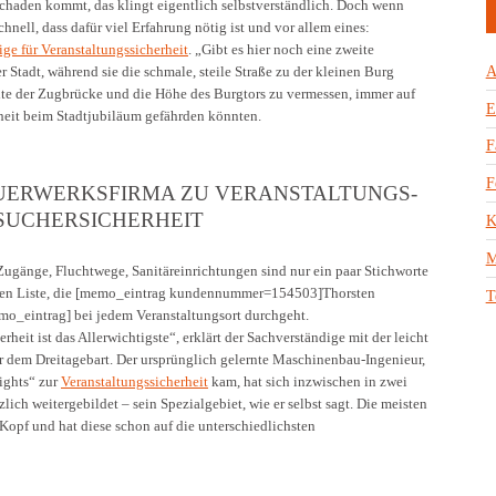
Schaden kommt, das klingt eigentlich selbstverständlich. Doch wenn
nell, dass dafür viel Erfahrung nötig ist und vor allem eines:
ge für Veranstaltungssicherheit
. „Gibt es hier noch eine zweite
A
r Stadt, während sie die schmale, steile Straße zu der kleinen Burg
eite der Zugbrücke und die Höhe des Burgtors zu vermessen, immer auf
E
heit beim Stadtjubiläum gefährden könnten.
F
F
UERWERKSFIRMA ZU VERANSTALTUNGS-
SUCHERSICHERHEIT
K
M
Zugänge, Fluchtwege, Sanitäreinrichtungen sind nur ein paar Stichworte
sen Liste, die [memo_eintrag kundennummer=154503]Thorsten
T
mo_eintrag] bei jedem Veranstaltungsort durchgeht.
rheit ist das Allerwichtigste“, erklärt der Sachverständige mit der leicht
 dem Dreitagebart. Der ursprünglich gelernte Maschinenbau-Ingenieur,
ights“ zur
Veranstaltungssicherheit
kam, hat sich inzwischen in zwei
ich weitergebildet – sein Spezialgebiet, wie er selbst sagt. Die meisten
opf und hat diese schon auf die unterschiedlichsten