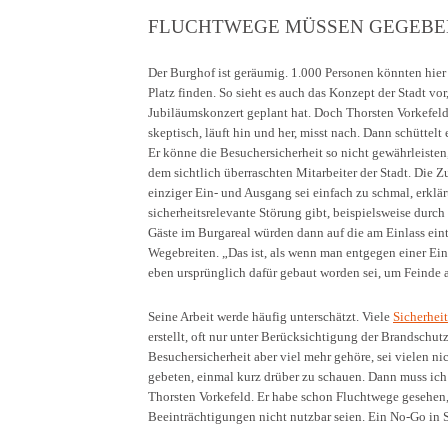
FLUCHTWEGE MÜSSEN GEGEBEN
Der Burghof ist geräumig. 1.000 Personen könnten hier
Platz finden. So sieht es auch das Konzept der Stadt vor,
Jubiläumskonzert geplant hat. Doch Thorsten Vorkefeld
skeptisch, läuft hin und her, misst nach. Dann schüttelt 
Er könne die Besuchersicherheit so nicht gewährleisten,
dem sichtlich überraschten Mitarbeiter der Stadt. Die Z
einziger Ein- und Ausgang sei einfach zu schmal, erklä
sicherheitsrelevante Störung gibt, beispielsweise dur
Gäste im Burgareal würden dann auf die am Einlass ein
Wegebreiten. „Das ist, als wenn man entgegen einer Ei
eben ursprünglich dafür gebaut worden sei, um Feinde 
Seine Arbeit werde häufig unterschätzt. Viele
Sicherhei
erstellt, oft nur unter Berücksichtigung der Brandschut
Besuchersicherheit aber viel mehr gehöre, sei vielen n
gebeten, einmal kurz drüber zu schauen. Dann muss ich 
Thorsten Vorkefeld. Er habe schon Fluchtwege gesehen, 
Beeinträchtigungen nicht nutzbar seien. Ein No-Go in 