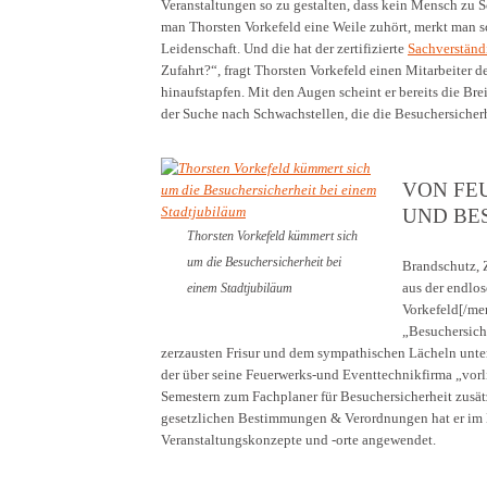
Veranstaltungen so zu gestalten, dass kein Mensch zu 
man Thorsten Vorkefeld eine Weile zuhört, merkt man sch
Leidenschaft. Und die hat der zertifizierte
Sachverständi
Zufahrt?“, fragt Thorsten Vorkefeld einen Mitarbeiter de
hinaufstapfen. Mit den Augen scheint er bereits die Br
der Suche nach Schwachstellen, die die Besuchersicher
VON FE
UND BE
Thorsten Vorkefeld kümmert sich
um die Besuchersicherheit bei
Brandschutz, 
aus der endlo
einem Stadtjubiläum
Vorkefeld[/me
„Besuchersiche
zerzausten Frisur und dem sympathischen Lächeln unter
der über seine Feuerwerks-und Eventtechnikfirma „vorl
Semestern zum Fachplaner für Besuchersicherheit zusätzl
gesetzlichen Bestimmungen & Verordnungen hat er im K
Veranstaltungskonzepte und -orte angewendet.