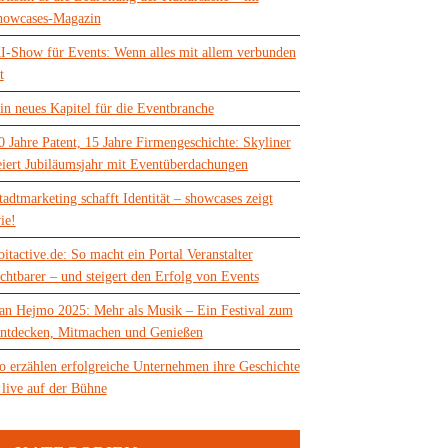
howcases-Magazin
I-Show für Events: Wenn alles mit allem verbunden
t
in neues Kapitel für die Eventbranche
0 Jahre Patent, 15 Jahre Firmengeschichte: Skyliner
eiert Jubiläumsjahr mit Eventüberdachungen
tadtmarketing schafft Identität – showcases zeigt
ie!
oitactive.de: So macht ein Portal Veranstalter
ichtbarer – und steigert den Erfolg von Events
an Hejmo 2025: Mehr als Musik – Ein Festival zum
ntdecken, Mitmachen und Genießen
o erzählen erfolgreiche Unternehmen ihre Geschichte
 live auf der Bühne