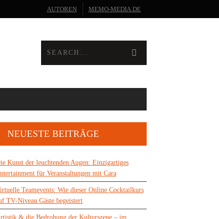
AUTOREN
MEMO-MEDIA.DE
NEUESTE BEITRÄGE
ie Kunst der leuchtenden Augen: Einzigartiges
ntertainment für Veranstaltungen mit Cara
irtuelle Teamevents: Wie dieser Online Cocktailkurs
uf TV-Niveau Gäste begeistert
rtistik & die Bedrohung der Kulturszene – im