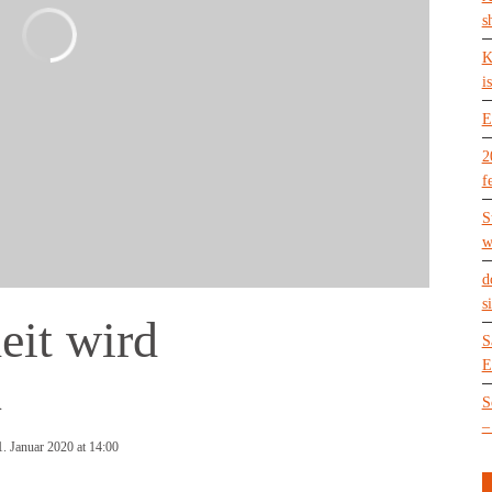
s
K
is
E
2
f
S
w
d
s
eit wird
S
E
n
S
–
1. Januar 2020 at 14:00