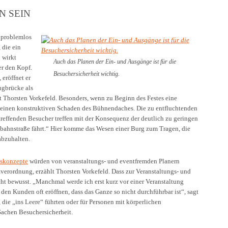
 SEIN
 problemlos
 die ein
 wirkt
Auch das Planen der Ein- und Ausgänge ist für die
er den Kopf.
Besuchersicherheit wichtig.
 eröffnet er
ugbrücke als
rt Thorsten Vorkefeld. Besonders, wenn zu Beginn des Festes eine
ch einen konstruktiven Schaden des Bühnendaches. Die zu entfluchtenden
treffenden Besucher treffen mit der Konsequenz der deutlich zu geringen
nbahnstraße fährt.“ Hier komme das Wesen einer Burg zum Tragen, die
abzuhalten.
tskonzepte
würden von veranstaltungs- und eventfremden Planern
zverordnung, erzählt Thorsten Vorkefeld. Dass zur Veranstaltungs- und
icht bewusst. „Manchmal werde ich erst kurz vor einer Veranstaltung
den Kunden oft eröffnen, dass das Ganze so nicht durchführbar ist“, sagt
die „ins Leere“ führten oder für Personen mit körperlichen
Sachen Besuchersicherheit.