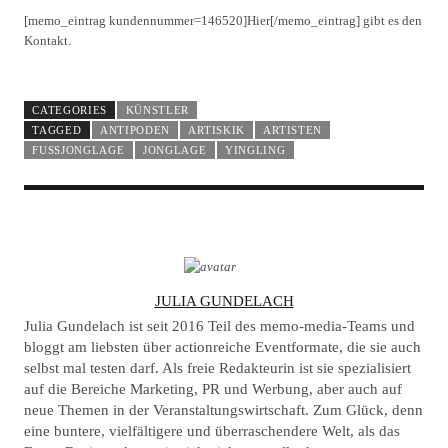
[memo_eintrag kundennummer=146520]Hier[/memo_eintrag] gibt es den
Kontakt.
CATEGORIES
KÜNSTLER
TAGGED
ANTIPODEN
ARTISKIK
ARTISTEN
FUSSJONGLAGE
JONGLAGE
YINGLING
A
JULIA GUNDELACH
U
Julia Gundelach ist seit 2016 Teil des memo-media-Teams und
T
bloggt am liebsten über actionreiche Eventformate, die sie auch
selbst mal testen darf. Als freie Redakteurin ist sie spezialisiert
H
auf die Bereiche Marketing, PR und Werbung, aber auch auf
O
neue Themen in der Veranstaltungswirtschaft. Zum Glück, denn
R
eine buntere, vielfältigere und überraschendere Welt, als das