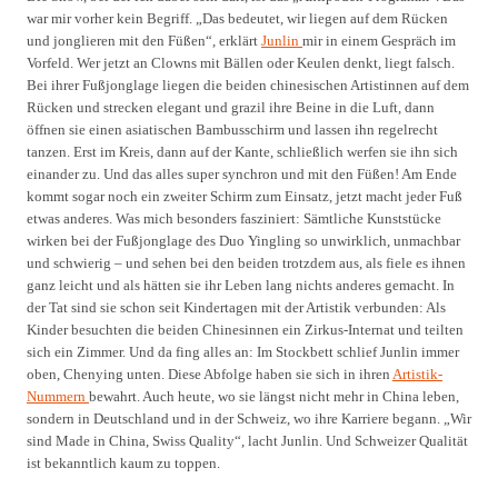
war mir vorher kein Begriff. „Das bedeutet, wir liegen auf dem Rücken
und jonglieren mit den Füßen“, erklärt
Junlin
mir in einem Gespräch im
Vorfeld. Wer jetzt an Clowns mit Bällen oder Keulen denkt, liegt falsch.
Bei ihrer Fußjonglage liegen die beiden chinesischen Artistinnen auf dem
Rücken und strecken elegant und grazil ihre Beine in die Luft, dann
öffnen sie einen asiatischen Bambusschirm und lassen ihn regelrecht
tanzen. Erst im Kreis, dann auf der Kante, schließlich werfen sie ihn sich
einander zu. Und das alles super synchron und mit den Füßen! Am Ende
kommt sogar noch ein zweiter Schirm zum Einsatz, jetzt macht jeder Fuß
etwas anderes. Was mich besonders fasziniert: Sämtliche Kunststücke
wirken bei der Fußjonglage des Duo Yingling so unwirklich, unmachbar
und schwierig – und sehen bei den beiden trotzdem aus, als fiele es ihnen
ganz leicht und als hätten sie ihr Leben lang nichts anderes gemacht. In
der Tat sind sie schon seit Kindertagen mit der Artistik verbunden: Als
Kinder besuchten die beiden Chinesinnen ein Zirkus-Internat und teilten
sich ein Zimmer. Und da fing alles an: Im Stockbett schlief Junlin immer
oben, Chenying unten. Diese Abfolge haben sie sich in ihren
Artistik-
Nummern
bewahrt. Auch heute, wo sie längst nicht mehr in China leben,
sondern in Deutschland und in der Schweiz, wo ihre Karriere begann. „Wir
sind Made in China, Swiss Quality“, lacht Junlin. Und Schweizer Qualität
ist bekanntlich kaum zu toppen.