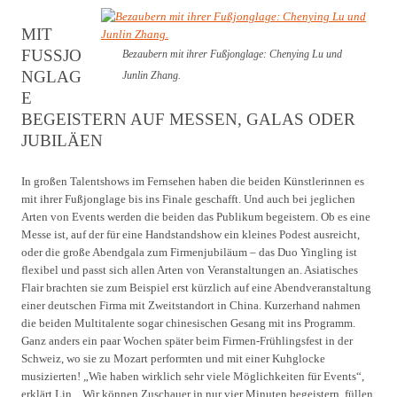
MIT
FUSSJON
Bezaubern mit ihrer Fußjonglage: Chenying Lu und
GLAGE
Junlin Zhang.
B
EGEISTERN AUF MESSEN, GALAS ODER J
UBILÄEN
In großen Talentshows im Fernsehen haben die beiden Künstlerinnen es
mit ihrer Fußjonglage bis ins Finale geschafft. Und auch bei jeglichen
Arten von Events werden die beiden das Publikum begeistern. Ob es eine
Messe ist, auf der für eine Handstandshow ein kleines Podest ausreicht,
oder die große Abendgala zum Firmenjubiläum – das Duo Yingling ist
flexibel und passt sich allen Arten von Veranstaltungen an. Asiatisches
Flair brachten sie zum Beispiel erst kürzlich auf eine Abendveranstaltung
einer deutschen Firma mit Zweitstandort in China. Kurzerhand nahmen
die beiden Multitalente sogar chinesischen Gesang mit ins Programm.
Ganz anders ein paar Wochen später beim Firmen-Frühlingsfest in der
Schweiz, wo sie zu Mozart performten und mit einer Kuhglocke
musizierten! „Wie haben wirklich sehr viele Möglichkeiten für Events“,
erklärt Lin. „Wir können Zuschauer in nur vier Minuten begeistern, füllen