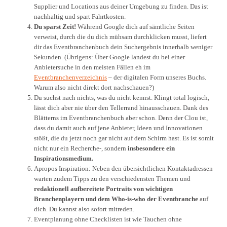
Supplier und Locations aus deiner Umgebung zu finden. Das ist
nachhaltig und spart Fahrtkosten.
Du sparst Zeit!
Während Google dich auf sämtliche Seiten
verweist, durch die du dich mühsam durchklicken musst, liefert
dir das Eventbranchenbuch dein Suchergebnis innerhalb weniger
Sekunden. (Übrigens: Über Google landest du bei einer
Anbietersuche in den meisten Fällen eh im
Eventbranchenverzeichnis
– der digitalen Form unseres Buchs.
Warum also nicht direkt dort nachschauen?)
Du suchst nach nichts, was du nicht kennst. Klingt total logisch,
lässt dich aber nie über den Tellerrand hinausschauen. Dank des
Blätterns im Eventbranchenbuch aber schon. Denn der Clou ist,
dass du damit auch auf jene Anbieter, Ideen und Innovationen
stößt, die du jetzt noch gar nicht auf dem Schirm hast. Es ist somit
nicht nur ein Recherche-, sondern
insbesondere ein
Inspirationsmedium.
Apropos Inspiration: Neben den übersichtlichen Kontaktadressen
warten zudem Tipps zu den verschiedensten Themen und
redaktionell aufbereitete Portraits
von wichtigen
Branchenplayern und dem Who-is-who der Eventbranche
auf
dich. Du kannst also sofort mitreden.
Eventplanung ohne Checklisten ist wie Tauchen ohne