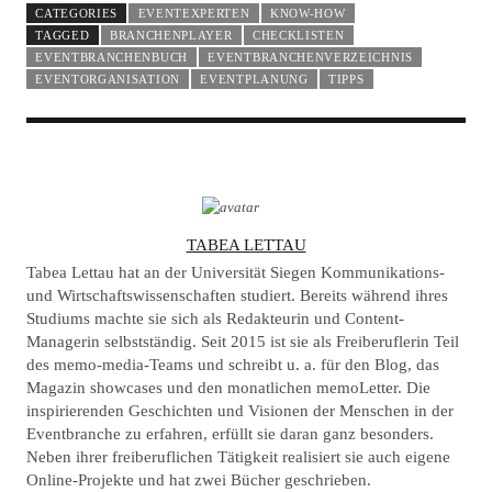
CATEGORIES
EVENTEXPERTEN
KNOW-HOW
TAGGED
BRANCHENPLAYER
CHECKLISTEN
EVENTBRANCHENBUCH
EVENTBRANCHENVERZEICHNIS
EVENTORGANISATION
EVENTPLANUNG
TIPPS
A
TABEA LETTAU
U
Tabea Lettau hat an der Universität Siegen Kommunikations-
T
und Wirtschaftswissenschaften studiert. Bereits während ihres
Studiums machte sie sich als Redakteurin und Content-
H
Managerin selbstständig. Seit 2015 ist sie als Freiberuflerin Teil
O
des memo-media-Teams und schreibt u. a. für den Blog, das
R
Magazin showcases und den monatlichen memoLetter. Die
inspirierenden Geschichten und Visionen der Menschen in der
Eventbranche zu erfahren, erfüllt sie daran ganz besonders.
Neben ihrer freiberuflichen Tätigkeit realisiert sie auch eigene
Online-Projekte und hat zwei Bücher geschrieben.