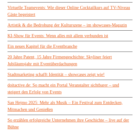
Virtuelle Teamevents: Wie dieser Online Cocktailkurs auf TV-Niveau
Gäste begeistert
Artistik & die Bedrohung der Kulturszene – im showcases-Magazin
KI-Show für Events: Wenn alles mit allem verbunden ist
Ein neues Kapitel für die Eventbranche
20 Jahre Patent, 15 Jahre Firmengeschichte: Skyliner feiert
Jubiläumsjahr mit Eventüberdachungen
Stadtmarketing schafft Identität – showcases zeigt wie!
doitactive.de: So macht ein Portal Veranstalter sichtbarer – und
steigert den Erfolg von Events
San Hejmo 2025: Mehr als Musik – Ein Festival zum Entdecken,
Mitmachen und Genießen
So erzählen erfolgreiche Unternehmen ihre Geschichte – live auf der
Bühne