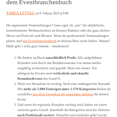
dem Eventbranchenbuch
TABEA LETTAU
on 9. Februar 2023 at 9:00
Du organisierst Veranstaltungen? Ganz egal, ob „nur“ die alljährliche,
betriebsinterne Weihnachtsfeier im kleinen Rahmen oder die ganz dicken
Shows auf Festivals und Messen: Wenn du professionell Veranstaltungen
planst, darf
das Eventbranchenbuch
in deinem Büro nicht fehlen. Warum?
Dafür gibt´s zehn gute Gründe – mindestens!
Du findest im Buch
ausschließlich Profis
. Alle aufgeführten
Kontakte sind durch das Redaktionsteam von memo-media
sorgfältig recherchiert und geprüft. Denn wir wissen: Für
erfolgreiche Events sind
verlässliche und aktuelle
Kontaktadressen
das A und O.
Nicht nur Aktualität ist wichtig. Auch eine umfangreiche Auswahl.
Mit
mehr als 5.000 Einträgen unter 1.370 Kategorien
findest du
zweifellos
aus allen Gewerken die passenden Anbieter
für deinen
Event.
Und wenn dir regionale Kontakte wichtig sind, haben wir einen
weiteren guten Grund: Innerhalb der Kategorien sind die Anbieter
nach Postleitzahl sortiert
. Schneller und einfacher geht’s nicht,