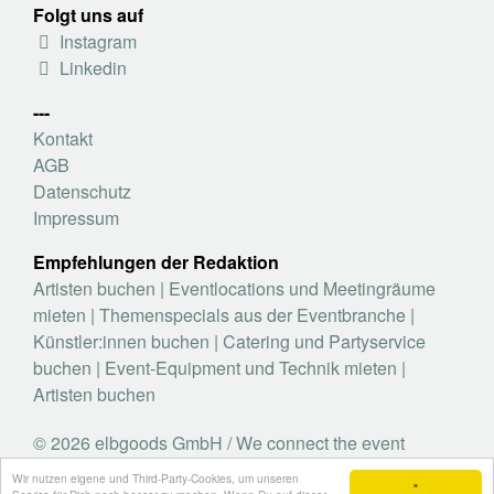
Folgt uns auf
Instagram
Linkedin
---
Kontakt
AGB
Datenschutz
Impressum
Empfehlungen der Redaktion
Artisten buchen
|
Eventlocations und Meetingräume
mieten
|
Themenspecials aus der Eventbranche
|
Künstler:innen buchen
|
Catering und Partyservice
buchen
|
Event-Equipment und Technik mieten
|
Artisten buchen
© 2026 elbgoods GmbH / We connect the event
industry / Medienvielfalt für die Eventplanung /
Wir nutzen eigene und Third-Party-Cookies, um unseren
×