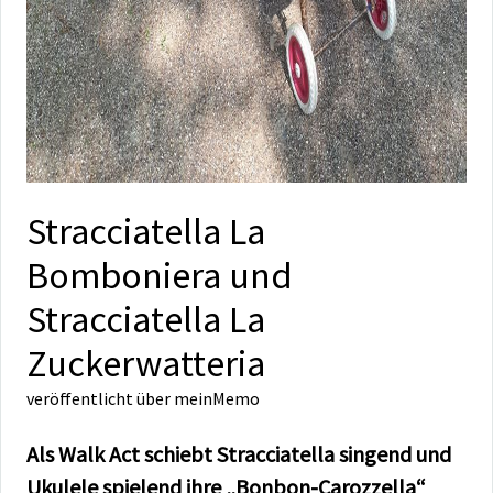
Stracciatella La
Bomboniera und
Stracciatella La
Zuckerwatteria
veröffentlicht über
meinMemo
Als Walk Act schiebt Stracciatella singend und
Ukulele spielend ihre „Bonbon-Carozzella“