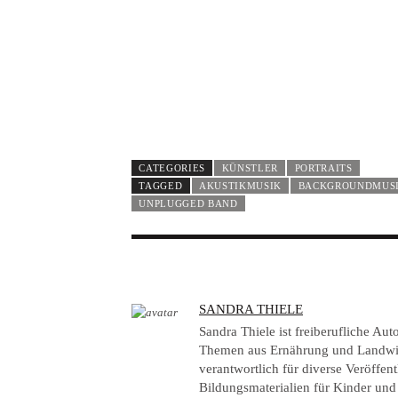
CATEGORIES
KÜNSTLER
PORTRAITS
TAGGED
AKUSTIKMUSIK
BACKGROUNDMUS
UNPLUGGED BAND
A
SANDRA THIELE
U
Sandra Thiele ist freiberufliche Au
T
Themen aus Ernährung und Landwirtsc
verantwortlich für diverse Veröffen
H
Bildungsmaterialien für Kinder und
O