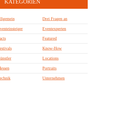
KATEGORIEN
llgemein
Drei Fragen an
venteinsteiger
Eventexperten
acts
Featured
estivals
Know-How
ünstler
Locations
essen
Portraits
echnik
Unternehmen