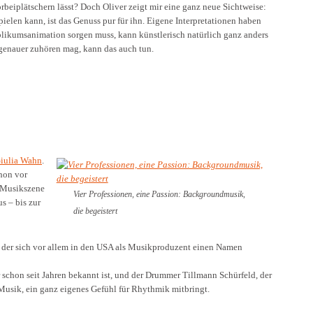
beiplätschern lässt? Doch Oliver zeigt mir eine ganz neue Sichtweise:
elen kann, ist das Genuss pur für ihn. Eigene Interpretationen haben
ublikumsanimation sorgen muss, kann künstlerisch natürlich ganz anders
genauer zuhören mag, kann das auch tun.
iulia Wahn
.
chon vor
r Musikszene
Vier Professionen, eine Passion: Backgroundmusik,
s – bis zur
die begeistert
, der sich vor allem in den USA als Musikproduzent einen Namen
r schon seit Jahren bekannt ist, und der Drummer Tillmann Schürfeld, der
 Musik, ein ganz eigenes Gefühl für Rhythmik mitbringt.