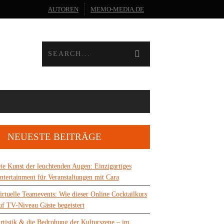
AUTOREN
MEMO-MEDIA.DE
NEUESTE BEITRÄGE
ie Kunst der leuchtenden Augen: Einzigartiges
ntertainment für Veranstaltungen mit Cara
irtuelle Teamevents: Wie dieser Online Cocktailkurs
uf TV-Niveau Gäste begeistert
rtistik & die Bedrohung der Kulturszene – im