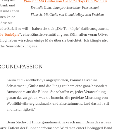
erbank und
Erst edle Gala, dann provisorischer Fensterbank-
sen und ihnen
Plausch: Mit Giulia von G.andtheBoyz kein Problem
üren keine
 dass sie
 der Zufall so will – haben sie sich „Die Tonköpfe“ dafür ausgesucht,
ie Tonköpfe
“, eine Künstlervermittlung aus Köln, allen voran Oliver
Blog haben wir schon einige Male über sie berichtet. Ich klingle also
sche Neuentdeckung aus.
ROUND-PASSION
Kaum auf G.andtheBoyz angesprochen, kommt Oliver ins
Schwärmen: „Giulia und die Jungs zaubern eine ganz besondere
Atmosphäre auf die Bühne. Sie schaffen es, jeder Veranstaltung
genau das zu geben, was sie braucht: die perfekte Mischung von
Wohlfühl-Hintergrundmusik und Entertainment. Und das mit Stil
und Leichtigkeit.“
Beim Stichwort Hintergrundmusik hake ich nach. Denn das ist aus
hwarze Entlein der Bühnenperformance: Wird man einer Unplugged Band