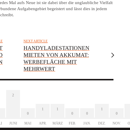
des Mal aufs Neue ist sie dabei über die unglaubliche Vielfalt
bundene Aufgabengebiet begeistert und lässt dies in jedem
chreibt.
LE
NEXT ARTICLE
T
HANDYLADESTATIONEN
D
MIETEN VON AKKUMAT:
N
WERBEFLÄCHE MIT
MEHRWERT
2
1
1
1
0
0
0
0
LI
JUNI
MAI
APR.
MÄRZ
FEB.
JAN.
DEZ.
NOV.
O