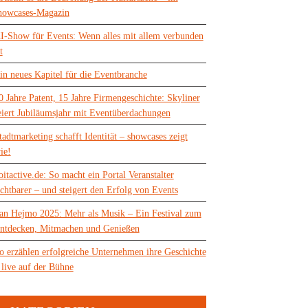
howcases-Magazin
I-Show für Events: Wenn alles mit allem verbunden
t
in neues Kapitel für die Eventbranche
0 Jahre Patent, 15 Jahre Firmengeschichte: Skyliner
eiert Jubiläumsjahr mit Eventüberdachungen
tadtmarketing schafft Identität – showcases zeigt
ie!
oitactive.de: So macht ein Portal Veranstalter
ichtbarer – und steigert den Erfolg von Events
an Hejmo 2025: Mehr als Musik – Ein Festival zum
ntdecken, Mitmachen und Genießen
o erzählen erfolgreiche Unternehmen ihre Geschichte
 live auf der Bühne