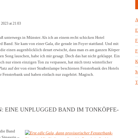
A
 2023 at 21:03
E
Fuß unterwegs in Münster. Als ich an einem recht schicken Hotel
F
 Band. Sie kam von einer Gala, die gerade im Foyer stattfand. Und mit
, die einen augenblicklich derart erwischt, dass man es am ganzen Körper
F
en Song lauschen, habe ich mir gesagt. Doch das hat nicht geklappt. Ein
K
h nur einen einzigen Ton zu verpassen, hat mich trotz winterlicher
latz auf der von einer Straßenlampe beschienen Fensterbank des Hotels
M
er Fensterbank und haben einfach nur zugehört. Magisch.
T
N: EINE UNPLUGGED BAND IM TONKÖPFE-
 die Band
e Sängerin –