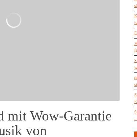
s
K
is
E
2
f
S
w
d
s
S
E
d mit Wow-Garantie
S
–
usik von