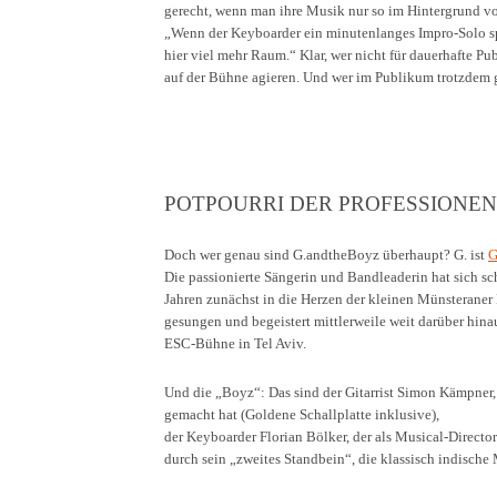
gerecht, wenn man ihre Musik nur so im Hintergrund vor
„Wenn der Keyboarder ein minutenlanges Impro-Solo spi
hier viel mehr Raum.“ Klar, wer nicht für dauerhafte P
auf der Bühne agieren. Und wer im Publikum trotzdem 
POTPOURRI DER PROFESSIONEN
Doch wer genau sind G.andtheBoyz überhaupt? G. ist
G
Die passionierte Sängerin und Bandleaderin hat sich s
Jahren zunächst in die Herzen der kleinen Münsterane
gesungen und begeistert mittlerweile weit darüber hinau
ESC-Bühne in Tel Aviv.
Und die „Boyz“: Das sind der Gitarrist Simon Kämpner
gemacht hat (Goldene Schallplatte inklusive),
der Keyboarder Florian Bölker, der als Musical-Directo
durch sein „zweites Standbein“, die klassisch indische