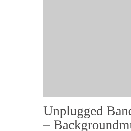
Unplugged Ban
– Backgroundm