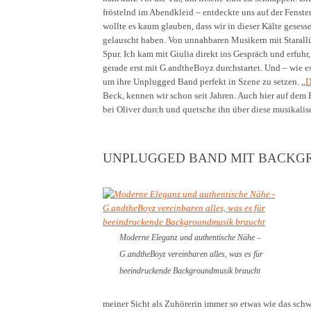
fröstelnd im Abendkleid – entdeckte uns auf der Fenst
wollte es kaum glauben, dass wir in dieser Kälte geses
gelauscht haben. Von unnahbaren Musikern mit Starall
Spur. Ich kam mit Giulia direkt ins Gespräch und erfuhr,
gerade erst mit G.andtheBoyz durchstartet. Und – wie es
um ihre Unplugged Band perfekt in Szene zu setzen. „
D
Beck, kennen wir schon seit Jahren. Auch hier auf dem 
bei Oliver durch und quetsche ihn über diese musikali
UNPLUGGED BAND MIT BACKG
Moderne Eleganz und authentische Nähe –
G.andtheBoyz vereinbaren alles, was es für
beeindruckende Backgroundmusik braucht
meiner Sicht als Zuhörerin immer so etwas wie das sc