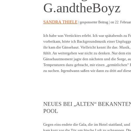
G.andtheBoyz
SANDRA THIELE
| gesponserter Beitrag |
on 22. Februar
Ich habe was Verrücktes erlebt. Ich war spätabends zu 
vorbeikam, hörte ich Backgroundmusik einer Unplugged
ihr kam die Gänsehaut. Vielleicht kennt ihr das: Musik
fühlt. An weitergehen war nicht zu denken. Nur dem ein
Gänsehautmoment jagte den nächsten und die Sorge, auc
Temperaturen dazu gebracht, mir einen „gemütlichen“ P
zu suchen. Irgendwann saßen wir dann zu dritt auf dies
NEUES BEI „ALTEN“ BEKANNTE
POOL
Gegen eins endete die Gala, die im Hotel stattfand, und
kam kurz vor die Tür, um frische Luft zu schnappen. Di