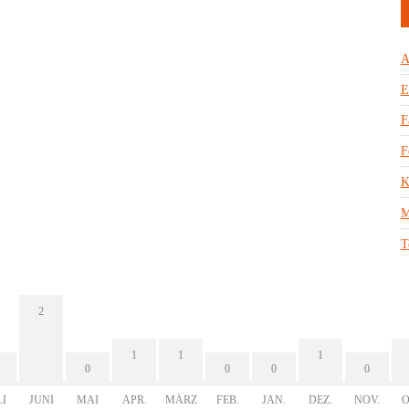
A
E
F
F
K
M
T
2
1
1
1
0
0
0
0
LI
JUNI
MAI
APR.
MÄRZ
FEB.
JAN.
DEZ.
NOV.
O