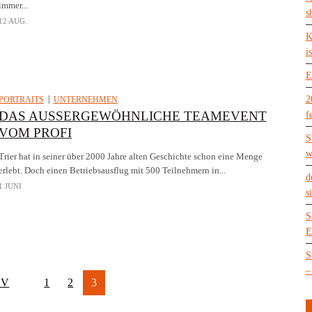
immer...
s
12 AUG.
K
is
E
2
PORTRAITS
UNTERNEHMEN
DAS AUSSERGEWÖHNLICHE TEAMEVENT V
f
OM PROFI
S
w
Trier hat in seiner über 2000 Jahre alten Geschichte schon eine Menge
erlebt. Doch einen Betriebsausflug mit 500 Teilnehmern in...
d
1 JUNI
s
S
E
S
–
EV
1
2
3