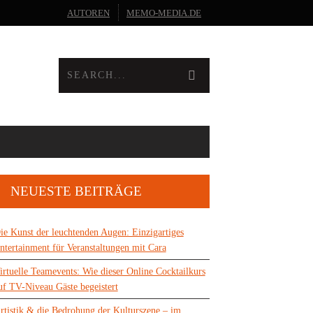
AUTOREN
MEMO-MEDIA.DE
NEUESTE BEITRÄGE
ie Kunst der leuchtenden Augen: Einzigartiges
ntertainment für Veranstaltungen mit Cara
irtuelle Teamevents: Wie dieser Online Cocktailkurs
uf TV-Niveau Gäste begeistert
rtistik & die Bedrohung der Kulturszene – im