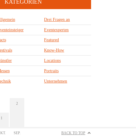
KATEGORIEN
llgemein
Drei Fragen an
venteinsteiger
Eventexperten
acts
Featured
estivals
Know-How
ünstler
Locations
essen
Portraits
echnik
Unternehmen
2
1
KT.
SEP.
BACK TO TOP