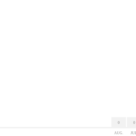
0
0
AUG.
JU