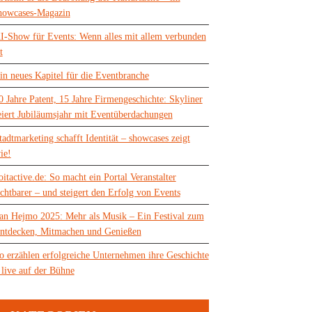
howcases-Magazin
I-Show für Events: Wenn alles mit allem verbunden
t
in neues Kapitel für die Eventbranche
0 Jahre Patent, 15 Jahre Firmengeschichte: Skyliner
eiert Jubiläumsjahr mit Eventüberdachungen
tadtmarketing schafft Identität – showcases zeigt
ie!
oitactive.de: So macht ein Portal Veranstalter
ichtbarer – und steigert den Erfolg von Events
an Hejmo 2025: Mehr als Musik – Ein Festival zum
ntdecken, Mitmachen und Genießen
o erzählen erfolgreiche Unternehmen ihre Geschichte
 live auf der Bühne