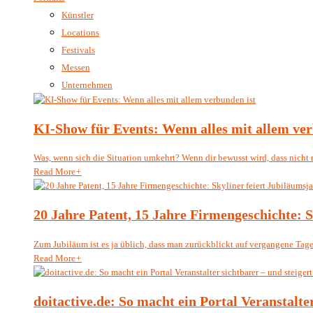
Künstler
Locations
Festivals
Messen
Unternehmen
KI-Show für Events: Wenn alles mit allem ver
Was, wenn sich die Situation umkehrt? Wenn dir bewusst wird, dass nicht 
Read More
+
20 Jahre Patent, 15 Jahre Firmengeschichte: 
Zum Jubiläum ist es ja üblich, dass man zurückblickt auf vergangene Tage 
Read More
+
doitactive.de: So macht ein Portal Veranstalte