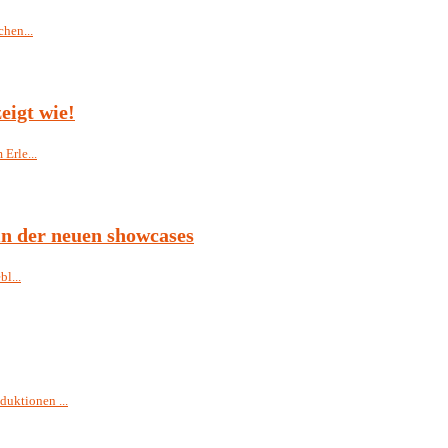
hen...
eigt wie!
Erle...
in der neuen showcases
l...
uktionen ...