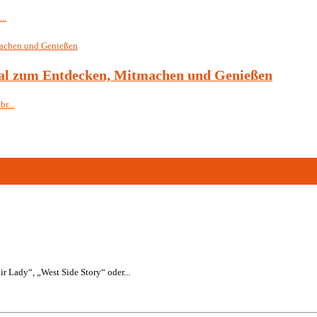
..
val zum Entdecken, Mitmachen und Genießen
r...
r Lady“, „West Side Story“ oder...