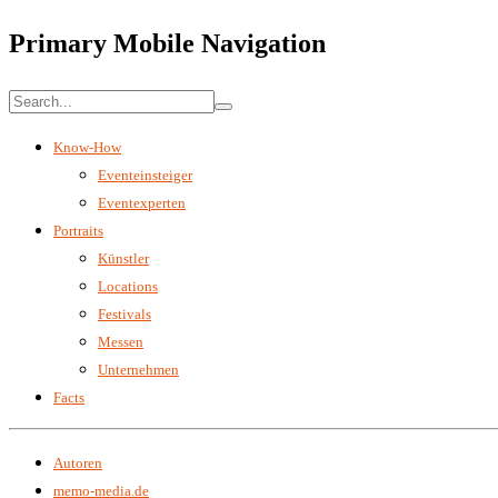
Primary Mobile Navigation
Know-How
Eventeinsteiger
Eventexperten
Portraits
Künstler
Locations
Festivals
Messen
Unternehmen
Facts
Autoren
memo-media.de