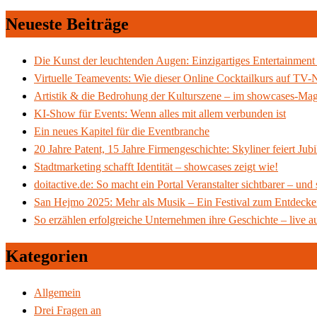
Neueste Beiträge
Die Kunst der leuchtenden Augen: Einzigartiges Entertainment 
Virtuelle Teamevents: Wie dieser Online Cocktailkurs auf TV-N
Artistik & die Bedrohung der Kulturszene – im showcases-Ma
KI-Show für Events: Wenn alles mit allem verbunden ist
Ein neues Kapitel für die Eventbranche
20 Jahre Patent, 15 Jahre Firmengeschichte: Skyliner feiert J
Stadtmarketing schafft Identität – showcases zeigt wie!
doitactive.de: So macht ein Portal Veranstalter sichtbarer – und
San Hejmo 2025: Mehr als Musik – Ein Festival zum Entdeck
So erzählen erfolgreiche Unternehmen ihre Geschichte – live a
Kategorien
Allgemein
Drei Fragen an