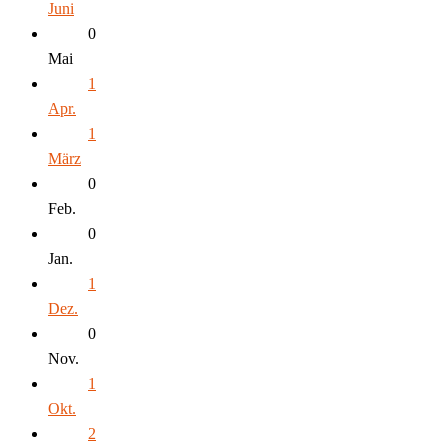
Juni
0
Mai
1
Apr.
1
März
0
Feb.
0
Jan.
1
Dez.
0
Nov.
1
Okt.
2