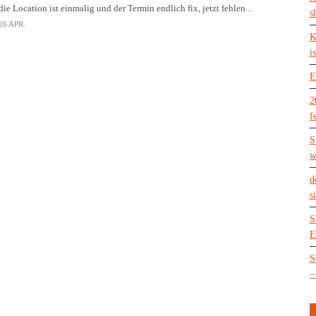
die Location ist einmalig und der Termin endlich fix, jetzt fehlen...
s
26 APR.
K
is
E
2
f
S
w
d
s
S
E
S
–