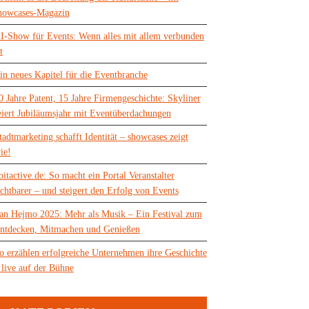
howcases-Magazin
I-Show für Events: Wenn alles mit allem verbunden
t
in neues Kapitel für die Eventbranche
0 Jahre Patent, 15 Jahre Firmengeschichte: Skyliner
eiert Jubiläumsjahr mit Eventüberdachungen
tadtmarketing schafft Identität – showcases zeigt
ie!
oitactive.de: So macht ein Portal Veranstalter
ichtbarer – und steigert den Erfolg von Events
an Hejmo 2025: Mehr als Musik – Ein Festival zum
ntdecken, Mitmachen und Genießen
o erzählen erfolgreiche Unternehmen ihre Geschichte
 live auf der Bühne