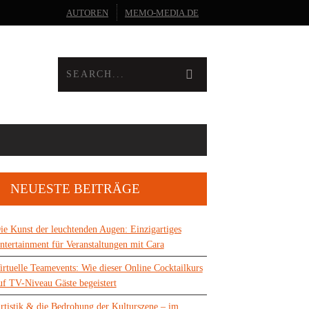
AUTOREN
MEMO-MEDIA.DE
NEUESTE BEITRÄGE
ie Kunst der leuchtenden Augen: Einzigartiges
ntertainment für Veranstaltungen mit Cara
irtuelle Teamevents: Wie dieser Online Cocktailkurs
uf TV-Niveau Gäste begeistert
rtistik & die Bedrohung der Kulturszene – im