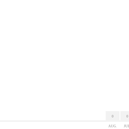
0
0
AUG.
JU