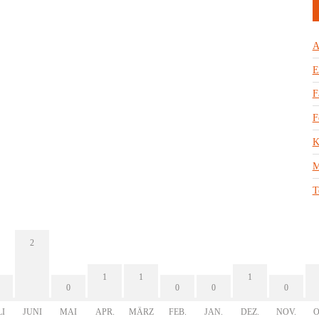
A
E
F
F
K
M
T
2
1
1
1
0
0
0
0
LI
JUNI
MAI
APR.
MÄRZ
FEB.
JAN.
DEZ.
NOV.
O