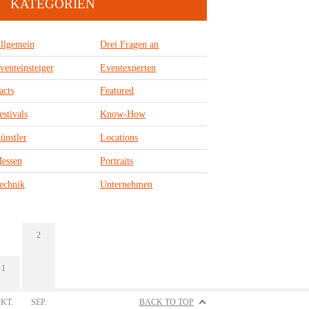
KATEGORIEN
llgemein
Drei Fragen an
venteinsteiger
Eventexperten
acts
Featured
estivals
Know-How
ünstler
Locations
essen
Portraits
echnik
Unternehmen
2
1
KT.
SEP.
BACK TO TOP