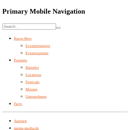
Primary Mobile Navigation
Know-How
Eventeinsteiger
Eventexperten
Portraits
Künstler
Locations
Festivals
Messen
Unternehmen
Facts
Autoren
memo-media.de