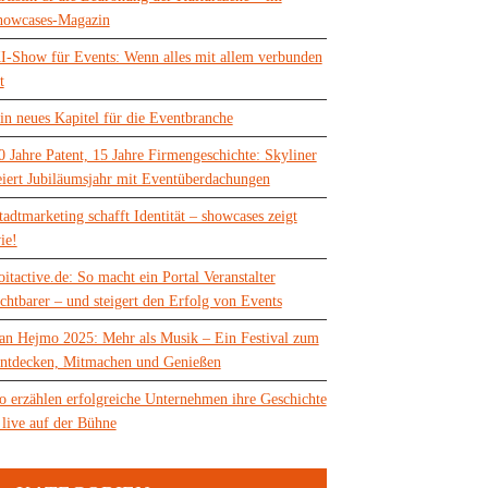
howcases-Magazin
I-Show für Events: Wenn alles mit allem verbunden
t
in neues Kapitel für die Eventbranche
0 Jahre Patent, 15 Jahre Firmengeschichte: Skyliner
eiert Jubiläumsjahr mit Eventüberdachungen
tadtmarketing schafft Identität – showcases zeigt
ie!
oitactive.de: So macht ein Portal Veranstalter
ichtbarer – und steigert den Erfolg von Events
an Hejmo 2025: Mehr als Musik – Ein Festival zum
ntdecken, Mitmachen und Genießen
o erzählen erfolgreiche Unternehmen ihre Geschichte
 live auf der Bühne