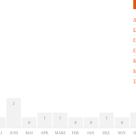
A
E
F
F
K
M
T
2
1
1
1
0
0
0
0
LI
JUNI
MAI
APR.
MÄRZ
FEB.
JAN.
DEZ.
NOV.
O