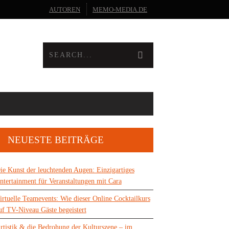
AUTOREN
MEMO-MEDIA.DE
NEUESTE BEITRÄGE
ie Kunst der leuchtenden Augen: Einzigartiges
ntertainment für Veranstaltungen mit Cara
irtuelle Teamevents: Wie dieser Online Cocktailkurs
uf TV-Niveau Gäste begeistert
rtistik & die Bedrohung der Kulturszene – im