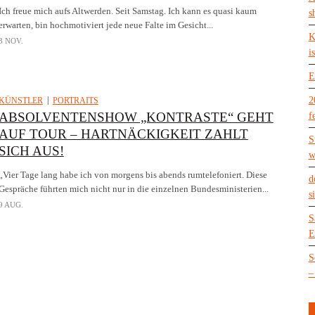
Ich freue mich aufs Altwerden. Seit Samstag. Ich kann es quasi kaum
s
erwarten, bin hochmotiviert jede neue Falte im Gesicht...
K
3 NOV.
is
E
2
KÜNSTLER
PORTRAITS
ABSOLVENTENSHOW „KONTRASTE“ GEHT
f
AUF TOUR – HARTNÄCKIGKEIT ZAHLT
S
SICH AUS!
w
„Vier Tage lang habe ich von morgens bis abends rumtelefoniert. Diese
d
Gespräche führten mich nicht nur in die einzelnen Bundesministerien...
s
9 AUG.
S
E
S
–