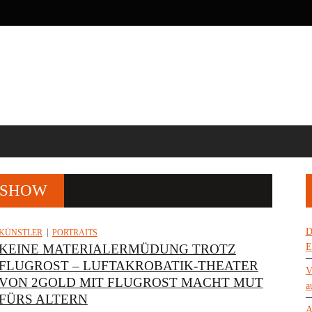
ÉSHOW
D
KÜNSTLER
PORTRAITS
KEINE MATERIALERMÜDUNG TROTZ
E
FLUGROST – LUFTAKROBATIK-THEATER
V
VON 2GOLD MIT FLUGROST MACHT MUT
a
FÜRS ALTERN
A