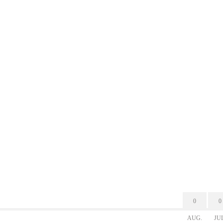
0
0
AUG.
JU