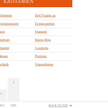
KATEGORIEN
llgemein
Drei Fragen an
venteinsteiger
Eventexperten
acts
Featured
estivals
Know-How
ünstler
Locations
essen
Portraits
echnik
Unternehmen
2
1
KT.
SEP.
BACK TO TOP