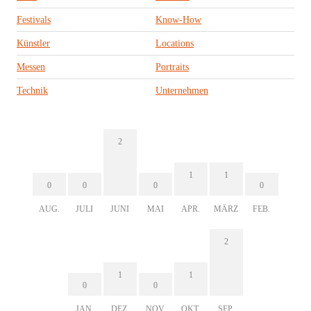
Festivals
Know-How
Künstler
Locations
Messen
Portraits
Technik
Unternehmen
2
1
1
0
0
0
0
AUG.
JULI
JUNI
MAI
APR.
MÄRZ
FEB.
2
1
1
0
0
JAN.
DEZ.
NOV.
OKT.
SEP.