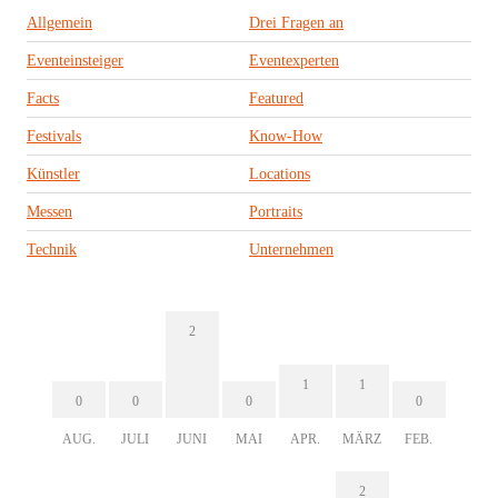
Allgemein
Drei Fragen an
Eventeinsteiger
Eventexperten
Facts
Featured
Festivals
Know-How
Künstler
Locations
Messen
Portraits
Technik
Unternehmen
2
1
1
0
0
0
0
AUG.
JULI
JUNI
MAI
APR.
MÄRZ
FEB.
2