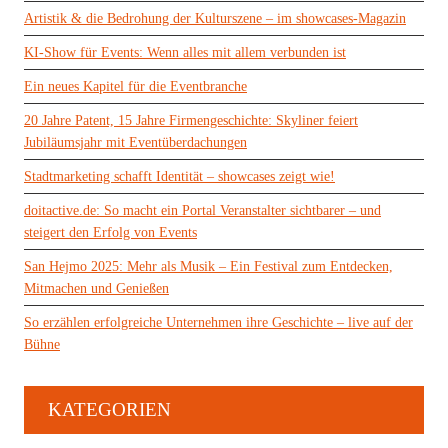
Artistik & die Bedrohung der Kulturszene – im showcases-Magazin
KI-Show für Events: Wenn alles mit allem verbunden ist
Ein neues Kapitel für die Eventbranche
20 Jahre Patent, 15 Jahre Firmengeschichte: Skyliner feiert
Jubiläumsjahr mit Eventüberdachungen
Stadtmarketing schafft Identität – showcases zeigt wie!
doitactive.de: So macht ein Portal Veranstalter sichtbarer – und
steigert den Erfolg von Events
San Hejmo 2025: Mehr als Musik – Ein Festival zum Entdecken,
Mitmachen und Genießen
So erzählen erfolgreiche Unternehmen ihre Geschichte – live auf der
Bühne
KATEGORIEN