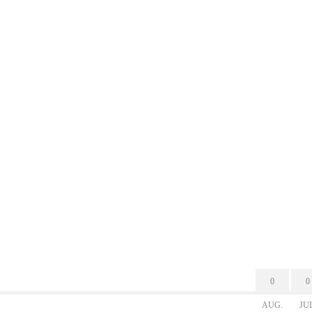
0
0
AUG.
JU