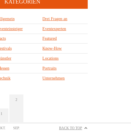
KATEGORIEN
llgemein
Drei Fragen an
venteinsteiger
Eventexperten
acts
Featured
estivals
Know-How
ünstler
Locations
essen
Portraits
echnik
Unternehmen
2
1
KT.
SEP.
BACK TO TOP