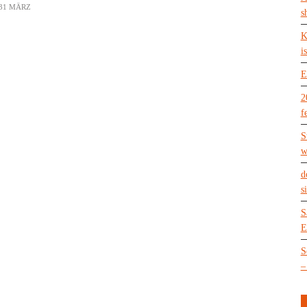
31 MÄRZ
s
K
is
E
2
f
S
w
d
s
S
E
S
–