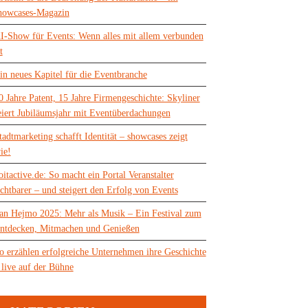
howcases-Magazin
I-Show für Events: Wenn alles mit allem verbunden
t
in neues Kapitel für die Eventbranche
0 Jahre Patent, 15 Jahre Firmengeschichte: Skyliner
eiert Jubiläumsjahr mit Eventüberdachungen
tadtmarketing schafft Identität – showcases zeigt
ie!
oitactive.de: So macht ein Portal Veranstalter
ichtbarer – und steigert den Erfolg von Events
an Hejmo 2025: Mehr als Musik – Ein Festival zum
ntdecken, Mitmachen und Genießen
o erzählen erfolgreiche Unternehmen ihre Geschichte
 live auf der Bühne