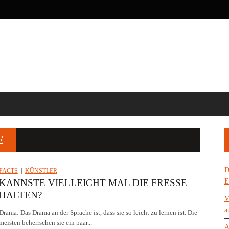
E
D
FACTS
KÜNSTLER
KANNSTE VIELLEICHT MAL DIE FRESSE
E
HALTEN?
V
a
Drama: Das Drama an der Sprache ist, dass sie so leicht zu lernen ist. Die
meisten beherrschen sie ein paar...
A