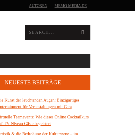
AUTOREN
MEMO-MEDIA.DE
NEUESTE BEITRÄGE
ie Kunst der leuchtenden Augen: Einzigartiges
ntertainment für Veranstaltungen mit Cara
irtuelle Teamevents: Wie dieser Online Cocktailkurs
uf TV-Niveau Gäste begeistert
rtistik & die Bedrohung der Kulturszene – im