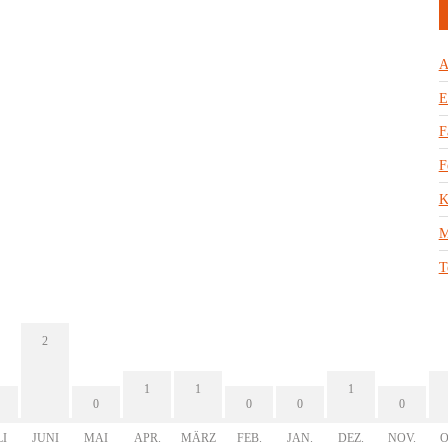
A
E
F
F
K
M
T
2
1
1
1
0
0
0
0
LI
JUNI
MAI
APR.
MÄRZ
FEB.
JAN.
DEZ.
NOV.
O