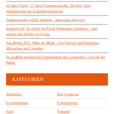
20 Jahre Patent, 15 Jahre Firmengeschichte: Skyliner feiert
Jubiläumsjahr mit Eventüberdachungen
Stadtmarketing schafft Identität – showcases zeigt wie!
doitactive.de: So macht ein Portal Veranstalter sichtbarer – und
steigert den Erfolg von Events
San Hejmo 2025: Mehr als Musik – Ein Festival zum Entdecken,
Mitmachen und Genießen
So erzählen erfolgreiche Unternehmen ihre Geschichte – live auf der
Bühne
KATEGORIEN
Allgemein
Drei Fragen an
Eventeinsteiger
Eventexperten
Facts
Featured