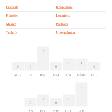
Festivals
Know-How
Künstler
Locations
Messen
Portraits
Technik
Unternehmen
2
1
1
0
0
0
0
AUG.
JULI
JUNI
MAI
APR.
MÄRZ
FEB.
2
1
1
0
0
JAN.
DEZ.
NOV.
OKT.
SEP.