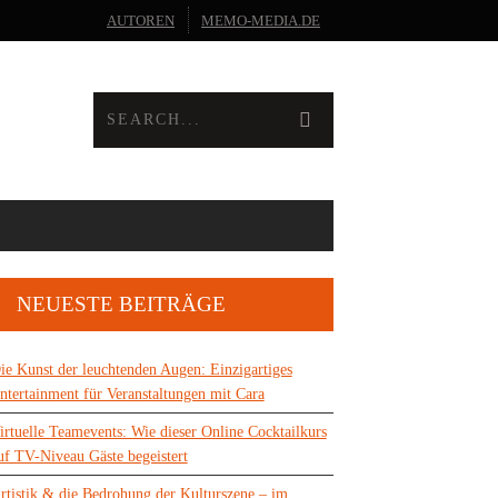
AUTOREN
MEMO-MEDIA.DE
NEUESTE BEITRÄGE
ie Kunst der leuchtenden Augen: Einzigartiges
ntertainment für Veranstaltungen mit Cara
irtuelle Teamevents: Wie dieser Online Cocktailkurs
uf TV-Niveau Gäste begeistert
rtistik & die Bedrohung der Kulturszene – im