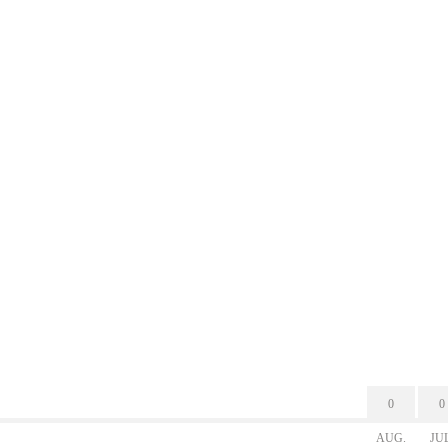
0
0
AUG.
JU