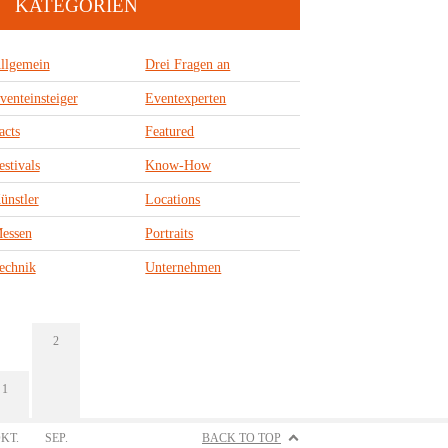
KATEGORIEN
llgemein
Drei Fragen an
venteinsteiger
Eventexperten
acts
Featured
estivals
Know-How
ünstler
Locations
essen
Portraits
echnik
Unternehmen
2
1
KT.
SEP.
BACK TO TOP