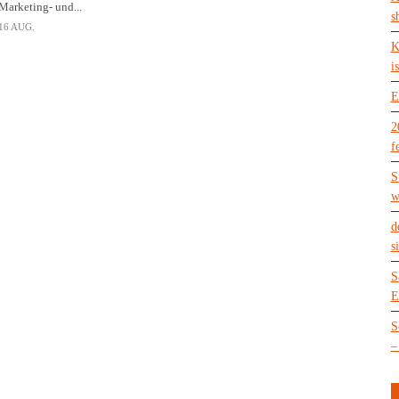
Marketing- und...
s
16 AUG.
K
is
E
2
f
S
w
d
s
S
E
S
–