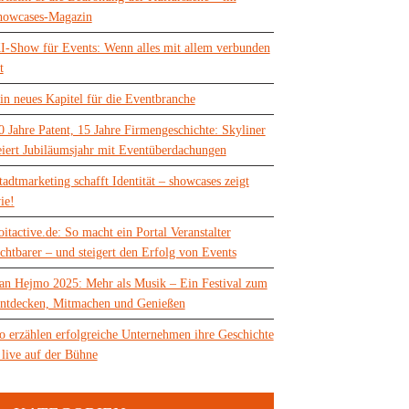
howcases-Magazin
I-Show für Events: Wenn alles mit allem verbunden
t
in neues Kapitel für die Eventbranche
0 Jahre Patent, 15 Jahre Firmengeschichte: Skyliner
eiert Jubiläumsjahr mit Eventüberdachungen
tadtmarketing schafft Identität – showcases zeigt
ie!
oitactive.de: So macht ein Portal Veranstalter
ichtbarer – und steigert den Erfolg von Events
an Hejmo 2025: Mehr als Musik – Ein Festival zum
ntdecken, Mitmachen und Genießen
o erzählen erfolgreiche Unternehmen ihre Geschichte
 live auf der Bühne