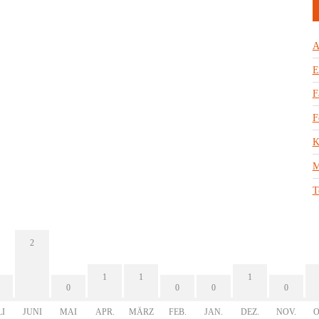
A
E
F
F
K
M
T
2
1
1
1
0
0
0
0
LI
JUNI
MAI
APR.
MÄRZ
FEB.
JAN.
DEZ.
NOV.
O