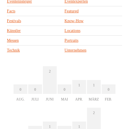
Eventeinsteiger
Eventexperten
Facts
Featured
Festivals
Know-How
Künstler
Locations
Messen
Portraits
Technik
Unternehmen
2
1
1
0
0
0
0
AUG.
JULI
JUNI
MAI
APR.
MÄRZ
FEB.
2
1
1