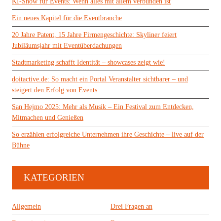
KI-Show für Events: Wenn alles mit allem verbunden ist
Ein neues Kapitel für die Eventbranche
20 Jahre Patent, 15 Jahre Firmengeschichte: Skyliner feiert
Jubiläumsjahr mit Eventüberdachungen
Stadtmarketing schafft Identität – showcases zeigt wie!
doitactive.de: So macht ein Portal Veranstalter sichtbarer – und
steigert den Erfolg von Events
San Hejmo 2025: Mehr als Musik – Ein Festival zum Entdecken,
Mitmachen und Genießen
So erzählen erfolgreiche Unternehmen ihre Geschichte – live auf der
Bühne
KATEGORIEN
Allgemein
Drei Fragen an