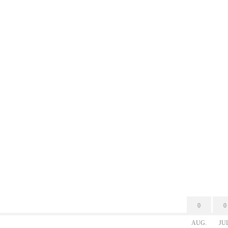
0
0
AUG.
JU