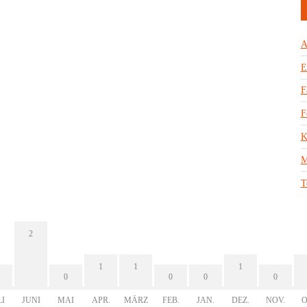
A
E
F
F
K
M
T
2
1
1
1
0
0
0
0
LI
JUNI
MAI
APR.
MÄRZ
FEB.
JAN.
DEZ.
NOV.
O