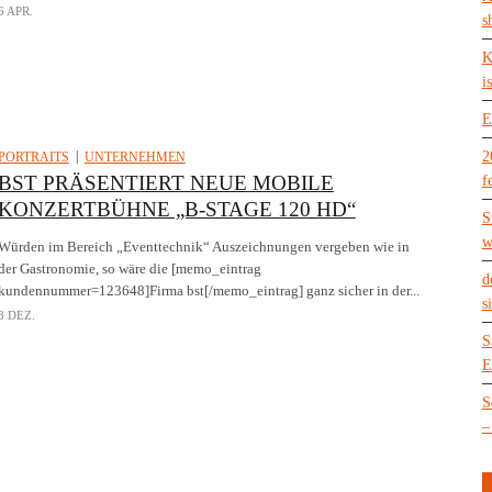
6 APR.
s
K
is
E
2
PORTRAITS
UNTERNEHMEN
BST PRÄSENTIERT NEUE MOBILE
f
KONZERTBÜHNE „B-STAGE 120 HD“
S
w
Würden im Bereich „Eventtechnik“ Auszeichnungen vergeben wie in
der Gastronomie, so wäre die [memo_eintrag
d
kundennummer=123648]Firma bst[/memo_eintrag] ganz sicher in der...
s
8 DEZ.
S
E
S
–