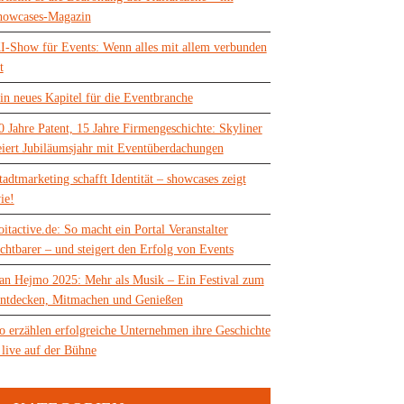
howcases-Magazin
I-Show für Events: Wenn alles mit allem verbunden
t
in neues Kapitel für die Eventbranche
0 Jahre Patent, 15 Jahre Firmengeschichte: Skyliner
eiert Jubiläumsjahr mit Eventüberdachungen
tadtmarketing schafft Identität – showcases zeigt
ie!
oitactive.de: So macht ein Portal Veranstalter
ichtbarer – und steigert den Erfolg von Events
an Hejmo 2025: Mehr als Musik – Ein Festival zum
ntdecken, Mitmachen und Genießen
o erzählen erfolgreiche Unternehmen ihre Geschichte
 live auf der Bühne