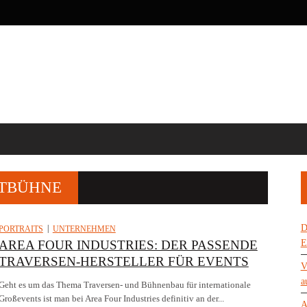
RTBÜHNE
D
PORTRAITS
UNTERNEHMEN
AREA FOUR INDUSTRIES: DER PASSENDE
E
TRAVERSEN-HERSTELLER FÜR EVENTS
V
a
Geht es um das Thema Traversen- und Bühnenbau für internationale
Großevents ist man bei Area Four Industries definitiv an der...
A