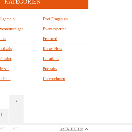
KATEGORIEN
llgemein
Drei Fragen an
venteinsteiger
Eventexperten
acts
Featured
estivals
Know-How
ünstler
Locations
essen
Portraits
echnik
Unternehmen
2
1
KT.
SEP.
BACK TO TOP