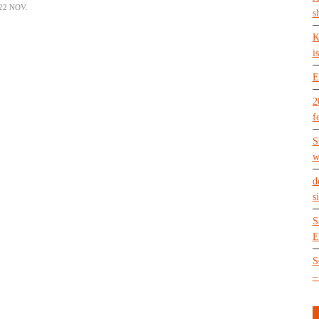
22 NOV.
s
K
is
E
2
f
S
w
d
s
S
E
S
–