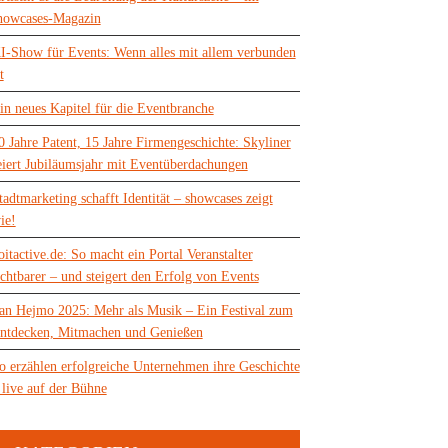
howcases-Magazin
I-Show für Events: Wenn alles mit allem verbunden
t
in neues Kapitel für die Eventbranche
0 Jahre Patent, 15 Jahre Firmengeschichte: Skyliner
eiert Jubiläumsjahr mit Eventüberdachungen
tadtmarketing schafft Identität – showcases zeigt
ie!
oitactive.de: So macht ein Portal Veranstalter
ichtbarer – und steigert den Erfolg von Events
an Hejmo 2025: Mehr als Musik – Ein Festival zum
ntdecken, Mitmachen und Genießen
o erzählen erfolgreiche Unternehmen ihre Geschichte
 live auf der Bühne