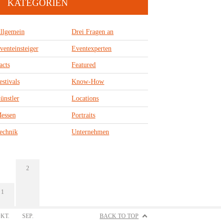
KATEGORIEN
llgemein
Drei Fragen an
venteinsteiger
Eventexperten
acts
Featured
estivals
Know-How
ünstler
Locations
essen
Portraits
echnik
Unternehmen
2
1
KT.
SEP.
BACK TO TOP