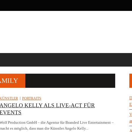
AMILY
D
KÜNSTLER
PORTRAITS
ANGELO KELLY ALS LIVE-ACT FÜR
E
EVENTS
V
a
Wolf Production GmbH – die Agentur für Branded Live Entertainment –
macht es möglich, dass man die Künstler Angelo Kelly...
A