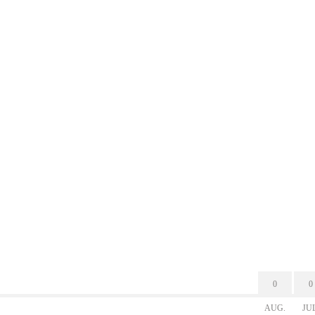
0
0
AUG.
JU