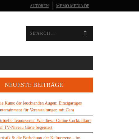
AUTOREN
MEMO-MEDIA.DE
NEUESTE BEITRÄGE
ie Kunst der leuchtenden Augen: Einzigartiges
ntertainment für Veranstaltungen mit Cara
irtuelle Teamevents: Wie dieser Online Cocktailkurs
uf TV-Niveau Gäste begeistert
rtistik & die Bedrohung der Kulturszene – im