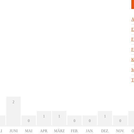
A
E
F
F
K
M
T
2
1
1
1
0
0
0
0
LI
JUNI
MAI
APR.
MÄRZ
FEB.
JAN.
DEZ.
NOV.
O