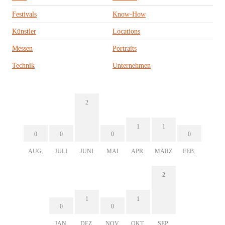
Festivals
Know-How
Künstler
Locations
Messen
Portraits
Technik
Unternehmen
2
1
1
0
0
0
0
AUG.
JULI
JUNI
MAI
APR.
MÄRZ
FEB.
2
1
1
0
0
JAN.
DEZ.
NOV.
OKT.
SEP.