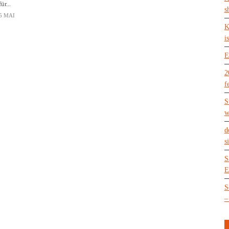
für...
s
5 MAI
K
is
E
2
f
S
w
d
s
S
E
S
–