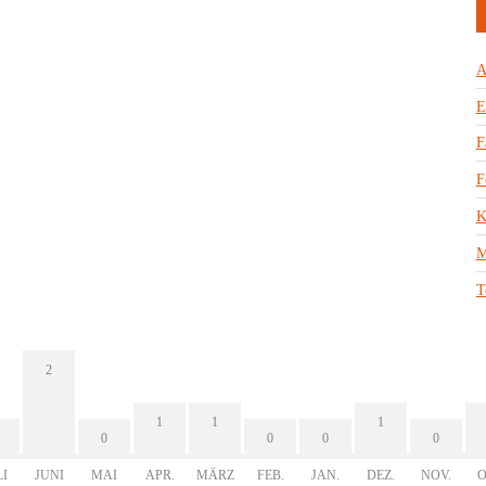
A
E
F
F
K
M
T
2
1
1
1
0
0
0
0
LI
JUNI
MAI
APR.
MÄRZ
FEB.
JAN.
DEZ.
NOV.
O