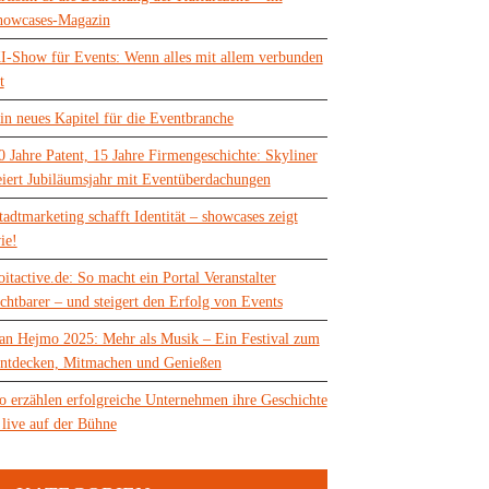
howcases-Magazin
I-Show für Events: Wenn alles mit allem verbunden
t
in neues Kapitel für die Eventbranche
0 Jahre Patent, 15 Jahre Firmengeschichte: Skyliner
eiert Jubiläumsjahr mit Eventüberdachungen
tadtmarketing schafft Identität – showcases zeigt
ie!
oitactive.de: So macht ein Portal Veranstalter
ichtbarer – und steigert den Erfolg von Events
an Hejmo 2025: Mehr als Musik – Ein Festival zum
ntdecken, Mitmachen und Genießen
o erzählen erfolgreiche Unternehmen ihre Geschichte
 live auf der Bühne