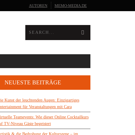
AUTOREN
MEMO-MEDIA.DE
NEUESTE BEITRÄGE
ie Kunst der leuchtenden Augen: Einzigartiges
ntertainment für Veranstaltungen mit Cara
irtuelle Teamevents: Wie dieser Online Cocktailkurs
uf TV-Niveau Gäste begeistert
rtistik & die Bedrohung der Kulturszene – im