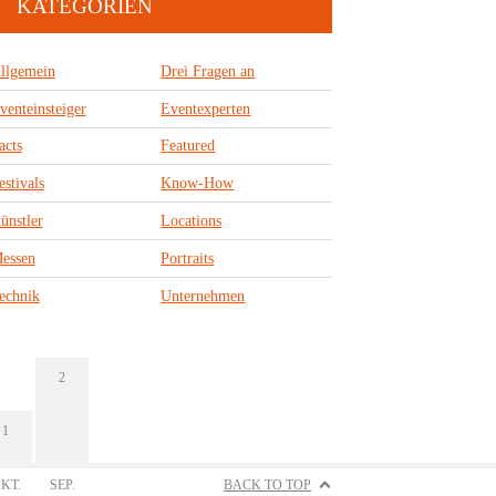
KATEGORIEN
llgemein
Drei Fragen an
venteinsteiger
Eventexperten
acts
Featured
estivals
Know-How
ünstler
Locations
essen
Portraits
echnik
Unternehmen
2
1
KT.
SEP.
BACK TO TOP