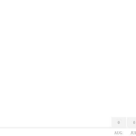
0
0
AUG.
JU