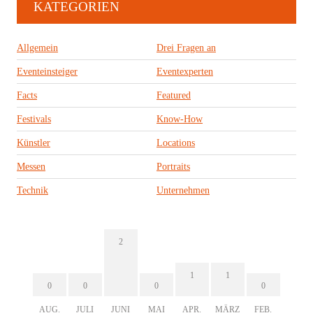
KATEGORIEN
Allgemein
Drei Fragen an
Eventeinsteiger
Eventexperten
Facts
Featured
Festivals
Know-How
Künstler
Locations
Messen
Portraits
Technik
Unternehmen
2
1
1
0
0
0
0
AUG.
JULI
JUNI
MAI
APR.
MÄRZ
FEB.