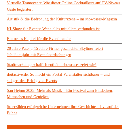
Virtuelle Teamevents: Wie dieser Online Cocktailkurs auf TV-Niveau
Gäste begeistert
Artistik & die Bedrohung der Kulturszene – im showcases-Magazin
KI-Show für Events: Wenn alles mit allem verbunden ist
Ein neues Kapitel für die Eventbranche
20 Jahre Patent, 15 Jahre Firmengeschichte: Skyliner feiert
Jubiläumsjahr mit Eventüberdachungen
Stadtmarketing schafft Identität – showcases zeigt wie!
doitactive.de: So macht ein Portal Veranstalter sichtbarer – und
steigert den Erfolg von Events
San Hejmo 2025: Mehr als Musik – Ein Festival zum Entdecken,
Mitmachen und Genießen
So erzählen erfolgreiche Unternehmen ihre Geschichte – live auf der
Bühne