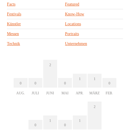
Facts
Featured
Festivals
Know-How
Künstler
Locations
Messen
Portraits
Technik
Unternehmen
2
1
1
0
0
0
0
AUG.
JULI
JUNI
MAI
APR.
MÄRZ
FEB.
2
1
1
0
0