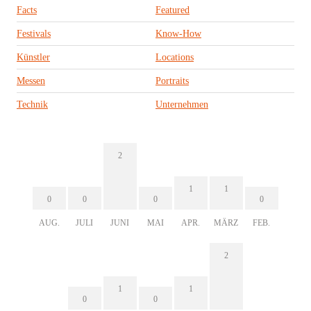
Facts
Featured
Festivals
Know-How
Künstler
Locations
Messen
Portraits
Technik
Unternehmen
2
1
1
0
0
0
0
AUG.
JULI
JUNI
MAI
APR.
MÄRZ
FEB.
2
1
1
0
0