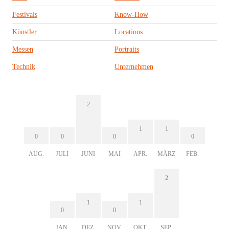
Festivals
Know-How
Künstler
Locations
Messen
Portraits
Technik
Unternehmen
2
1
1
0
0
0
0
AUG.
JULI
JUNI
MAI
APR.
MÄRZ
FEB.
2
1
1
0
0
JAN.
DEZ.
NOV.
OKT.
SEP.