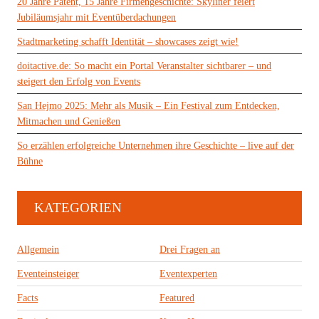
20 Jahre Patent, 15 Jahre Firmengeschichte: Skyliner feiert
Jubiläumsjahr mit Eventüberdachungen
Stadtmarketing schafft Identität – showcases zeigt wie!
doitactive.de: So macht ein Portal Veranstalter sichtbarer – und
steigert den Erfolg von Events
San Hejmo 2025: Mehr als Musik – Ein Festival zum Entdecken,
Mitmachen und Genießen
So erzählen erfolgreiche Unternehmen ihre Geschichte – live auf der
Bühne
KATEGORIEN
Allgemein
Drei Fragen an
Eventeinsteiger
Eventexperten
Facts
Featured