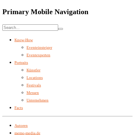
Primary Mobile Navigation
Know-How
Eventeinsteiger
Eventexperten
Portraits
Künstler
Locations
Festivals
Messen
Unternehmen
Facts
Autoren
memo-media.de