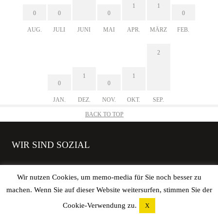
1
1
0
0
0
0
AUG.
JULI
JUNI
MAI
APR.
MÄRZ
FEB.
2
1
1
0
0
JAN.
DEZ.
NOV.
OKT.
SEP.
BACK TO TOP
WIR SIND SOZIAL
Wir nutzen Cookies, um memo-media für Sie noch besser zu
machen. Wenn Sie auf dieser Website weitersurfen, stimmen Sie der
Copyright © 2026 elbgoods GmbH | All rights reserved. |
Impressum
|
Cookie-Verwendung zu.
X
Datenschutz