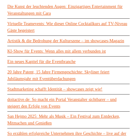
Die Kunst der leuchtenden Augen: Einzigartiges Entertainment für
Veranstaltungen mit Cara
Virtuelle Teamevents: Wie dieser Online Cocktailkurs auf TV-Niveau
Gäste begeistert
Artistik & die Bedrohung der Kulturszene – im showcases-Magazin
KI-Show für Events: Wenn alles mit allem verbunden ist
Ein neues Kapitel für die Eventbranche
20 Jahre Patent, 15 Jahre Firmengeschichte: Skyliner feiert
Jubiläumsjahr mit Eventüberdachungen
Stadtmarketing schafft Identität – showcases zeigt wie!
doitactive.de: So macht ein Portal Veranstalter sichtbarer – und
steigert den Erfolg von Events
San Hejmo 2025: Mehr als Musik – Ein Festival zum Entdecken,
Mitmachen und Genießen
So erzählen erfolgreiche Unternehmen ihre Geschichte – live auf der