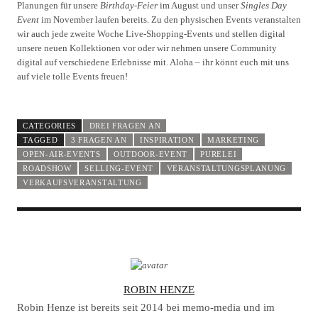
Planungen für unsere
Birthday-Feier
im August und unser
Singles Day
Event
im November laufen bereits. Zu den physischen Events veranstalten
wir auch jede zweite Woche Live-Shopping-Events und stellen digital
unsere neuen Kollektionen vor oder wir nehmen unsere Community
digital auf verschiedene Erlebnisse mit. Aloha – ihr könnt euch mit uns
auf viele tolle Events freuen!
CATEGORIES
DREI FRAGEN AN
TAGGED
3 FRAGEN AN
INSPIRATION
MARKETING
OPEN-AIR-EVENTS
OUTDOOR-EVENT
PURELEI
ROADSHOW
SELLING-EVENT
VERANSTALTUNGSPLANUNG
VERKAUFSVERANSTALTUNG
A
ROBIN HENZE
U
Robin Henze ist bereits seit 2014 bei memo-media und im