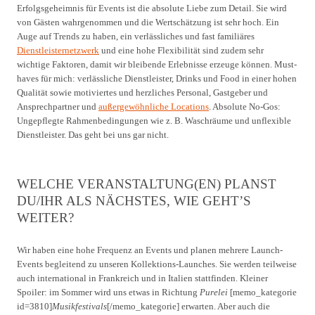
Erfolgsgeheimnis für Events ist die absolute Liebe zum Detail. Sie wird
von Gästen wahrgenommen und die Wertschätzung ist sehr hoch. Ein
Auge auf Trends zu haben, ein verlässliches und fast familiäres
Dienstleisternetzwerk
und eine hohe Flexibilität sind zudem sehr
wichtige Faktoren, damit wir bleibende Erlebnisse erzeuge können. Must-
haves für mich: verlässliche Dienstleister, Drinks und Food in einer hohen
Qualität sowie motiviertes und herzliches Personal, Gastgeber und
Ansprechpartner und
außergewöhnliche Locations
. Absolute No-Gos:
Ungepflegte Rahmenbedingungen wie z. B. Waschräume und unflexible
Dienstleister. Das geht bei uns gar nicht.
WELCHE VERANSTALTUNG(EN) PLANST
DU/IHR ALS NÄCHSTES, WIE GEHT’S
WEITER?
Wir haben eine hohe Frequenz an Events und planen mehrere Launch-
Events begleitend zu unseren Kollektions-Launches. Sie werden teilweise
auch international in Frankreich und in Italien stattfinden. Kleiner
Spoiler: im Sommer wird uns etwas in Richtung
Purelei
[memo_kategorie
id=3810]
Musikfestivals
[/memo_kategorie] erwarten. Aber auch die