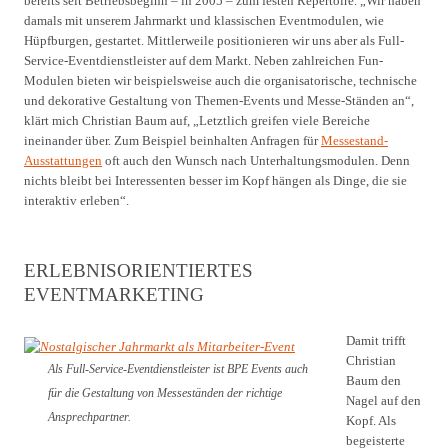
bereits seit Betriebsbeginn – in 2005 – zum festen Repertoire. „Wir haben
damals mit unserem Jahrmarkt und klassischen Eventmodulen, wie
Hüpfburgen, gestartet. Mittlerweile positionieren wir uns aber als Full-
Service-Eventdienstleister auf dem Markt. Neben zahlreichen Fun-
Modulen bieten wir beispielsweise auch die organisatorische, technische
und dekorative Gestaltung von Themen-Events und Messe-Ständen an“,
klärt mich Christian Baum auf, „Letztlich greifen viele Bereiche
ineinander über. Zum Beispiel beinhalten Anfragen für
Messestand-
Ausstattungen
oft auch den Wunsch nach Unterhaltungsmodulen. Denn
nichts bleibt bei Interessenten besser im Kopf hängen als Dinge, die sie
interaktiv erleben“.
ERLEBNISORIENTIERTES
EVENTMARKETING
Damit trifft
Christian
Als Full-Service-Eventdienstleister ist BPE Events auch
Baum den
für die Gestaltung von Messeständen der richtige
Nagel auf den
Ansprechpartner.
Kopf. Als
begeisterte