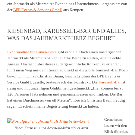
ein Jahrmarkt als Mitarbeiter-Event eines Unternehmens – organisiert von
der
BPE Events & Services GmbH
aus Kempen.
RIESENRAD, KARUSSELL-BAR UND ALLES,
WAS DAS JAHRMARKT-HERZ BEGEHRT
Eventmodule für Firmen-Feste
gibt es viele. Doch einen nostalgischen
Jahrmarkt als Mitarbeiter-Event auf die Beine zu stellen, ist eine echte
Ansage. Um mehr über dieses außergewöhnliche Konzept zu erfahren,
führt mein Weg aus dem Riesenrad direkt in die große Karussell-Bar. Noch
bevor ich mich zu Christian Baum, Geschäftsführer der BPE Events &
Service GmbH, geselle, bestaune ich das Konstrukt: Die
Karussell-Bar
ist
riesig und mit unzähligen Glühbirnen geschmückt. „Hier können bis zu
120 Personen Platz nehmen und gemeinsam essen und trinken. Die Bar
hat einen Durchmesser von elf Metern“, höre ich Christian Baum freudig
sagen. Er scheint meine Begeisterung bemerkt zu haben.
Gemeinsam
lassen wir den
Neben Karussells und Action-Modulen gibt es auch
Blick über das