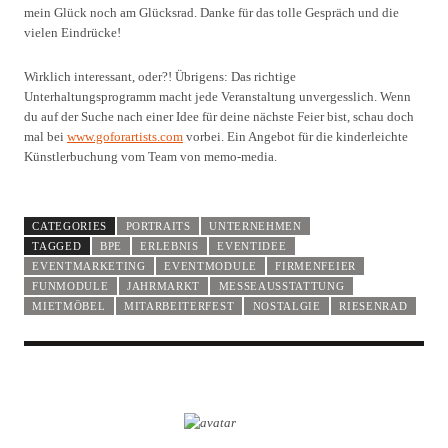
mein Glück noch am Glücksrad. Danke für das tolle Gespräch und die
vielen Eindrücke!
Wirklich interessant, oder?! Übrigens: Das richtige
Unterhaltungsprogramm macht jede Veranstaltung unvergesslich. Wenn
du auf der Suche nach einer Idee für deine nächste Feier bist, schau doch
mal bei
www.goforartists.com
vorbei. Ein Angebot für die kinderleichte
Künstlerbuchung vom Team von memo-media.
CATEGORIES
PORTRAITS
UNTERNEHMEN
TAGGED
BPE
ERLEBNIS
EVENTIDEE
EVENTMARKETING
EVENTMODULE
FIRMENFEIER
FUNMODULE
JAHRMARKT
MESSEAUSSTATTUNG
MIETMÖBEL
MITARBEITERFEST
NOSTALGIE
RIESENRAD