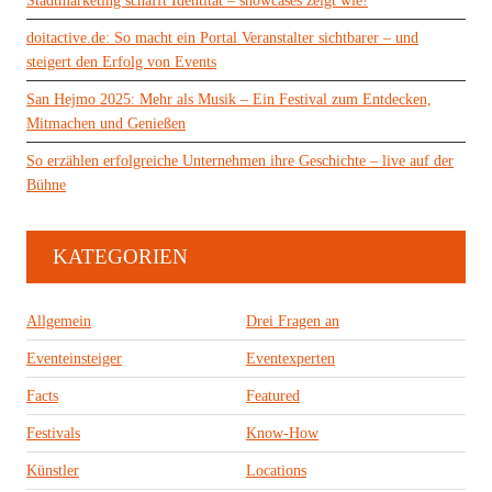
Stadtmarketing schafft Identität – showcases zeigt wie!
doitactive.de: So macht ein Portal Veranstalter sichtbarer – und
steigert den Erfolg von Events
San Hejmo 2025: Mehr als Musik – Ein Festival zum Entdecken,
Mitmachen und Genießen
So erzählen erfolgreiche Unternehmen ihre Geschichte – live auf der
Bühne
KATEGORIEN
Allgemein
Drei Fragen an
Eventeinsteiger
Eventexperten
Facts
Featured
Festivals
Know-How
Künstler
Locations