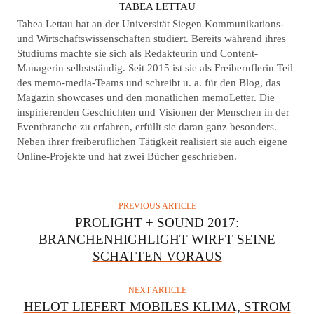
A
TABEA LETTAU
U
Tabea Lettau hat an der Universität Siegen Kommunikations-
T
und Wirtschaftswissenschaften studiert. Bereits während ihres
Studiums machte sie sich als Redakteurin und Content-
H
Managerin selbstständig. Seit 2015 ist sie als Freiberuflerin Teil
O
des memo-media-Teams und schreibt u. a. für den Blog, das
R
Magazin showcases und den monatlichen memoLetter. Die
inspirierenden Geschichten und Visionen der Menschen in der
Eventbranche zu erfahren, erfüllt sie daran ganz besonders.
Neben ihrer freiberuflichen Tätigkeit realisiert sie auch eigene
Online-Projekte und hat zwei Bücher geschrieben.
PREVIOUS ARTICLE
PROLIGHT + SOUND 2017:
BRANCHENHIGHLIGHT WIRFT SEINE
SCHATTEN VORAUS
NEXT ARTICLE
HELOT LIEFERT MOBILES KLIMA, STROM