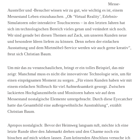
Messe-
Aussteller und -Besucher wissen wir zu gut, wie wichtig es ist, einem
Messestand Leben einzuhauchen. „Ob ‘Virtual Reality’, Erlebnis-
Simulatoren oder interaktive Touchscreens – in den letzten Jahren hat
sich im technologischen Bereich vieles getan und verändert sich noch.
Wir sind gerade bei diesen Themen auf Zack, um unseren Kunden neue
und besondere Ideen liefern zu können. Denn neben der einfachen
Ausstattung und dem Mietmöbel-Service werden wir auch gerne kreativ“,
freut sich Christian Baum.
Um mir das zu veranschaulichen, bringt er ein tolles Beispiel, das mir
zeigt: Manchmal muss es nicht die innovativste Technologie sein, um für
einen einprägsamen Moment zu sorgen. „Für einen Kunden haben wir mit
einem einfachen Stilbruch für viel Aufmerksamkeit gesorgt. Zwischen
lackierten Hochglanzmöbeln und Monitoren haben wir auf dem
Messestand nostalgische Elemente untergebracht. Durch diese Eyecatcher
hatte das Gesamtbild eine außergewöhnliche Ausstrahlung“, erzählt
Christian Baum.
Apropos nostalgisch: Bevor der Heimweg langsam ruft, möchte ich eine
letzte Runde über den Jahrmarkt drehen und den Charme noch ein
bisschen auf mich wirken lassen. Zum krönenden Abschluss versuche ich