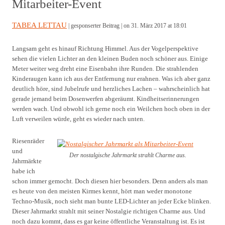
Mitarbeiter-Event
TABEA LETTAU
| gesponserter Beitrag |
on 31. März 2017 at 18:01
Langsam geht es hinauf Richtung Himmel. Aus der Vogelperspektive
sehen die vielen Lichter an den kleinen Buden noch schöner aus. Einige
Meter weiter weg dreht eine Eisenbahn ihre Runden. Die strahlenden
Kinderaugen kann ich aus der Entfernung nur erahnen. Was ich aber ganz
deutlich höre, sind Jubelrufe und herzliches Lachen – wahrscheinlich hat
gerade jemand beim Dosenwerfen abgeräumt. Kindheitserinnerungen
werden wach. Und obwohl ich gerne noch ein Weilchen hoch oben in der
Luft verweilen würde, geht es wieder nach unten.
Riesenräder
und
Der nostalgische Jahrmarkt strahlt Charme aus.
Jahrmärkte
habe ich
schon immer gemocht. Doch diesen hier besonders. Denn anders als man
es heute von den meisten Kirmes kennt, hört man weder monotone
Techno-Musik, noch sieht man bunte LED-Lichter an jeder Ecke blinken.
Dieser Jahrmarkt strahlt mit seiner Nostalgie richtigen Charme aus. Und
noch dazu kommt, dass es gar keine öffentliche Veranstaltung ist. Es ist