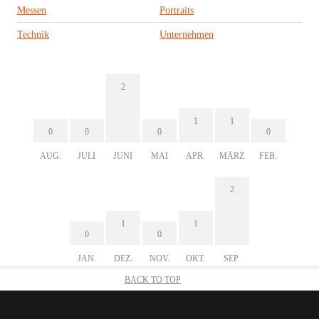
Messen
Portraits
Technik
Unternehmen
2
1
1
0
0
0
0
AUG.
JULI
JUNI
MAI
APR.
MÄRZ
FEB.
2
1
1
0
0
JAN.
DEZ.
NOV.
OKT.
SEP.
BACK TO TOP