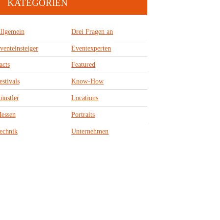
KATEGORIEN
llgemein
Drei Fragen an
venteinsteiger
Eventexperten
acts
Featured
estivals
Know-How
ünstler
Locations
essen
Portraits
echnik
Unternehmen