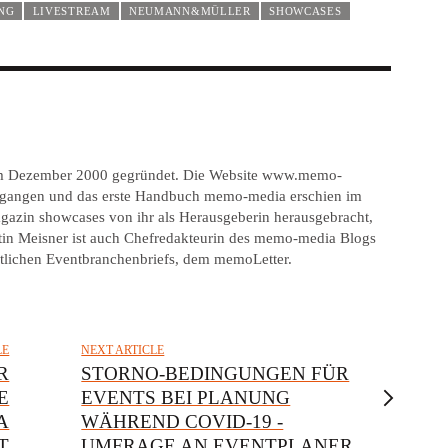
NG
LIVESTREAM
NEUMANN&MÜLLER
SHOWCASES
im Dezember 2000 gegründet. Die Website www.memo-
gegangen und das erste Handbuch memo-media erschien im
gazin showcases von ihr als Herausgeberin herausgebracht,
tin Meisner ist auch Chefredakteurin des memo-media Blogs
tlichen Eventbranchenbriefs, dem memoLetter.
LE
NEXT ARTICLE
R
STORNO-BEDINGUNGEN FÜR
E
EVENTS BEI PLANUNG
A
WÄHREND COVID-19 -
T
UMFRAGE AN EVENTPLANER