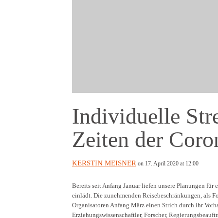
Individuelle St
Zeiten der Coro
KERSTIN MEISNER
on 17. April 2020 at 12:00
Bereits seit Anfang Januar liefen unsere Planungen für
einlädt. Die zunehmenden Reisebeschränkungen, als Fo
Organisatoren Anfang März einen Strich durch ihr Vorh
Erziehungswissenschaftler, Forscher, Regierungsbeauftr