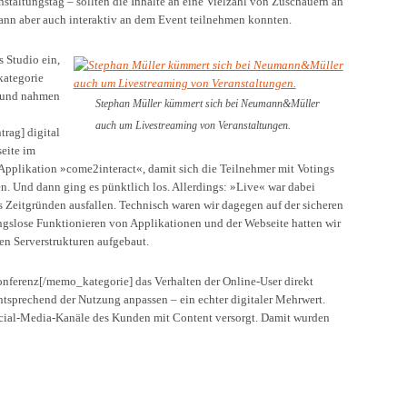
taltungstag – sollten die Inhalte an eine Vielzahl von Zuschauern an
dann aber auch interaktiv an dem Event teilnehmen konnten.
 Studio ein,
kategorie
 und nahmen
Stephan Müller kümmert sich bei Neumann&Müller
auch um Livestreaming von Veranstaltungen.
ag] digital
eite im
Applikation »come2interact«, damit sich die Teilnehmer mit Votings
n. Und dann ging es pünktlich los. Allerdings: »Live« war dabei
 Zeitgründen ausfallen. Technisch waren wir dagegen auf der sicheren
ungslose Funktionieren von Applikationen und der Webseite hatten wir
en Serverstrukturen aufgebaut.
ferenz[/memo_kategorie] das Verhalten der Online-User direkt
ntsprechend der Nutzung anpassen – ein echter digitaler Mehrwert.
cial-Media-Kanäle des Kunden mit Content versorgt. Damit wurden