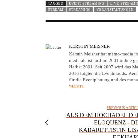
TAGGED
EVENT-STREAMING
LIVE-STREAMI
STREAM
STREAMING
VERANSTALTUNGEN
A
KERSTIN MEISNER
U
Kerstin Meisner hat memo-media 
T
media.de ist im Juni 2001 online 
Herbst 2001. Seit 2007 wird das Ma
H
2016 folgten die Eventmoods. Kers
O
für die Eventplanung und des mona
R
WEBSITE
PREVIOUS ARTIC
AUS DEM HOCHADEL DE
ELOQUENZ - DI
KABARETTISTIN LIS
ECKHAR