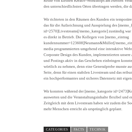
Reihe von kleinen Kreativ-Workshops am zweiten Verans
den unterschiedlichsten Orten übertragen werden, die 
Wir richteten in den Räumen des Kunden ein temporäres
das für die Aufzeichnung und Ausspielung des [memo_
id=2570]Livestreams[/memo_kategorie] zuständig war
es direkt in Betrieb. Die Kollegen von [memo_eintrag
kundennummer=123608]Neumann&Müller[/memo_eintr
media programmierten umgehend eine interaktive Webs
Corporate Design des Kunden, implementierten unsere 
und Postings aktiv in das Geschehen einbringen konnte
wörtlich zu nehmen, denn eine Generalprobe musste aus
Seite, denn für einen stabilen Livestream und das reib
ein hochperformantes und sicheres Datennetz mit eigen
Wir konnten während der [memo_kategorie id=2473]Kon
auswerten und die Veranstaltungsinhalte flexibel und e
Zeitgleich mit dem Livestream haben wir zudem die So
mehr Menschen erreicht als ursprünglich geplant.
CATEGORIES
FACTS
TECHNIK