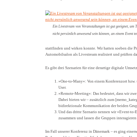
Ein Livestream von Veranstaltungen ist gut geeignet, um T
nicht persönlich anwesend sein können, an einem Event te
stattfinden und wirken konnte. Wir hatten soeben die
Automobilsalon als Livestream realisiert und prüften da
Es gibt drei Szenarien für eine derartige digitale Umset
»One-to-Many«: Von einem Konferenzort bzw. »
User.
»Remote-Meeting«: Das bedeutet, dass wir zwe
Dabei bieten wir – zusätzlich zum [memo_kate
bidirektionale Kommunikation der beiden Gru
Und das dritte Szenario nennen wir »Event-to-Ev
zusammen und lassen die Gruppen interagieren –
Im Fall unserer Konferenz in Dänemark – es ging einers