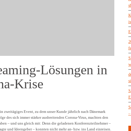
s
K
is
E
2
f
S
reaming-Lösungen in
w
d
na-Krise
s
S
E
S
 ein zweitägiges Event, zu dem unser Kunde jährlich nach Dänemark
–
lge des sich immer stärker ausbreitenden Corona-Virus, machten den
aben – und uns gleich mit: Denn die geladenen Konferenzteilnehmer –
agte und Ideengeber – konnten nicht mehr an- bzw. ins Land einreisen.