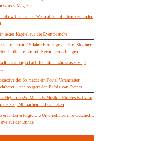
howcases-Magazin
I-Show für Events: Wenn alles mit allem verbunden
t
in neues Kapitel für die Eventbranche
0 Jahre Patent, 15 Jahre Firmengeschichte: Skyliner
eiert Jubiläumsjahr mit Eventüberdachungen
tadtmarketing schafft Identität – showcases zeigt
ie!
oitactive.de: So macht ein Portal Veranstalter
ichtbarer – und steigert den Erfolg von Events
an Hejmo 2025: Mehr als Musik – Ein Festival zum
ntdecken, Mitmachen und Genießen
o erzählen erfolgreiche Unternehmen ihre Geschichte
 live auf der Bühne