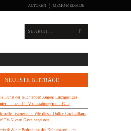
AUTOREN
MEMO-MEDIA.DE
NEUESTE BEITRÄGE
ie Kunst der leuchtenden Augen: Einzigartiges
ntertainment für Veranstaltungen mit Cara
irtuelle Teamevents: Wie dieser Online Cocktailkurs
uf TV-Niveau Gäste begeistert
rtistik & die Bedrohung der Kulturszene – im