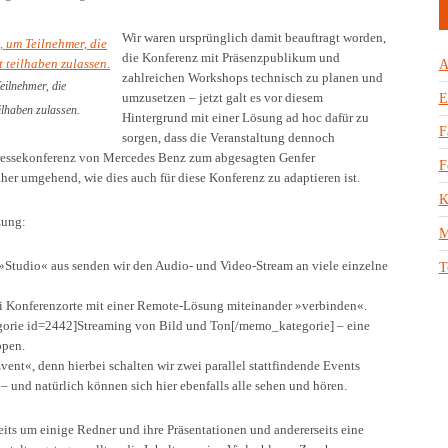
Wir waren ursprünglich damit beauftragt worden,
die Konferenz mit Präsenzpublikum und
A
zahlreichen Workshops technisch zu planen und
eilnehmer, die
umzusetzen – jetzt galt es vor diesem
E
ilhaben zulassen.
Hintergrund mit einer Lösung ad hoc dafür zu
F
sorgen, dass die Veranstaltung dennoch
 Pressekonferenz von Mercedes Benz zum abgesagten Genfer
F
her umgehend, wie dies auch für diese Konferenz zu adaptieren ist.
K
zung:
M
Studio« aus senden wir den Audio- und Video-Stream an viele einzelne
T
i Konferenzorte mit einer Remote-Lösung miteinander »verbinden«.
gorie id=2442]Streaming von Bild und Ton[/memo_kategorie] – eine
ppen.
ent«, denn hierbei schalten wir zwei parallel stattfindende Events
 und natürlich können sich hier ebenfalls alle sehen und hören.
eits um einige Redner und ihre Präsentationen und andererseits eine