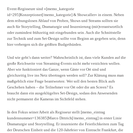
Event-Regisseure sind »[memo_kategorie
id=295]Konzeptioner[/memo_kategorie] & Showcaller« in einem. Neben
dem reibungslosen Ablauf von Proben, Shows und Streams sollten sie
auch für Storytelling, Dramaturgie und Inszenierung (mit)verantwortlich
oder zumindest frühzeitig mit eingebunden sein. Auch die Schnittstelle
zur Technik und zum Set-Design sollte von Beginn an gegeben sein, denn
hier verbergen sich die größten Budgethürden.
Und wie geht’s dann weiter? Wahrscheinlich ist, dass viele Kunden auf die
große Reichweite von Streaming-Events nicht mehr verzichten wollen.
Aber wie funktioniert das Ganze, wenn Gäste vor Ort sind und
gleichzeitig live ins Netz übertragen werden soll? Zur Klärung muss man
maßgeblich eine Frage beantworten: Wer soll den besten Blick aufs
Geschehen haben – die Teilnehmer vor Ort oder die am Screen? Es
braucht dann ein ausgeklügeltes Set-Design, sodass den Anwesenden
nicht permanent die Kameras im Sichtfeld stehen.
In den Fokus seiner Arbeit als Regisseur stellt [memo_eintrag
kundennummer=136385]Marco Dittrich[/memo_eintrag] in erster Linie
Dramaturgie und Storytelling. Er inszenierte die Feierlichkeiten zum Tag
der Deutschen Einheit und die 120-Jahrfeier von Eintracht Frankfurt, die