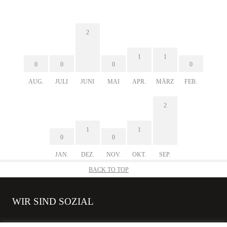
2
1
1
0
0
0
0
AUG.
JULI
JUNI
MAI
APR.
MÄRZ
FEB.
2
1
1
0
0
JAN.
DEZ.
NOV.
OKT.
SEP.
BACK TO TOP
WIR SIND SOZIAL