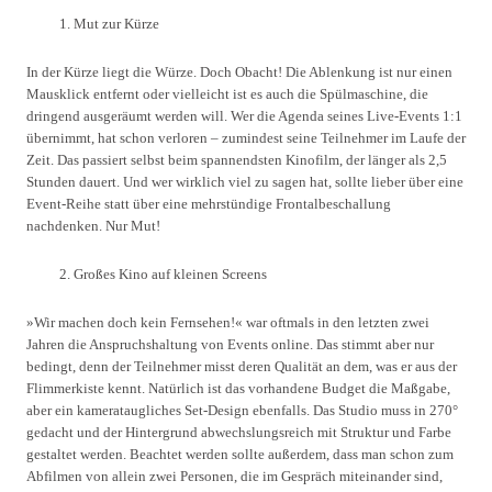
Mut zur Kürze
In der Kürze liegt die Würze. Doch Obacht! Die Ablenkung ist nur einen
Mausklick entfernt oder vielleicht ist es auch die Spülmaschine, die
dringend ausgeräumt werden will. Wer die Agenda seines Live-Events 1:1
übernimmt, hat schon verloren – zumindest seine Teilnehmer im Laufe der
Zeit. Das passiert selbst beim spannendsten Kinofilm, der länger als 2,5
Stunden dauert. Und wer wirklich viel zu sagen hat, sollte lieber über eine
Event-Reihe statt über eine mehrstündige Frontalbeschallung
nachdenken. Nur Mut!
Großes Kino auf kleinen Screens
»Wir machen doch kein Fernsehen!« war oftmals in den letzten zwei
Jahren die Anspruchshaltung von Events online. Das stimmt aber nur
bedingt, denn der Teilnehmer misst deren Qualität an dem, was er aus der
Flimmerkiste kennt. Natürlich ist das vorhandene Budget die Maßgabe,
aber ein kamerataugliches Set-Design ebenfalls. Das Studio muss in 270°
gedacht und der Hintergrund abwechslungsreich mit Struktur und Farbe
gestaltet werden. Beachtet werden sollte außerdem, dass man schon zum
Abfilmen von allein zwei Personen, die im Gespräch miteinander sind,