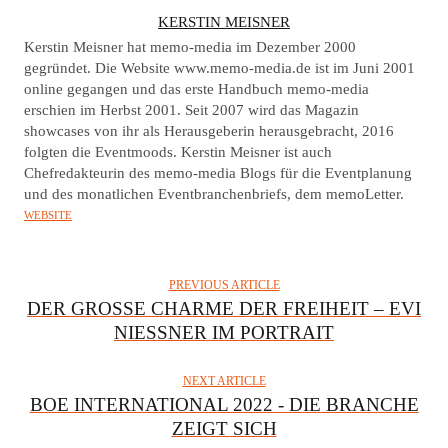
A
KERSTIN MEISNER
U
Kerstin Meisner hat memo-media im Dezember 2000
T
gegründet. Die Website www.memo-media.de ist im Juni 2001
online gegangen und das erste Handbuch memo-media
H
erschien im Herbst 2001. Seit 2007 wird das Magazin
O
showcases von ihr als Herausgeberin herausgebracht, 2016
R
folgten die Eventmoods. Kerstin Meisner ist auch
Chefredakteurin des memo-media Blogs für die Eventplanung
und des monatlichen Eventbranchenbriefs, dem memoLetter.
WEBSITE
PREVIOUS ARTICLE
DER GROSSE CHARME DER FREIHEIT – EVI N
IESSNER IM PORTRAIT
NEXT ARTICLE
BOE INTERNATIONAL 2022 - DIE BRANCHE
ZEIGT SICH