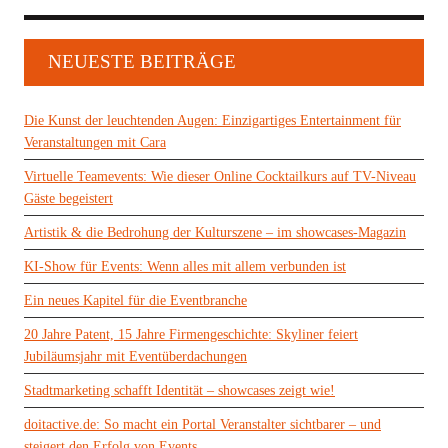
NEUESTE BEITRÄGE
Die Kunst der leuchtenden Augen: Einzigartiges Entertainment für
Veranstaltungen mit Cara
Virtuelle Teamevents: Wie dieser Online Cocktailkurs auf TV-Niveau
Gäste begeistert
Artistik & die Bedrohung der Kulturszene – im showcases-Magazin
KI-Show für Events: Wenn alles mit allem verbunden ist
Ein neues Kapitel für die Eventbranche
20 Jahre Patent, 15 Jahre Firmengeschichte: Skyliner feiert
Jubiläumsjahr mit Eventüberdachungen
Stadtmarketing schafft Identität – showcases zeigt wie!
doitactive.de: So macht ein Portal Veranstalter sichtbarer – und
steigert den Erfolg von Events