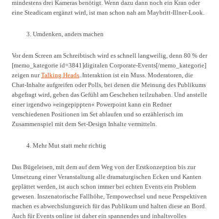
mindestens drei Kameras benötigt. Wenn dazu dann noch ein Kran oder
eine Steadicam ergänzt wird, ist man schon nah am Maybritt-Illner-Look.
Umdenken, anders machen
Vor dem Screen am Schreibtisch wird es schnell langweilig, denn 80 % der
[memo_kategorie id=3841]digitalen Corporate-Events[/memo_kategorie]
zeigen nur
Talking Heads
. Interaktion ist ein Muss. Moderatoren, die
Chat-Inhalte aufgreifen oder Polls, bei denen die Meinung des Publikums
abgefragt wird, geben das Gefühl am Geschehen teilzuhaben. Und anstelle
einer irgendwo »eingepippten« Powerpoint kann ein Redner
verschiedenen Positionen im Set ablaufen und so erzählerisch im
Zusammenspiel mit dem Set-Design Inhalte vermitteln.
Mehr Mut statt mehr richtig
Das Bügeleisen, mit dem auf dem Weg von der Erstkonzeption bis zur
Umsetzung einer Veranstaltung alle dramaturgischen Ecken und Kanten
geplättet werden, ist auch schon immer bei echten Events ein Problem
gewesen. Inszenatorische Fallhöhe, Tempowechsel und neue Perspektiven
machen es abwechslungsreich für das Publikum und halten diese an Bord.
Auch für Events online ist daher ein spannendes und inhaltsvolles