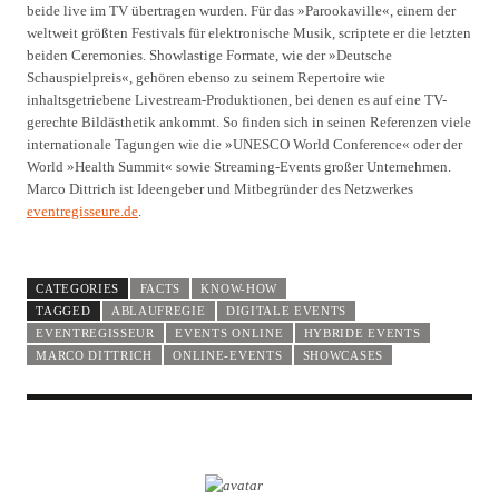
beide live im TV übertragen wurden. Für das »Parookaville«, einem der
weltweit größten Festivals für elektronische Musik, scriptete er die letzten
beiden Ceremonies. Showlastige Formate, wie der »Deutsche
Schauspielpreis«, gehören ebenso zu seinem Repertoire wie
inhaltsgetriebene Livestream-Produktionen, bei denen es auf eine TV-
gerechte Bildästhetik ankommt. So finden sich in seinen Referenzen viele
internationale Tagungen wie die »UNESCO World Conference« oder der
World »Health Summit« sowie Streaming-Events großer Unternehmen.
Marco Dittrich ist Ideengeber und Mitbegründer des Netzwerkes
eventregisseure.de
.
CATEGORIES
FACTS
KNOW-HOW
TAGGED
ABLAUFREGIE
DIGITALE EVENTS
EVENTREGISSEUR
EVENTS ONLINE
HYBRIDE EVENTS
MARCO DITTRICH
ONLINE-EVENTS
SHOWCASES