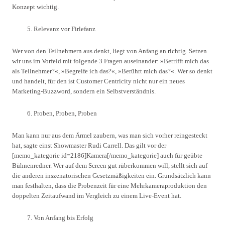
Konzept wichtig.
Relevanz vor Firlefanz
Wer von den Teilnehmern aus denkt, liegt von Anfang an richtig. Setzen
wir uns im Vorfeld mit folgende 3 Fragen auseinander: »Betrifft mich das
als Teilnehmer?«, »Begreife ich das?«, »Berührt mich das?«. Wer so denkt
und handelt, für den ist Customer Centricity nicht nur ein neues
Marketing-Buzzword, sondern ein Selbstverständnis.
Proben, Proben, Proben
Man kann nur aus dem Ärmel zaubern, was man sich vorher reingesteckt
hat, sagte einst Showmaster Rudi Carrell. Das gilt vor der
[memo_kategorie id=2186]Kamera[/memo_kategorie] auch für geübte
Bühnenredner. Wer auf dem Screen gut rüberkommen will, stellt sich auf
die anderen inszenatorischen Gesetzmäßigkeiten ein. Grundsätzlich kann
man festhalten, dass die Probenzeit für eine Mehrkameraproduktion den
doppelten Zeitaufwand im Vergleich zu einem Live-Event hat.
Von Anfang bis Erfolg