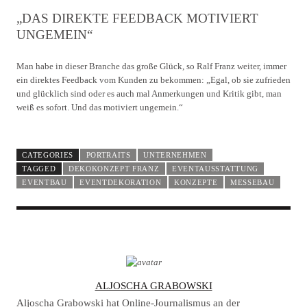
„DAS DIREKTE FEEDBACK MOTIVIERT
UNGEMEIN“
Man habe in dieser Branche das große Glück, so Ralf Franz weiter, immer
ein direktes Feedback vom Kunden zu bekommen: „Egal, ob sie zufrieden
und glücklich sind oder es auch mal Anmerkungen und Kritik gibt, man
weiß es sofort. Und das motiviert ungemein.“
CATEGORIES
PORTRAITS
UNTERNEHMEN
TAGGED
DEKOKONZEPT FRANZ
EVENTAUSSTATTUNG
EVENTBAU
EVENTDEKORATION
KONZEPTE
MESSEBAU
A
ALJOSCHA GRABOWSKI
U
Aljoscha Grabowski hat Online-Journalismus an der