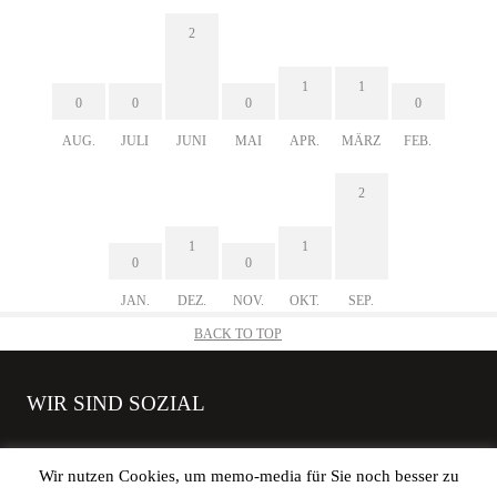
2
1
1
0
0
0
0
AUG.
JULI
JUNI
MAI
APR.
MÄRZ
FEB.
2
1
1
0
0
JAN.
DEZ.
NOV.
OKT.
SEP.
BACK TO TOP
WIR SIND SOZIAL
Wir nutzen Cookies, um memo-media für Sie noch besser zu