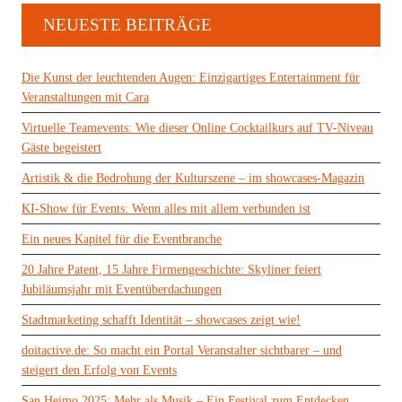
NEUESTE BEITRÄGE
Die Kunst der leuchtenden Augen: Einzigartiges Entertainment für
Veranstaltungen mit Cara
Virtuelle Teamevents: Wie dieser Online Cocktailkurs auf TV-Niveau
Gäste begeistert
Artistik & die Bedrohung der Kulturszene – im showcases-Magazin
KI-Show für Events: Wenn alles mit allem verbunden ist
Ein neues Kapitel für die Eventbranche
20 Jahre Patent, 15 Jahre Firmengeschichte: Skyliner feiert
Jubiläumsjahr mit Eventüberdachungen
Stadtmarketing schafft Identität – showcases zeigt wie!
doitactive.de: So macht ein Portal Veranstalter sichtbarer – und
steigert den Erfolg von Events
San Hejmo 2025: Mehr als Musik – Ein Festival zum Entdecken,