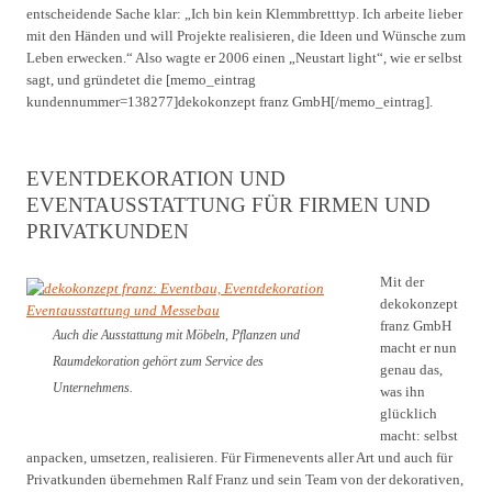
entscheidende Sache klar: „Ich bin kein Klemmbretttyp. Ich arbeite lieber
mit den Händen und will Projekte realisieren, die Ideen und Wünsche zum
Leben erwecken.“ Also wagte er 2006 einen „Neustart light“, wie er selbst
sagt, und gründetet die [memo_eintrag
kundennummer=138277]dekokonzept franz GmbH[/memo_eintrag].
EVENTDEKORATION UND
EVENTAUSSTATTUNG FÜR FIRMEN UND
PRIVATKUNDEN
Mit der
dekokonzept
franz GmbH
Auch die Ausstattung mit Möbeln, Pflanzen und
macht er nun
Raumdekoration gehört zum Service des
genau das,
Unternehmens.
was ihn
glücklich
macht: selbst
anpacken, umsetzen, realisieren. Für Firmenevents aller Art und auch für
Privatkunden übernehmen Ralf Franz und sein Team von der dekorativen,