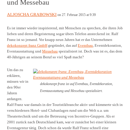
und Messebau
ALJOSCHA GRABOWSKI
on 27. Februar 2015 at 9:39
Es ist immer wieder inspirierend, mit Menschen zu sprechen, die ihren Job
lieben und deren Begeisterung sogar übers Telefon ansteckend ist. Ralf
Franz ist so jemand. Vor knapp neun Jahren hat er das Unternehmen
dekokonzept franz GmbH
gegründet, das auf
Eventbau
, Eventdekoration,
Eventausstattung und
Messebau
spezialisiert ist. Doch was ist es, das dem
40-Jährigen an seinem Beruf so viel Spaß macht?
Um das zu
erklären,
müssen wir in
dekokonzept franz ist auf Eventbau, Eventdekoration,
den 90er
Eventausstattung und Messebau spezialisiert.
Jahren
anfangen.
Ralf Franz war damals in der Touristikbranche aktiv und kümmerte sich in
verschiedenen Hotel- und Clubanlagen rund um die Welt u.a. um
Theatertechnik und um die Betreuung von Incentive-Gruppen. Als er
2001 zurück nach Deutschland kam, war er zunächst bei einer kleinen
Eventagentur tätig. Doch schon da wurde Ralf Franz schnell eine