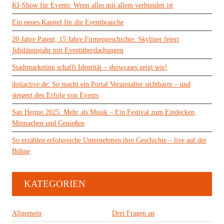
KI-Show für Events: Wenn alles mit allem verbunden ist
Ein neues Kapitel für die Eventbranche
20 Jahre Patent, 15 Jahre Firmengeschichte: Skyliner feiert
Jubiläumsjahr mit Eventüberdachungen
Stadtmarketing schafft Identität – showcases zeigt wie!
doitactive.de: So macht ein Portal Veranstalter sichtbarer – und
steigert den Erfolg von Events
San Hejmo 2025: Mehr als Musik – Ein Festival zum Entdecken,
Mitmachen und Genießen
So erzählen erfolgreiche Unternehmen ihre Geschichte – live auf der
Bühne
KATEGORIEN
Allgemein
Drei Fragen an