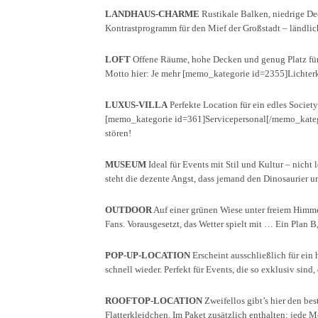
LANDHAUS-CHARME
Rustikale Balken, niedrige De
Kontrastprogramm für den Mief der Großstadt – ländlich
LOFT
Offene Räume, hohe Decken und genug Platz für
Motto hier: Je mehr [memo_kategorie id=2355]Lichterk
LUXUS-VILLA
Perfekte Location für ein edles Socie
[memo_kategorie id=361]Servicepersonal[/memo_katego
stören!
MUSEUM
Ideal für Events mit Stil und Kultur – nich
steht die dezente Angst, dass jemand den Dinosaurier 
OUTDOOR
Auf einer grünen Wiese unter freiem Himmel
Fans. Vorausgesetzt, das Wetter spielt mit … Ein Plan 
POP-UP-LOCATION
Erscheint ausschließlich für ei
schnell wieder. Perfekt für Events, die so exklusiv sin
ROOFTOP-LOCATION
Zweifellos gibt’s hier den be
Flatterkleidchen. Im Paket zusätzlich enthalten: jede