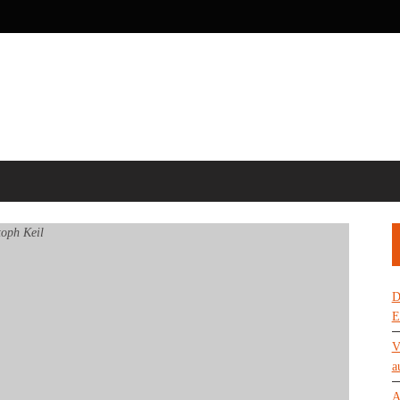
D
E
V
a
A