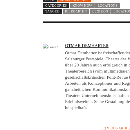
CATEGORIES
KNOW-HOW
LOCATIONS
TAGGED
BIERGARTEN
LEXIKON
LOCATIO
A
OTMAR DEMHARTER
U
Otmar Demharter ist freischaffende
T
Salzburger Festspiele, Theater des 
über 20 Jahren auch erfolgreich in
H
Theaterbereich (vom multimedialen
O
gesellschaftskritischen Polit-Revu
R
Arbeiten als Konzeptioner und Reg
ganzheitlichen Kommunikationskonz
Theaters Unternehmensbotschaften i
Erlebniswelten. Seine Gestaltung de
beispielhaft.
PREVIOUS ARTIC