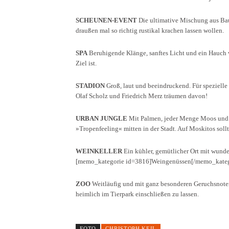
SCHEUNEN-EVENT
Die ultimative Mischung aus Bauer
draußen mal so richtig rustikal krachen lassen wollen.
SPA
Beruhigende Klänge, sanftes Licht und ein Hauch v
Ziel ist.
STADION
Groß, laut und beeindruckend. Für spezielle
Olaf Scholz und Friedrich Merz träumen davon!
URBAN JUNGLE
Mit Palmen, jeder Menge Moos und vi
»Tropenfeeling« mitten in der Stadt. Auf Moskitos sollt
WEINKELLER
Ein kühler, gemütlicher Ort mit wund
[memo_kategorie id=3816]Weingenüssen[/memo_kateg
ZOO
Weitläufig und mit ganz besonderen Geruchsnote
heimlich im Tierpark einschließen zu lassen.
FOTO
CHRISTOPH KEIL