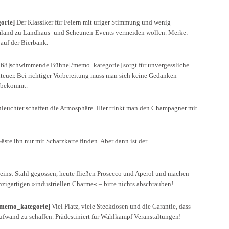
orie]
Der Klassiker für Feiern mit uriger Stimmung und wenig
 Umland zu Landhaus- und Scheunen-Events vermeiden wollen. Merke:
 auf der Bierbank.
8]schwimmende Bühne[/memo_kategorie] sorgt für unvergessliche
nteuer. Bei richtiger Vorbereitung muss man sich keine Gedanken
e bekommt.
leuchter schaffen die Atmosphäre. Hier trinkt man den Champagner mit
ste ihn nur mit Schatzkarte finden. Aber dann ist der
einst Stahl gegossen, heute fließen Prosecco und Aperol und machen
inzigartigen »industriellen Charme« – bitte nichts abschrauben!
emo_kategorie]
Viel Platz, viele Steckdosen und die Garantie, dass
ufwand zu schaffen. Prädestiniert für Wahlkampf Veranstaltungen!