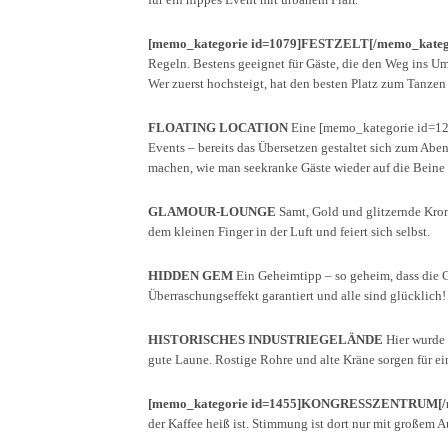
[memo_kategorie id=1079]FESTZELT[/memo_kateg
Regeln. Bestens geeignet für Gäste, die den Weg ins
Wer zuerst hochsteigt, hat den besten Platz zum Tanzen
FLOATING LOCATION
Eine [memo_kategorie id=126
Events – bereits das Übersetzen gestaltet sich zum Abe
machen, wie man seekranke Gäste wieder auf die Bein
GLAMOUR-LOUNGE
Samt, Gold und glitzernde Kron
dem kleinen Finger in der Luft und feiert sich selbst.
HIDDEN GEM
Ein Geheimtipp – so geheim, dass die Gä
Überraschungseffekt garantiert und alle sind glücklich!
HISTORISCHES INDUSTRIEGELÄNDE
Hier wurde 
gute Laune. Rostige Rohre und alte Kräne sorgen für e
[memo_kategorie id=1455]KONGRESSZENTRUM[/m
der Kaffee heiß ist. Stimmung ist dort nur mit großem A