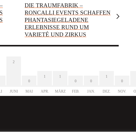
–
DIE TRAUMFABRIK –
S
RONCALLI EVENTS SCHAFFEN
S
PHANTASIEGELADENE
ERLEBNISSE RUND UM
VARIETÉ UND ZIRKUS
2
1
1
1
0
0
0
0
LI
JUNI
MAI
APR.
MÄRZ
FEB.
JAN.
DEZ.
NOV.
O