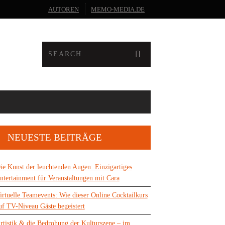
AUTOREN
MEMO-MEDIA.DE
NEUESTE BEITRÄGE
ie Kunst der leuchtenden Augen: Einzigartiges
ntertainment für Veranstaltungen mit Cara
irtuelle Teamevents: Wie dieser Online Cocktailkurs
uf TV-Niveau Gäste begeistert
rtistik & die Bedrohung der Kulturszene – im