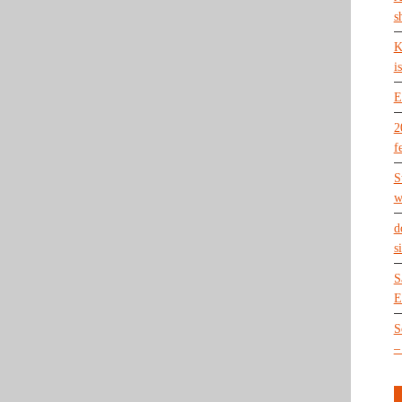
s
K
is
E
2
f
S
w
d
s
S
E
S
–