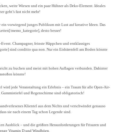
cken, weite Wiesen und ein paar Hühner als Deko-Element. Ideales
er geht’s fast nicht mehr!
 ein vorwiegend junges Publikum mit Lust auf kreative Ideen. Das
etten[/memo_kategorie], desto besser!
ty-Event. Champagner, feinste Häppchen und erstklassiges
rie] sind conditio qua non. Nur ein Eisbärenfell am Boden könnte
t leicht zu buchen und meist mit hohen Auflagen verbunden. Dahinter
umstoßen könnte!
 wird jede Veranstaltung ein Erlebnis – ein Traum für alle Open-Air-
B, Gummistiefel und Regenschirme sind obligatorisch!
n handverlesenes Klientel aus dem Nichts und verschwindet genauso
d, dass sie nach einem Tag schon Legende sind.
sten Ausblick – und die größten Herausforderungen für Frisuren und
 Menge Vitamin D und Windböen.