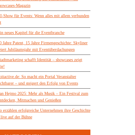
howcases-Magazin
I-Show für Events: Wenn alles mit allem verbunden
t
in neues Kapitel für die Eventbranche
0 Jahre Patent, 15 Jahre Firmengeschichte: Skyliner
eiert Jubiläumsjahr mit Eventüberdachungen
tadtmarketing schafft Identität – showcases zeigt
ie!
oitactive.de: So macht ein Portal Veranstalter
ichtbarer – und steigert den Erfolg von Events
an Hejmo 2025: Mehr als Musik – Ein Festival zum
ntdecken, Mitmachen und Genießen
o erzählen erfolgreiche Unternehmen ihre Geschichte
 live auf der Bühne