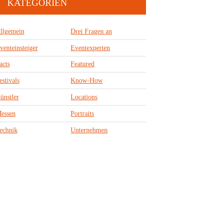
KATEGORIEN
llgemein
Drei Fragen an
venteinsteiger
Eventexperten
acts
Featured
estivals
Know-How
ünstler
Locations
essen
Portraits
echnik
Unternehmen