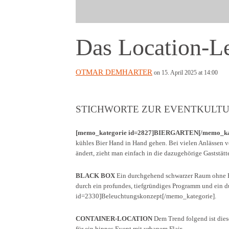
Das Location-L
OTMAR DEMHARTER
on 15. April 2025 at 14:00
STICHWORTE ZUR EVENTKULTUR
[memo_kategorie id=2827]BIERGARTEN[/memo_ka
kühles Bier Hand in Hand gehen. Bei vielen Anlässen ve
ändert, zieht man einfach in die dazugehörige Gaststätt
BLACK BOX
Ein durchgehend schwarzer Raum ohne Fen
durch ein profundes, tiefgründiges Programm und ein
id=2330]Beleuchtungskonzept[/memo_kategorie].
CONTAINER-LOCATION
Dem Trend folgend ist diese
für ein hippes Event mit urbanem Flair.