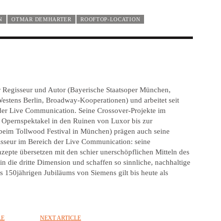
N
OTMAR DEMHARTER
ROOFTOP-LOCATION
r Regisseur und Autor (Bayerische Staatsoper München,
Westens Berlin, Broadway-Kooperationen) und arbeitet seit
 der Live Communication. Seine Crossover-Projekte im
 Opernspektakel in den Ruinen von Luxor bis zur
e beim Tollwood Festival in München) prägen auch seine
isseur im Bereich der Live Communication: seine
epte übersetzen mit den schier unerschöpflichen Mitteln des
n die dritte Dimension und schaffen so sinnliche, nachhaltige
s 150jährigen Jubiläums von Siemens gilt bis heute als
LE
NEXT ARTICLE