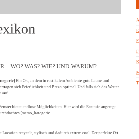
A
exikon
E
F
F
K
 – WO? WAS? WIE? UND WARUM?
M
tegorie]
Ein Ort, an dem in rustikalem Ambiente gute Laune und
T
rtragen sich Feierlichkeit und Brezn optimal. Und falls sich das Wetter
e um!
ster bietet endlose Möglichkeiten. Hier wird die Fantasie angeregt –
 durchdachtes [memo_kategorie
 Location recycelt, stylisch und dadurch extrem cool. Der perfekte Ort