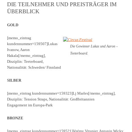
DIE TEILNEHMER UND PREISTRÄGER IM
ÜBERBLICK
GOLD
[memo_eintrag
kundennummer=159507]Lukas
Die Gewinner Lukas und Aaron –
Ivanow, Aaron
Teeterboard.
Hakala[/memo_eintrag],
Disziplin: Teeterboard,
Nationalität: Schweden/ Finnland
SILBER
[memo_eintrag kundennummer=159323]Lj Marles[/memo_eintrag],
Disziplin: Tension Straps, Nationalität: Großbritannien
Engagement im Europa-Park
BRONZE
[memo_eintrag kundennummer=159521]Jérémy Vitupier, Antonin Wicky,