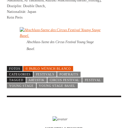
Nakamura, Ai Takamura, Kazuki Makishima[/memo_eintrag],
Disziplin: Double Dutch,
Nationalität: Japan
Kein Preis
Abschluss-Szene des Circus Festival Young Stage
Basel.
FOTOS
© PABLO WÜNSCH BLANCO
CATEGORIES
FESTIVALS
PORTRAITS
TAGGED
ARTISTIK
CIRCUS FESTIVAL
FESTIVAL
YOUNG STAGE
YOUNG STAGE BASEL