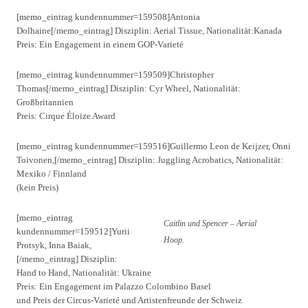
[memo_eintrag kundennummer=159508]Antonia
Dolhaine[/memo_eintrag] Disziplin: Aerial Tissue, Nationalität:Kanada
Preis: Ein Engagement in einem GOP-Varieté
[memo_eintrag kundennummer=159509]Christopher
Thomas[/memo_eintrag] Disziplin: Cyr Wheel, Nationalität:
Großbritannien
Preis: Cirque Éloize Award
[memo_eintrag kundennummer=159516]Guillermo Leon de Keijzer, Onni
Toivonen,[/memo_eintrag] Disziplin: Juggling Acrobatics, Nationalität:
Mexiko / Finnland
(kein Preis)
[memo_eintrag
Caitlin und Spencer – Aerial
kundennummer=159512]Yurii
Hoop.
Protsyk, Inna Baiak,
[/memo_eintrag] Disziplin:
Hand to Hand, Nationalität: Ukraine
Preis: Ein Engagement im Palazzo Colombino Basel
und Preis der Circus-Varieté und Artistenfreunde der Schweiz