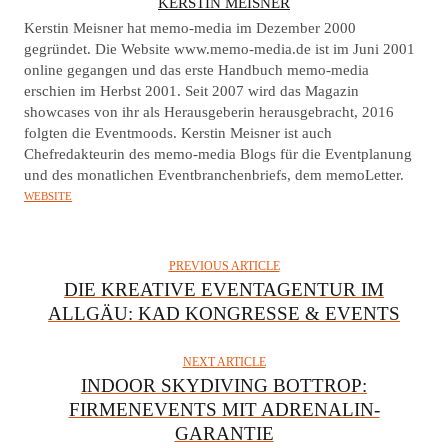
A
KERSTIN MEISNER
U
Kerstin Meisner hat memo-media im Dezember 2000
T
gegründet. Die Website www.memo-media.de ist im Juni 2001
online gegangen und das erste Handbuch memo-media
H
erschien im Herbst 2001. Seit 2007 wird das Magazin
O
showcases von ihr als Herausgeberin herausgebracht, 2016
R
folgten die Eventmoods. Kerstin Meisner ist auch
Chefredakteurin des memo-media Blogs für die Eventplanung
und des monatlichen Eventbranchenbriefs, dem memoLetter.
WEBSITE
PREVIOUS ARTICLE
DIE KREATIVE EVENTAGENTUR IM
ALLGÄU: KAD KONGRESSE & EVENTS
NEXT ARTICLE
INDOOR SKYDIVING BOTTROP:
FIRMENEVENTS MIT ADRENALIN-
GARANTIE