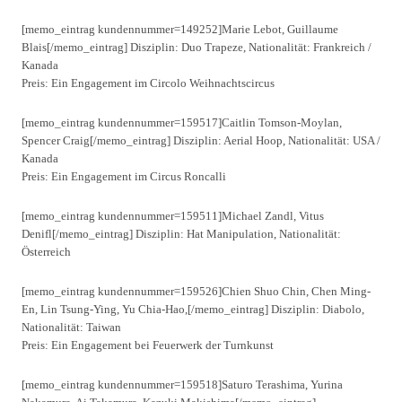
[memo_eintrag kundennummer=149252]Marie Lebot, Guillaume
Blais[/memo_eintrag] Disziplin: Duo Trapeze, Nationalität: Frankreich /
Kanada
Preis: Ein Engagement im Circolo Weihnachtscircus
[memo_eintrag kundennummer=159517]Caitlin Tomson-Moylan,
Spencer Craig[/memo_eintrag] Disziplin: Aerial Hoop, Nationalität: USA /
Kanada
Preis: Ein Engagement im Circus Roncalli
[memo_eintrag kundennummer=159511]Michael Zandl, Vitus
Denifl[/memo_eintrag] Disziplin: Hat Manipulation, Nationalität:
Österreich
[memo_eintrag kundennummer=159526]Chien Shuo Chin, Chen Ming-
En, Lin Tsung-Ying, Yu Chia-Hao,[/memo_eintrag] Disziplin: Diabolo,
Nationalität: Taiwan
Preis: Ein Engagement bei Feuerwerk der Turnkunst
[memo_eintrag kundennummer=159518]Saturo Terashima, Yurina