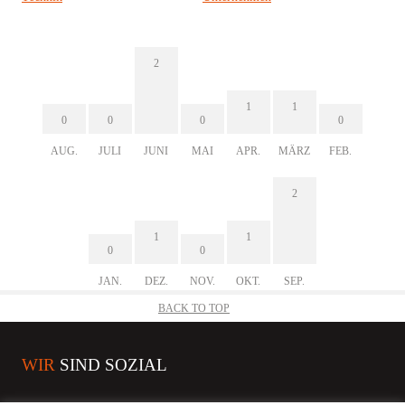
2
1
1
0
0
0
0
AUG.
JULI
JUNI
MAI
APR.
MÄRZ
FEB.
2
1
1
0
0
JAN.
DEZ.
NOV.
OKT.
SEP.
BACK TO TOP
WIR
SIND SOZIAL