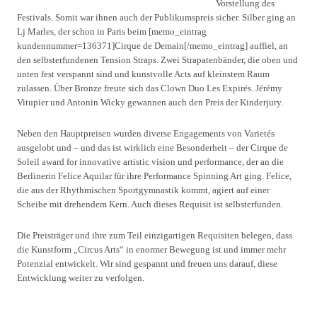
Vorstellung des
Festivals. Somit war ihnen auch der Publikumspreis sicher. Silber ging an
Lj Marles, der schon in Paris beim [memo_eintrag
kundennummer=136371]Cirque de Demain[/memo_eintrag] auffiel, an
den selbsterfundenen Tension Straps. Zwei Strapatenbänder, die oben und
unten fest verspannt sind und kunstvolle Acts auf kleinstem Raum
zulassen. Über Bronze freute sich das Clown Duo Les Expirés. Jérémy
Vitupier und Antonin Wicky gewannen auch den Preis der Kinderjury.
Neben den Hauptpreisen wurden diverse Engagements von Varietés
ausgelobt und – und das ist wirklich eine Besonderheit – der Cirque de
Soleil award for innovative artistic vision und performance, der an die
Berlinerin Felice Aquilar für ihre Performance Spinning Art ging. Felice,
die aus der Rhythmischen Sportgymnastik kommt, agiert auf einer
Scheibe mit drehendem Kern. Auch dieses Requisit ist selbsterfunden.
Die Preisträger und ihre zum Teil einzigartigen Requisiten belegen, dass
die Kunstform „Circus Arts“ in enormer Bewegung ist und immer mehr
Potenzial entwickelt. Wir sind gespannt und freuen uns darauf, diese
Entwicklung weiter zu verfolgen.