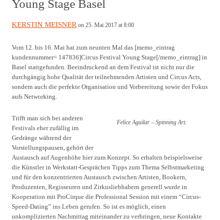
Young Stage Basel
KERSTIN MEISNER
on 25. Mai 2017 at 8:00
Vom 12. bis 16. Mai hat zum neunten Mal das [memo_eintrag
kundennummer= 147836]Circus Festival Young Stage[/memo_eintrag] in
Basel stattgefunden. Beeindruckend an dem Festival ist nicht nur die
durchgängig hohe Qualität der teilnehmenden Artisten und Circus Acts,
sondern auch die perfekte Organisation und Vorbereitung sowie der Fokus
aufs Networking.
Trifft man sich bei anderen
Felice Aguilar – Spinning Art.
Festivals eher zufällig im
Gedränge während der
Vorstellungspausen, gehört der
Austausch auf Augenhöhe hier zum Konzept. So erhalten beispielsweise
die Künstler in Werkstatt-Gesprächen Tipps zum Thema Selbstmarketing
und für den konzentrierten Austausch zwischen Artisten, Bookern,
Produzenten, Regisseuren und Zirkusliebhabern generell wurde in
Kooperation mit ProCirque die Professional Session mit einem “Circus-
Speed-Dating” ins Leben gerufen. So ist es möglich, einen
unkomplizierten Nachmittag miteinander zu verbringen, neue Kontakte