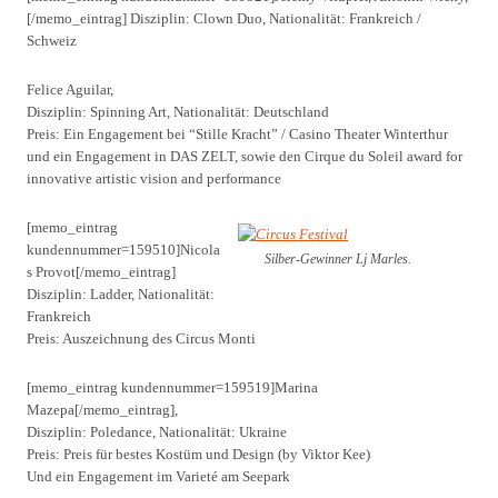
[/memo_eintrag] Disziplin: Clown Duo, Nationalität: Frankreich /
Schweiz
Felice Aguilar,
Disziplin: Spinning Art, Nationalität: Deutschland
Preis: Ein Engagement bei “Stille Kracht” / Casino Theater Winterthur
und ein Engagement in DAS ZELT, sowie den Cirque du Soleil award for
innovative artistic vision and performance
[memo_eintrag
kundennummer=159510]Nicola
Silber-Gewinner Lj Marles.
s Provot[/memo_eintrag]
Disziplin: Ladder, Nationalität:
Frankreich
Preis: Auszeichnung des Circus Monti
[memo_eintrag kundennummer=159519]Marina
Mazepa[/memo_eintrag],
Disziplin: Poledance, Nationalität: Ukraine
Preis: Preis für bestes Kostüm und Design (by Viktor Kee)
Und ein Engagement im Varieté am Seepark