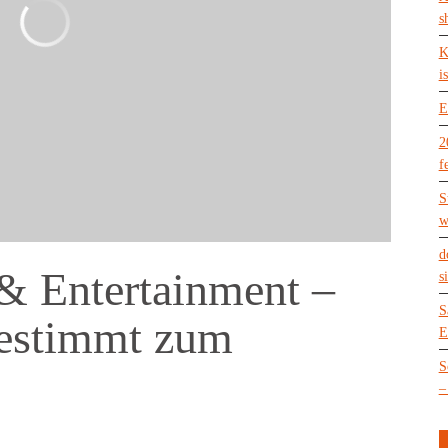
s
K
is
E
2
f
S
w
d
& Entertainment –
s
S
gestimmt zum
E
S
–