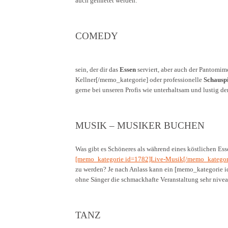
auch gemietet werden.
COMEDY
sein, der dir das
Essen
serviert, aber auch der Pantom
Kellner[/memo_kategorie] oder professionelle
Schauspi
gerne bei unseren Profis wie unterhaltsam und lustig de
MUSIK – MUSIKER BUCHEN
Was gibt es Schöneres als während eines köstlichen Ess
[memo_kategorie id=1782]Live-Musik[/memo_kategor
zu werden? Je nach Anlass kann ein [memo_kategorie i
ohne Sänger die schmackhafte Veranstaltung sehr nivea
TANZ