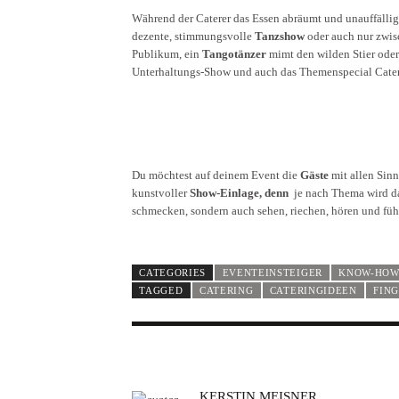
Während der Caterer das Essen abräumt und unauffällig
dezente, stimmungsvolle
Tanzshow
oder auch nur zwis
Publikum, ein
Tangotänzer
mimt den wilden Stier oder
Unterhaltungs-Show und auch das Themenspecial Cater
Du möchtest auf deinem Event die
Gäste
mit allen Sin
kunstvoller
Show-Einlage, denn
je nach Thema wird d
schmecken, sondern auch sehen, riechen, hören und fühl
CATEGORIES
EVENTEINSTEIGER
KNOW-HO
TAGGED
CATERING
CATERINGIDEEN
FIN
A
KERSTIN MEISNER