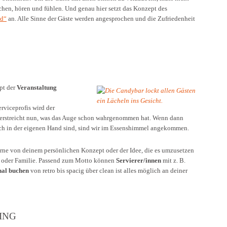
chen, hören und fühlen. Und genau hier setzt das Konzept des
ld“
an. Alle Sinne der Gäste werden angesprochen und die Zufriedenheit
pt der
Veranstaltung
rviceprofis wird der
nterstreicht nun, was das Auge schon wahrgenommen hat. Wenn dann
ich in der eigenen Hand sind, sind wir im Essenshimmel angekommen.
erne von deinem persönlichen Konzept oder der Idee, die es umzusetzen
oder Familie. Passend zum Motto können
Servierer/innen
mit z. B.
nal buchen
von retro bis spacig über clean ist alles möglich an deiner
ING