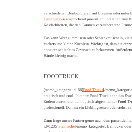
verschiedenen Bonbonbieren, auf Etageren oder unter 
Unternehmen
ansprechend präsentiert und laden zum Nas
Köstlichkeiten, die den Gaumen verzaubern und Erinne
Das kann Weingummi sein oder Schleckmuscheln, kleine 
zuckersüsse kleine Küchlein. Wichtig ist, dass die einze
ohne ein schlechtes Gewissen zu bekommen. Außerdem so
Hände klebrig macht.
FOODTRUCK
[memo_kategorie id=66]
Food Trucks
[/memo_kategorie
praktisch und cool! In einem Food Truck kann das Esse
Zudem unterstreicht ein optisch abgestimmter
Food Tr
professionell. Du hast ein Lieblingsessen oder stehst 
Dann frage unsere Partner gerne nach dem passenden, 
id=1235]
Stehtische
[/memo_kategorie], Barhocker ode