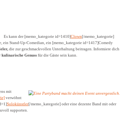
Es kann der [memo_kategorie id=1410]
Clown
[/memo_kategorie]
ime, ein Stand-Up-Comedian, ein [memo_kategorie id=1417]Comedy
eler,
die zur geschmackvollen Unterhaltung beitragen. Informiere dich
r
kulinarische Genuss
für die Gäste sein kann.
ens mit
ie]
verwöhnt
d=1]
Solokünstler
[/memo_kategorie] oder eine dezente Band mit oder
uvoll supporten.