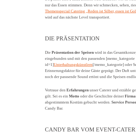
nur das Essen stimmen. Denn wir schmecken, sehen, rie
Themenspecial Catering „Reden ist Silber, essen ist Go
wird auf das nächste Level transportiert.
DIE PRÄSENTATION
Die
Präsentation der Speisen
wird in das Gesamtkonze
eingebunden und mit den passenden [memo_kategorie
id=1]
Unterhaltungskünstlern
[/memo_kategorie] oder Se
Erinnerungsfaktor für deine Gäste geprägt. Der Duft u
noch der passsende Sound ertönt und die Speisen endl
Vertraue den
Erfahrungen
unser Caterer und erzähle g
gilt. Sei es ein
Motto
oder die Geschichte deiner
Firma
abgestimmtem Kostüm gebucht werden.
Service Perso
Candy Bar.
CANDY BAR VOM EVENT-CATER