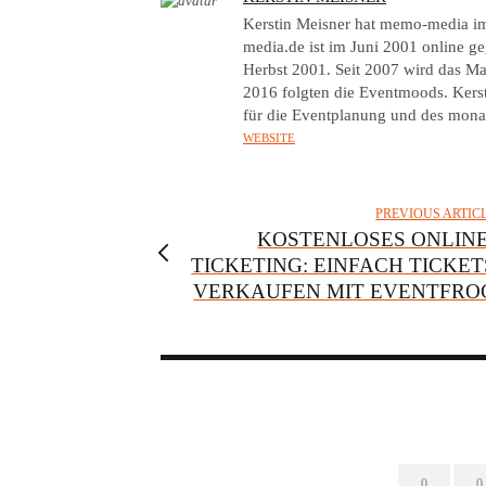
U
Kerstin Meisner hat memo-media 
T
media.de ist im Juni 2001 online 
Herbst 2001. Seit 2007 wird das Ma
H
2016 folgten die Eventmoods. Kers
O
für die Eventplanung und des mona
R
WEBSITE
PREVIOUS ARTIC
KOSTENLOSES ONLINE
TICKETING: EINFACH TICKET
VERKAUFEN MIT EVENTFRO
0
0