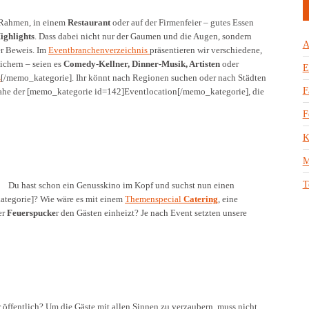
n Rahmen, in einem
Restaurant
oder auf der Firmenfeier – gutes Essen
ighlights
. Dass dabei nicht nur der Gaumen und die Augen, sondern
A
ter Beweis. Im
Eventbranchenverzeichnis
präsentieren wir verschiedene,
ichern – seien es
Comedy-Kellner, Dinner-Musik, Artisten
oder
E
s
[/memo_kategorie]. Ihr könnt nach Regionen suchen oder nach Städten
F
 nahe der [memo_kategorie id=142]Eventlocation[/memo_kategorie], die
F
K
M
T
Du hast schon ein Genusskino im Kopf und suchst nun einen
tegorie]? Wie wäre es mit einem
Themenspecial
Catering
, eine
er
Feuerspucke
r den Gästen einheizt? Je nach Event setzten unsere
r öffentlich? Um die Gäste mit allen Sinnen zu verzaubern, muss nicht