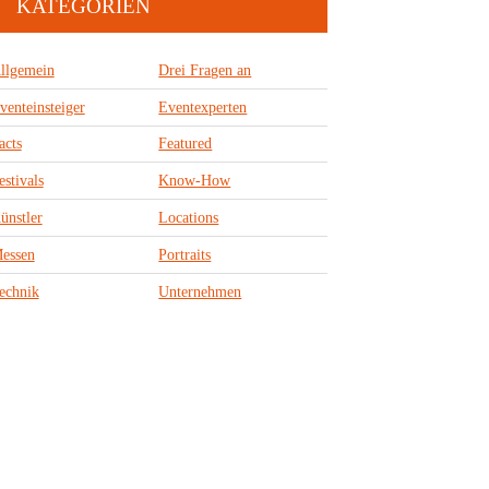
KATEGORIEN
llgemein
Drei Fragen an
venteinsteiger
Eventexperten
acts
Featured
estivals
Know-How
ünstler
Locations
essen
Portraits
echnik
Unternehmen