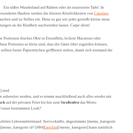
Ein süßes Wunderland auf Rädern oder als inszenierte Tafel: In
besonderen Hauben werden die kleinen Köstlichkeiten von
Catering-
chen und zu Selfies ein. Denn so gut wie jeder genießt kleine süsse
rungen an die Kindheit wachwerden lassen. Carpe diem!
Portionen frisches Obst in Eiswaffeln, leckere Macarons oder
lnen Portionen so klein sind, dass die Gäste öfter zugreifen können,
llten bunte Papiertütchen griffbereit stehen, damit sich niemand die
] sind
n zubereitet werden, und er nimmt anschließend auch alles wieder mit.
uck
auf der privaten Feier bis hin zum
Straßenfest
das Motto
auf einen bestimmten Look?
mobilen Lebensmittelstand. Servicekräfte, abgestimmte [memo_kategorie
r [memo_kategorie id=2484]
Geschirr
[/memo_kategorie] kann natürlich