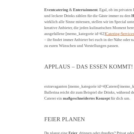
Eventcatering
&
Entertainment
. Egal, ob im private
und leckere Drinks zählen für die Gäste immer zu den
H
wirklich alle Sinne mitessen, stellen wir im Special un
kreative Anbieter, die jeden kulinarischen Moment bere
ausgefallene [memo_kategorie id=62]
Catering-Service
– ihr findet immer Anbieter bei euch in der Nähe oder
zu euren Wünschen und Vorstellungen passen.
APPLAUS – DAS ESSEN KOMMT!
extravaganten [memo_kategorie id=4]Caterer[/memo_ka
Ballerina reicht dir zum Beispiel die Drinks, während d
Caterer ein
maßgeschneidertes Konzept
für dich um.
FEIER PLANEN
Du planst eine
Feier
, drinnen oder draußen? Privat ode