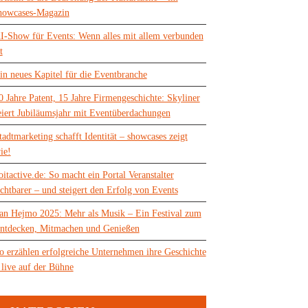
howcases-Magazin
I-Show für Events: Wenn alles mit allem verbunden
t
in neues Kapitel für die Eventbranche
0 Jahre Patent, 15 Jahre Firmengeschichte: Skyliner
eiert Jubiläumsjahr mit Eventüberdachungen
tadtmarketing schafft Identität – showcases zeigt
ie!
oitactive.de: So macht ein Portal Veranstalter
ichtbarer – und steigert den Erfolg von Events
an Hejmo 2025: Mehr als Musik – Ein Festival zum
ntdecken, Mitmachen und Genießen
o erzählen erfolgreiche Unternehmen ihre Geschichte
 live auf der Bühne