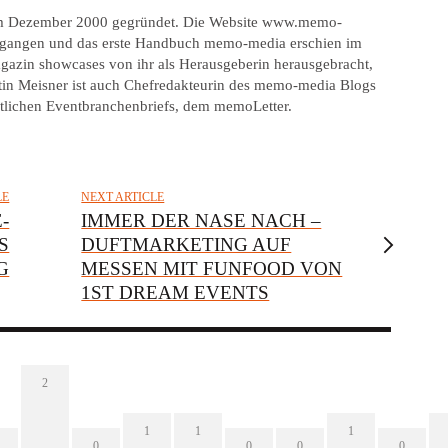
im Dezember 2000 gegründet. Die Website www.memo-
gegangen und das erste Handbuch memo-media erschien im
gazin showcases von ihr als Herausgeberin herausgebracht,
tin Meisner ist auch Chefredakteurin des memo-media Blogs
tlichen Eventbranchenbriefs, dem memoLetter.
LE
NEXT ARTICLE
-
IMMER DER NASE NACH –
S
DUFTMARKETING AUF
G
MESSEN MIT FUNFOOD VON
1ST DREAM EVENTS
2
1
1
1
0
0
0
0