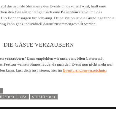
 auf die nächste Stimmung des Events umdekoriert wird, läuft eine
chen den Gängen schlängelt sich eine
Bauchtänzerin
durch das
 Hip Hopper sorgen für Schwung. Deine Vision ist die Grundlage für die
ing kann ganz individuell darauf zusammengestellt werden.
DIE GÄSTE VERZAUBERN
nen
verzaubern
? Dann empfehlen wir unsere
mobilen
Caterer mit
as
Fest
zur wahren Sinnesfreude, da man den Event nun nicht mehr nur
en kann. Lass dich inspirieren, hier im
Eventbranchenverzeichnis
.
W
GERFOOD
GFA
STREETFOOD