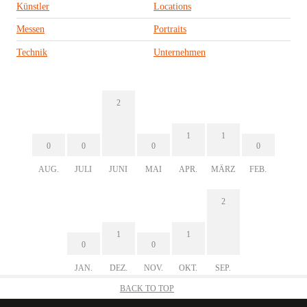
Künstler
Locations
Messen
Portraits
Technik
Unternehmen
2
1
1
0
0
0
0
AUG.
JULI
JUNI
MAI
APR.
MÄRZ
FEB.
2
1
1
0
0
JAN.
DEZ.
NOV.
OKT.
SEP.
BACK TO TOP