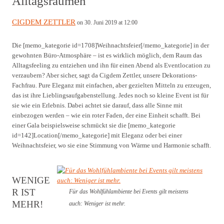
Alltagsräumen
CIGDEM ZETTLER
on 30. Juni 2019 at 12:00
Die [memo_kategorie id=1708]Weihnachtsfeier[/memo_kategorie] in der
gewohnten Büro-Atmosphäre – ist es wirklich möglich, dem Raum das
Alltagsfeeling zu entziehen und ihn für einen Abend als Eventlocation zu
verzaubern? Aber sicher, sagt da Cigdem Zettler, unsere Dekorations-
Fachfrau. Pure Eleganz mit einfachen, aber gezielten Mitteln zu erzeugen,
das ist ihre Lieblingsaufgabenstellung. Jedes noch so kleine Event ist für
sie wie ein Erlebnis. Dabei achtet sie darauf, dass alle Sinne mit
einbezogen werden – wie ein roter Faden, der eine Einheit schafft. Bei
einer Gala beispielsweise schmückt sie die [memo_kategorie
id=142]Location[/memo_kategorie] mit Eleganz oder bei einer
Weihnachtsfeier, wo sie eine Stimmung von Wärme und Harmonie schafft.
WENIGE
R IST
Für das Wohlfühlambiente bei Events gilt meistens
MEHR!
auch: Weniger ist mehr.