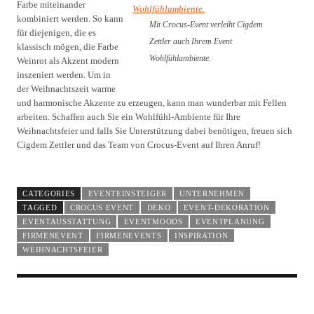
Farbe miteinander
kombiniert werden. So kann
Mit Crocus-Event verleiht Cigdem
für diejenigen, die es
Zettler auch Ihrem Event
klassisch mögen, die Farbe
Wohlfühlambiente.
Weinrot als Akzent modern
inszeniert werden. Um in
der Weihnachtszeit warme
und harmonische Akzente zu erzeugen, kann man wunderbar mit Fellen
arbeiten. Schaffen auch Sie ein Wohlfühl-Ambiente für Ihre
Weihnachtsfeier und falls Sie Unterstützung dabei benötigen, freuen sich
Cigdem Zettler und das Team von Crocus-Event auf Ihren Anruf!
CATEGORIES
EVENTEINSTEIGER
UNTERNEHMEN
TAGGED
CROCUS EVENT
DEKO
EVENT-DEKORATION
EVENTAUSSTATTUNG
EVENTMOODS
EVENTPLANUNG
FIRMENEVENT
FIRMENEVENTS
INSPIRATION
WEIHNACHTSFEIER