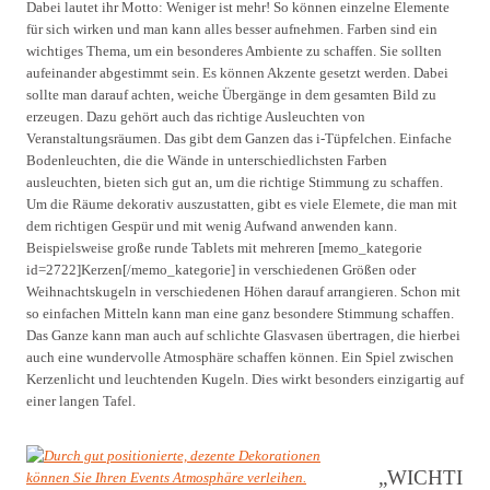
Dabei lautet ihr Motto: Weniger ist mehr! So können einzelne Elemente
für sich wirken und man kann alles besser aufnehmen. Farben sind ein
wichtiges Thema, um ein besonderes Ambiente zu schaffen. Sie sollten
aufeinander abgestimmt sein. Es können Akzente gesetzt werden. Dabei
sollte man darauf achten, weiche Übergänge in dem gesamten Bild zu
erzeugen. Dazu gehört auch das richtige Ausleuchten von
Veranstaltungsräumen. Das gibt dem Ganzen das i-Tüpfelchen. Einfache
Bodenleuchten, die die Wände in unterschiedlichsten Farben
ausleuchten, bieten sich gut an, um die richtige Stimmung zu schaffen.
Um die Räume dekorativ auszustatten, gibt es viele Elemete, die man mit
dem richtigen Gespür und mit wenig Aufwand anwenden kann.
Beispielsweise große runde Tablets mit mehreren [memo_kategorie
id=2722]Kerzen[/memo_kategorie] in verschiedenen Größen oder
Weihnachtskugeln in verschiedenen Höhen darauf arrangieren. Schon mit
so einfachen Mitteln kann man eine ganz besondere Stimmung schaffen.
Das Ganze kann man auch auf schlichte Glasvasen übertragen, die hierbei
auch eine wundervolle Atmosphäre schaffen können. Ein Spiel zwischen
Kerzenlicht und leuchtenden Kugeln. Dies wirkt besonders einzigartig auf
einer langen Tafel.
„WICHTI