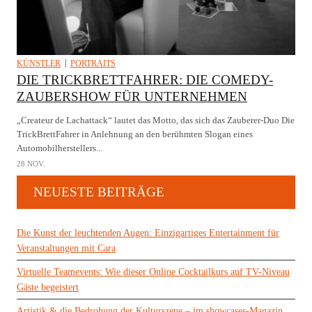
KÜNSTLER
PORTRAITS
DIE TRICKBRETTFAHRER: DIE COMEDY-
ZAUBERSHOW FÜR UNTERNEHMEN
„Createur de Lachattack“ lautet das Motto, das sich das Zauberer-Duo Die
TrickBrettFahrer in Anlehnung an den berühmten Slogan eines
Automobilherstellers...
28 NOV.
NEUESTE BEITRÄGE
Die Kunst der leuchtenden Augen: Einzigartiges Entertainment für
Veranstaltungen mit Cara
Virtuelle Teamevents: Wie dieser Online Cocktailkurs auf TV-Niveau
Gäste begeistert
Artistik & die Bedrohung der Kulturszene – im showcases-Magazin