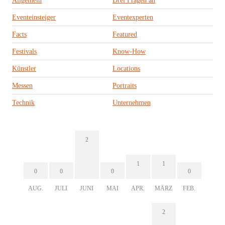
Allgemein
Drei Fragen an
Eventeinsteiger
Eventexperten
Facts
Featured
Festivals
Know-How
Künstler
Locations
Messen
Portraits
Technik
Unternehmen
2
1
1
0
0
0
0
AUG.
JULI
JUNI
MAI
APR.
MÄRZ
FEB.
2