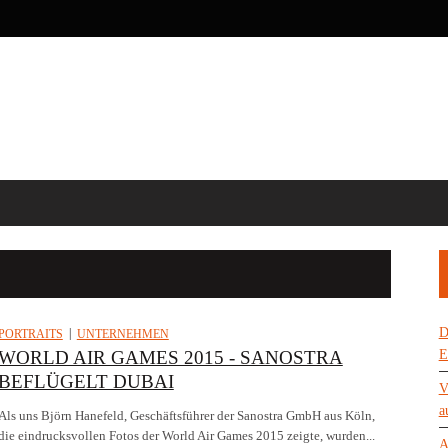
D
PORTRAITS
UNTERNEHMEN
WORLD AIR GAMES 2015 -­ SANOSTRA
E
BEFLÜGELT DUBAI
V
a
Als uns Björn Hanefeld, Geschäftsführer der Sanostra GmbH aus Köln,
die eindrucksvollen Fotos der World Air Games 2015 zeigte, wurden...
A