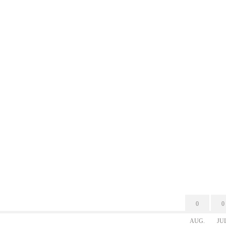
0
0
AUG.
JU