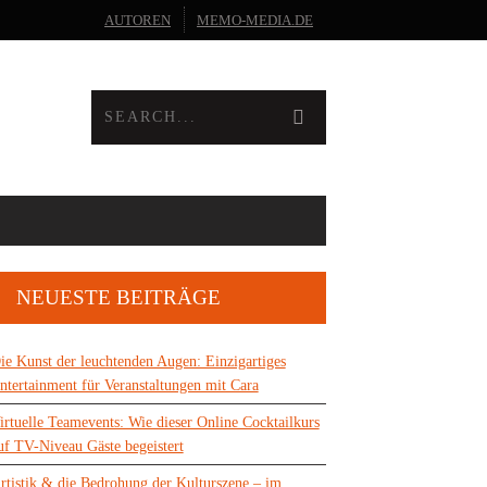
AUTOREN
MEMO-MEDIA.DE
NEUESTE BEITRÄGE
ie Kunst der leuchtenden Augen: Einzigartiges
ntertainment für Veranstaltungen mit Cara
irtuelle Teamevents: Wie dieser Online Cocktailkurs
uf TV-Niveau Gäste begeistert
rtistik & die Bedrohung der Kulturszene – im