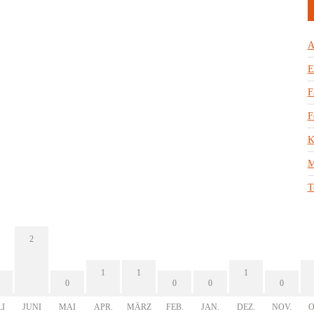
A
E
F
F
K
M
T
2
1
1
1
0
0
0
0
LI
JUNI
MAI
APR.
MÄRZ
FEB.
JAN.
DEZ.
NOV.
O