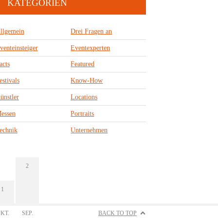
KATEGORIEN
llgemein
Drei Fragen an
venteinsteiger
Eventexperten
acts
Featured
estivals
Know-How
ünstler
Locations
essen
Portraits
echnik
Unternehmen
2
1
KT.
SEP.
BACK TO TOP