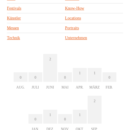
Festivals
Know-How
Künstler
Locations
Messen
Portraits
Technik
Unternehmen
2
1
1
0
0
0
0
AUG.
JULI
JUNI
MAI
APR.
MÄRZ
FEB.
2
1
1
0
0
JAN.
DEZ.
NOV.
OKT.
SEP.