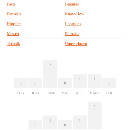
Facts
Featured
Festivals
Know-How
Künstler
Locations
Messen
Portraits
Technik
Unternehmen
2
1
1
0
0
0
0
AUG.
JULI
JUNI
MAI
APR.
MÄRZ
FEB.
2
1
1
0
0