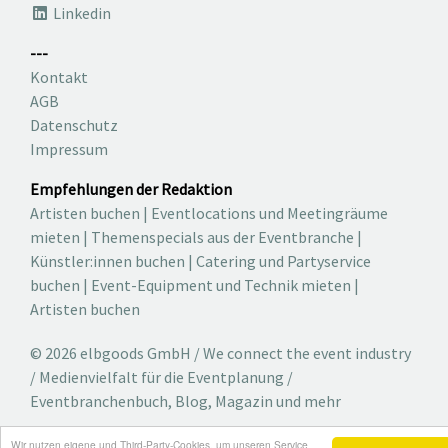
Linkedin
---
Kontakt
AGB
Datenschutz
Impressum
Empfehlungen der Redaktion
Artisten buchen
|
Eventlocations und Meetingräume
mieten
|
Themenspecials aus der Eventbranche
|
Künstler:innen buchen
|
Catering und Partyservice
buchen
|
Event-Equipment und Technik mieten
|
Artisten buchen
© 2026 elbgoods GmbH / We connect the event industry
/ Medienvielfalt für die Eventplanung /
Eventbranchenbuch, Blog, Magazin und mehr
Wir nutzen eigene und Third-Party-Cookies, um unseren Service