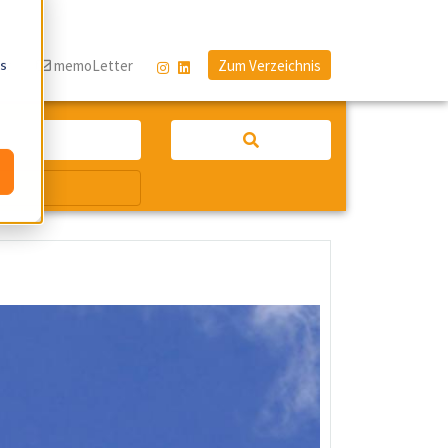
os
og
memoLetter
Zum Verzeichnis