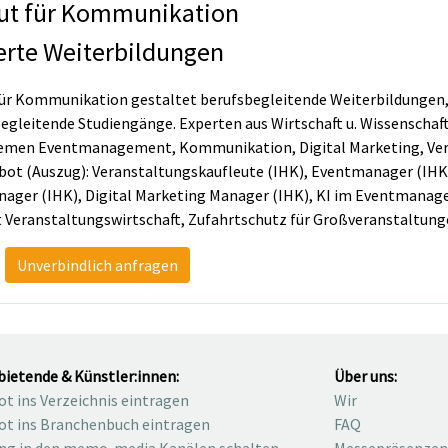
tut für Kommunikation
ierte Weiterbildungen
 für Kommunikation gestaltet berufsbegleitende Weiterbildungen
gleitende Studiengänge. Experten aus Wirtschaft u. Wissenschaft
men Eventmanagement, Kommunikation, Digital Marketing, Vera
bot (Auszug): Veranstaltungskaufleute (IHK), Eventmanager (IHK)
er (IHK), Digital Marketing Manager (IHK), KI im Eventmanage
eranstaltungswirtschaft, Zufahrtschutz für Großveranstaltunge
Unverbindlich anfragen
bietende & Künstler:innen:
Über uns:
t ins Verzeichnis eintragen
Wir
t ins Branchenbuch eintragen
FAQ
ng in den memo-media Kanälen schalten
Messepräsenzen