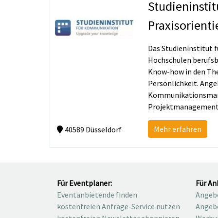
Studieninsti
Praxisorient
Das Studieninstitut
Hochschulen berufsbe
Know-how in den The
Persönlichkeit. Ange
Kommunikationsmanag
Projektmanagement V
Mehr erfahren
40589 Düsseldorf
Für Eventplaner:
Für An
Eventanbietende finden
Angebo
kostenfreien Anfrage-Service nutzen
Angebo
kostenfreien Newsletter abonnieren
Werbu