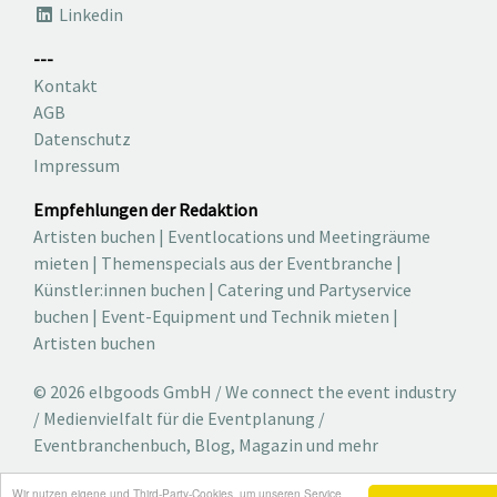
Linkedin
---
Kontakt
AGB
Datenschutz
Impressum
Empfehlungen der Redaktion
Artisten buchen
|
Eventlocations und Meetingräume
mieten
|
Themenspecials aus der Eventbranche
|
Künstler:innen buchen
|
Catering und Partyservice
buchen
|
Event-Equipment und Technik mieten
|
Artisten buchen
© 2026 elbgoods GmbH / We connect the event industry
/ Medienvielfalt für die Eventplanung /
Eventbranchenbuch, Blog, Magazin und mehr
Wir nutzen eigene und Third-Party-Cookies, um unseren Service